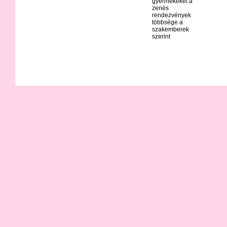
gyermekeket a
zenés
rendezvények
többsége a
szakemberek
szerint