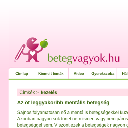
Címlap
Kiemelt témák
Video
Gyerekszoba
Há
Címkék
>
kezelés
Az öt leggyakoribb mentális betegség
Sajnos folyamatosan nő a mentális betegségekkel kü
Azonban nagyon sok tünet nem ismert vagy nem páros
betegséggel sem. Viszont ezek a betegségek nagyon g