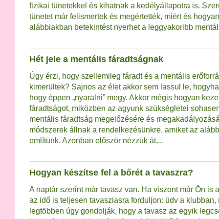
fizikai tünetekkel és kihatnak a kedélyállapotra is. S
tünetet már felismertek és megértették, miért és hogyan
alábbiakban betekintést nyerhet a leggyakoribb mentá
Hét jele a mentális fáradtságnak
Úgy érzi, hogy szellemileg fáradt és a mentális erőforrá
kimerültek? Sajnos az élet akkor sem lassul le, hogyha
hogy éppen „nyaralni” megy. Akkor mégis hogyan kezel
fáradtságot, miközben az agyunk szükségletei sohas
mentális fáradtság megelőzésére és megakadályozásá
módszerek állnak a rendelkezésünkre, amiket az aláb
említünk. Azonban először nézzük át,...
Hogyan készítse fel a bőrét a tavaszra?
A naptár szerint már tavasz van. Ha viszont már Ön is al
az idő is teljesen tavasziasra forduljon: üdv a klubban,
legtöbben úgy gondolják, hogy a tavasz az egyik legc