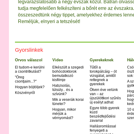
legvarázslatosabb a négy évszak közül. Bátran olvass
tudja megfelelően felkészíteni a bőrét erre az évszakr
összeszedtünk négy tippet, amelyekhez érdemes lenne
Reméljük, elnyeri a tetszését!
Gyorslinkek
Orvos válaszol
Video
Gyerekeknek
Hál
El tudom-e kerülni
Elkészült a szegedi
Tűtől a
Csö
a csontritkulást?
bohócdoktorok
torokpálcáig – öt
öszt
bemutatkozó
vizsgálat, amitől
sok
"Öreg
kisfilmje
rettegnek a
csontjaim...?"
A sz
gyerekek
Habzsolás,
gyil
Hogyan böjtöljek?
túlsúly... és a
Ötven éve velünk
Hog
Köszvényről
szívünk?
van – az
páro
újszülöttkori szűrés
Mik a veserák korai
hog
új esélyt adhat
tünetei?
ked
Egyre több gyerek
Hogyan, mikor
10 o
küzd
mérjük a
érd
beszédfejlődési
vérnyomást?
szer
zavarral
Hallásromlással
fenyegeti a