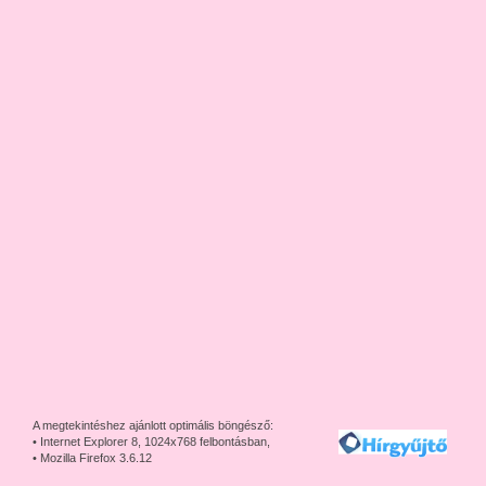
A megtekintéshez ajánlott optimális böngésző:
• Internet Explorer 8, 1024x768 felbontásban,
• Mozilla Firefox 3.6.12