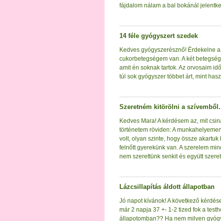
fájdalom nálam a bal bokánál jelentke
14 féle gyógyszert szedek
Kedves gyógyszerésznő! Érdekelne a
cukorbetegségem van. A két betegségr
amit én soknak tartok. Az orvosaim időrő
túl sok gyógyszer többet árt, mint hasz
Szeretném kitörölni a szívemből.
Kedves Mara! A kérdésem az, mit csin
történetem röviden: A munkahelyemen
volt, olyan szinte, hogy össze akartu
felnőtt gyerekünk van. A szerelem min
nem szerettünk senkit és együtt szere
Lázcsillapítás áldott állapotban
Jó napot kívánok! A következő kérdés
már 2 napja 37 +- 1-2 tized fok a te
állapotomban?? Ha nem milyen gyógys