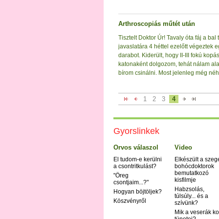
Arthroscopiás műtét után
Tisztelt Doktor Úr! Tavaly óta fáj a b
javaslatára 4 héttel ezelőtt végeztek e
darabot. Kiderült, hogy II-III fokú k
katonaként dolgozom, tehát nálam ala
bírom csinálni. Most jelenleg még néh
1
2
3
4
Gyorslinkek
Orvos válaszol
Video
El tudom-e kerülni
Elkészült a szeg
a csontritkulást?
bohócdoktorok
bemutatkozó
"Öreg
kisfilmje
csontjaim...?"
Habzsolás,
Hogyan böjtöljek?
túlsúly... és a
Köszvényről
szívünk?
Mik a veserák ko