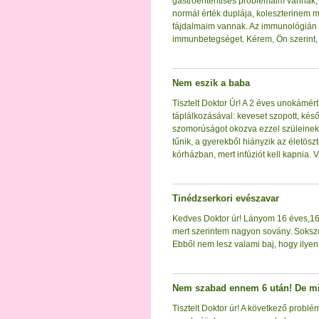
gastroenteritises problémáim vannak
normál érték duplája, koleszterinem
fájdalmaim vannak. Az immunológián n
immunbetegséget. Kérem, Ön szerint, m
Nem eszik a baba
Tisztelt Doktor Úr! A 2 éves unokámé
táplálkozásával: keveset szopott, késő
szomorúságot okozva ezzel szüleinek.
tűnik, a gyerekből hiányzik az életös
kórházban, mert infúziót kell kapnia. 
Tinédzserkori evészavar
Kedves Doktor úr! Lányom 16 éves,1
mert szerintem nagyon sovány. Sokszor
Ebből nem lesz valami baj, hogy ilye
Nem szabad ennem 6 után! De mi
Tisztelt Doktor úr! A következő probl