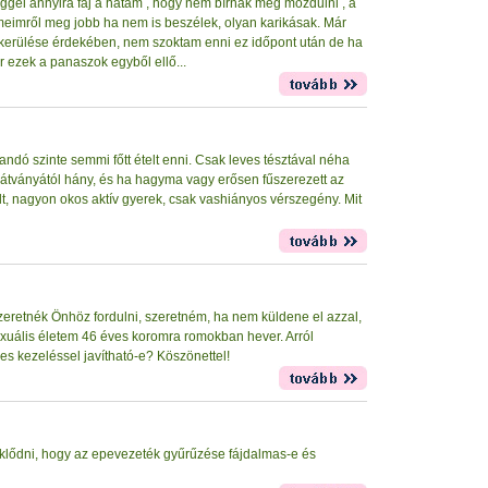
eggel annyira fáj a hátam , hogy nem bírnák meg mozdulni , a
meimről meg jobb ha nem is beszélek, olyan karikásak. Már
lkerülése érdekében, nem szoktam enni ez időpont után de ha
 ezek a panaszok egyből ellő...
andó szinte semmi főtt ételt enni. Csak leves tésztával néha
 látványától hány, és ha hagyma vagy erősen fűszerezett az
lált, nagyon okos aktív gyerek, csak vashiányos vérszegény. Mit
zeretnék Önhöz fordulni, szeretném, ha nem küldene el azzal,
exuális életem 46 éves koromra romokban hever. Arról
s kezeléssel javítható-e? Köszönettel!
klődni, hogy az epevezeték gyűrűzése fájdalmas-e és