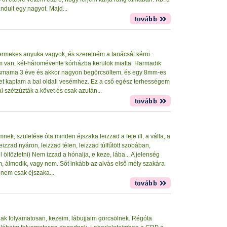
ándult egy nagyot. Majd...
yermekes anyuka vagyok, és szeretném a tanácsát kérni.
 van, két-háromévente kórházba kerülök miatta. Harmadik
smama 3 éve és akkor nagyon begörcsöltem, és egy 8mm-es
ntet kaptam a bal oldali vesémhez. Ez a cső egész terhességem
al szétzúzták a követ és csak azután...
k, születése óta minden éjszaka leizzad a feje ill, a válla, a
izzad nyáron, leizzad télen, leizzad túlfűtött szobában,
 öltöztetni) Nem izzad a hónalja, e keze, lába... A jelenség
m, álmodik, vagy nem. Sőt inkább az alvás első mély szakára
 nem csak éjszaka...
nnak folyamatosan, kezeim, lábujjaim görcsölnek. Régóta