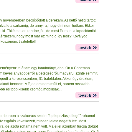
gy novemberben becsípődött a derekam. Az kettő hétig tartott,
lva le a sarkamig, de annyira, hogy ülni nem tudtam. Ekkor
rt ki. Tökéletesen rendbe jött, de most föl ment a lapockámtól
. Kérdezem, hogy most már ez mindig így lesz? Kóvályog
köszönöm, tisztelettel!
reményem: találtam egy tanulmányt, ahol Ön a Copeman
tam kevés anyagot erről a betegségről, magyarul szinte semmit.
epedt a keresztcsontom, S1 baloldalon. Akkor úgy éreztem,
zakadt bennem. A fájdalom nem múlt el, hanem rosszabb.
bb és több kisebb csomót, mobilisak,...
ptemberben a szakorvos szerint "epilepsziás jellegű" rohamot
kivizsgálás következett, minden lelete negatív lett. Most
ra, de azóta rohama nem volt. Ma éjjel azonban furcsa dolgot
s őt etetve vettem észre, hogy férjem karja ráng álmában. Kb. 5