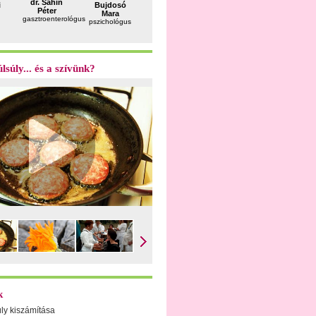
dr. Sahin
i
Bujdosó
dr. Fekete
dr. Bálint
dr. Káposz
Péter
Mara
Ferenc
Géza
Zoltán
gasztroenterológus
pszichológus
andrológus
reumatológus
neurológu
lsúly... és a szívünk?
k
úly kiszámítása