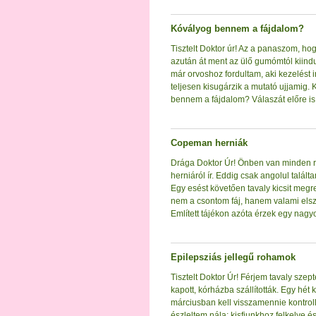
Kóvályog bennem a fájdalom?
Tisztelt Doktor úr! Az a panaszom, ho
azután át ment az ülő gumómtól kiindu
már orvoshoz fordultam, aki kezelést i
teljesen kisugárzik a mutató ujjamig
bennem a fájdalom? Válaszát előre is 
Copeman herniák
Drága Doktor Úr! Önben van minden 
herniáról ír. Eddig csak angolul talál
Egy esést követően tavaly kicsit megr
nem a csontom fáj, hanem valami els
Említett tájékon azóta érzek egy nagyo
Epilepsziás jellegű rohamok
Tisztelt Doktor Úr! Férjem tavaly sze
kapott, kórházba szállították. Egy hét 
márciusban kell visszamennie kontroll
észleltem nála: kisfiunkhoz felkelve é