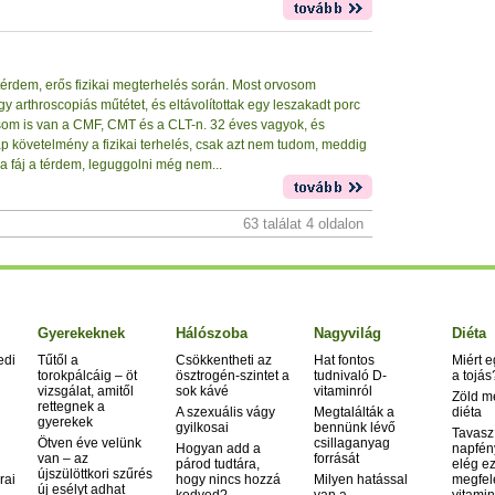
al térdem, erős fizikai megterhelés során. Most orvosom
gy arthroscopiás műtétet, és eltávolítottak egy leszakadt porc
opásom is van a CMF, CMT és a CLT-n. 32 éves vagyok, és
p követelmény a fizikai terhelés, csak azt nem tudom, meddig
a fáj a térdem, leguggolni még nem...
63 találat 4 oldalon
Gyerekeknek
Hálószoba
Nagyvilág
Diéta
edi
Tűtől a
Csökkentheti az
Hat fontos
Miért 
torokpálcáig – öt
ösztrogén-szintet a
tudnivaló D-
a tojás
vizsgálat, amitől
sok kávé
vitaminról
Zöld m
rettegnek a
A szexuális vágy
Megtalálták a
diéta
gyerekek
gyilkosai
bennünk lévő
Tavasz
Ötven éve velünk
csillaganyag
Hogyan add a
napfén
van – az
forrását
párod tudtára,
elég ez
újszülöttkori szűrés
rai
hogy nincs hozzá
Milyen hatással
megfel
új esélyt adhat