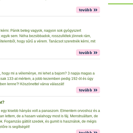
kérni. Pánik beteg vagyok, nagyon sok gyógyszert
t egyik sem. Néha bezsibbadok, rosszullétek jönnek rám,
ételemből, hogy sűrű a vérem. Tanácsot szeretnék kérni, mit
ni, hogy mi a véleménye, mi lehet a bajom? 3 napja magas a
sak 133-at mértem, a jobb kezemben pedig 192-öt és úgy
ben lenne?! Köszönettel várva válaszát!
at?
s egy kisebb hányás volt a panaszom. Elmentem orvoshoz és a
an lettem, de a hasam valahogy most is fáj. Menstruáltam, de
k. Fogamzás gátlót szedek, és gumit is használok, de mégis
őre is segítségét!