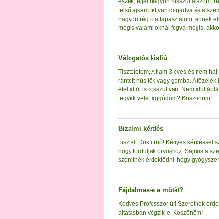
eszek, éjjel nagyon rosszul alszom, r
felső ajkam fel van dagadva és a sze
nagyon rég ota tapasztalom, ennek e
mégis valami oknál fogva mégis, akkor
Válogatós kisfiú
Tiszteletem, A fiam 3 éves és nem hajl
rántott hús tök vagy gomba. A főzelék
étel attól is rosszul van. Nem alultáp
tegyek vele, aggódom? Köszönöm!
Bizalmi kérdés
Tisztelt Doktornő! Kényes kérdéssel s
hogy forduljak orvoshoz. Sajnos a sz
szeretnék érdeklődni, hogy gyógyszere
Fájdalmas-e a műtét?
Kedves Professzor úr! Szeretnék érde
altatásban végzik-e. Köszönöm!