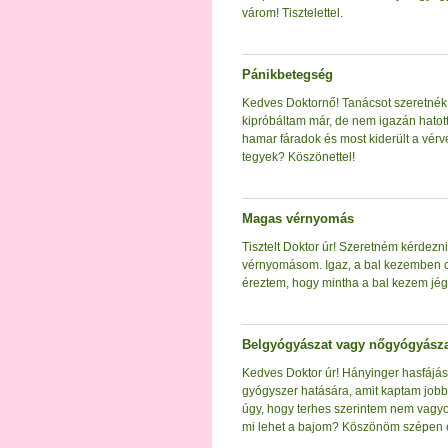
várom! Tisztelettel.
Pánikbetegség
Kedves Doktornő! Tanácsot szeretnék 
kipróbáltam már, de nem igazán hatot
hamar fáradok és most kiderült a vérv
tegyek? Köszönettel!
Magas vérnyomás
Tisztelt Doktor úr! Szeretném kérdez
vérnyomásom. Igaz, a bal kezemben c
éreztem, hogy mintha a bal kezem jég
Belgyógyászat vagy nőgyógyász
Kedves Doktor úr! Hányinger hasfájá
gyógyszer hatására, amit kaptam jobb
úgy, hogy terhes szerintem nem vagyo
mi lehet a bajom? Köszönöm szépen el