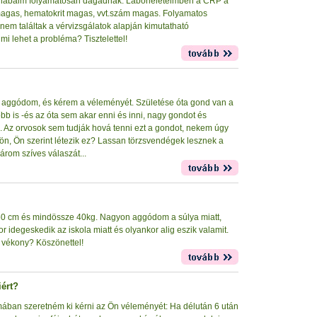
, lábaim folyamatosan dagadnak. Laborleleteimben a CRP a
 magas, hematokrit magas, vvt.szám magas. Folyamatos
em találtak a vérvizsgálatok alapján kimutatható
i lehet a probléma? Tisztelettel!
rt aggódom, és kérem a véleményét. Születése óta gond van a
bb is -és az óta sem akar enni és inni, nagy gondot és
 Az orvosok sem tudják hová tenni ezt a gondot, nekem úgy
ztön, Ön szerint létezik ez? Lassan törzsvendégek lesznek a
Várom szíves válaszát...
60 cm és mindössze 40kg. Nagyon aggódom a súlya miatt,
 idegeskedik az iskola miatt és olyankor alig eszik valamit.
n vékony? Köszönettel!
ért?
émában szeretném ki kérni az Ön véleményét: Ha délután 6 után