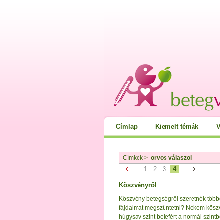
Címlap
Kiemelt témák
V
Címkék
>
orvos válaszol
1
2
3
4
Köszvényről
Köszvény betegségről szeretnék több
fájdalmat megszüntetni? Nekem köszv
húgysav szint belefért a normál szintbe