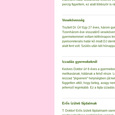
percig figyeltem, ez alatt többször is r
Vesekövesség
Tisztelt Dr. Úr! Egy 27 éves, három g
Tizenhárom éve visszatérő vesekövem
gyermekemmel voltam kéthónapos ki
pyelooreteralis határ kő miatt DJ ste
alatt fent volt. Szülés után két hónapp
Izzadás gyermekeknél
Kedves Doktor úr! 6 éves a gyermekemne
mellkasának, hátának a felső része. Le
leizzad "jégverem" helyiségben.(át kell
független attól, hogy beteg, avagy ne
jellemző leginkább. Ez a fajta izzadás
Erős ízületi fájdalmak
T. Doktor! Erős ízületi fájdalmaim va