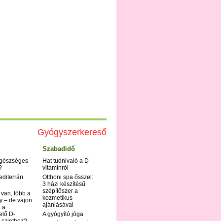
Gyógyszerkereső
Szabadidő
egészséges
Hat tudnivaló a D
?
vitaminról
editerrán
Otthoni spa ősszel:
3 házi készítésű
szépítőszer a
 van, több a
kozmetikus
y – de vajon
ajánlásával
 a
elő D-
A gyógyító jóga