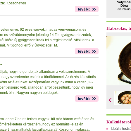
Solymos
zik. Köszönettel!
Dóra
dietetikus
Habzsolás, tú
 véleménye. 62 éves vagyok, magas vérnyomásom, és
e és szövődményeire jelenleg 14 féle gyógyszert szedek,
l időre új gyógyszert írnak fel a régiek mellé. Attól tartok, a
nál. Mit gondol erről? Üdvözlettel: M.
..
áljak, hogy ne gondoljak állandóan a volt szerelmemre. A
 nagy szerelembe estünk a főnökömmel. Az érzés kölcsönös
k kötni az életünket. Középkorúak vagyunk mind a ketten, 2-2
dent elsöprő volt, állandóan arról beszéltünk, hogy így még
tnénk élni. Nagyon nagyon boldogok...
em lenne 7 hetes terhes vagyok, túl már három vetélésen és
Kalkulátoro
sthőmérsékletem kérdezném, hogy ez normális -e az én
Ideális tests
zert használhatok lázcsillapításra? Köszönöm válaszát