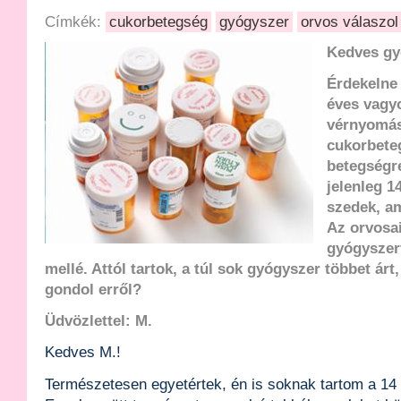
Címkék:
cukorbetegség
gyógyszer
orvos válaszol
Kedves gy
Érdekelne
éves vagy
vérnyomá
cukorbete
betegségr
jelenleg 1
szedek, am
Az orvosai
gyógyszert
mellé. Attól tartok, a túl sok gyógyszer többet árt
gondol erről?
Üdvözlettel: M.
Kedves M.!
Természetesen egyetértek, én is soknak tartom a 14 