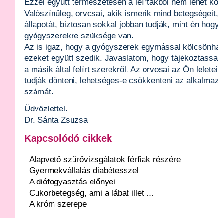
Ezzel együtt természetesen a leírtakból nem lehet kö
Valószínűleg, orvosai, akik ismerik mind betegségeit,
állapotát, biztosan sokkal jobban tudják, mint én hogy 
gyógyszerekre szüksége van.
Az is igaz, hogy a gyógyszerek egymással kölcsönha
ezeket együtt szedik. Javaslatom, hogy tájékoztassa
a másik által felírt szerekről. Az orvosai az Ön lelete
tudják dönteni, lehetséges-e csökkenteni az alkalma
számát.
Üdvözlettel.
Dr. Sánta Zsuzsa
Kapcsolódó cikkek
Alapvető szűrővizsgálatok férfiak részére
Gyermekvállalás diabétesszel
A diófogyasztás előnyei
Cukorbetegség, ami a lábat illeti…
A króm szerepe