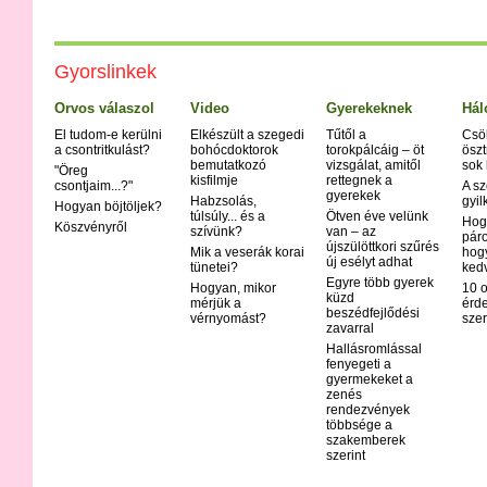
Gyorslinkek
Orvos válaszol
Video
Gyerekeknek
Hál
El tudom-e kerülni
Elkészült a szegedi
Tűtől a
Csö
a csontritkulást?
bohócdoktorok
torokpálcáig – öt
öszt
bemutatkozó
vizsgálat, amitől
sok
"Öreg
kisfilmje
rettegnek a
csontjaim...?"
A sz
gyerekek
Habzsolás,
gyil
Hogyan böjtöljek?
túlsúly... és a
Ötven éve velünk
Hog
Köszvényről
szívünk?
van – az
páro
újszülöttkori szűrés
Mik a veserák korai
hog
új esélyt adhat
tünetei?
ked
Egyre több gyerek
Hogyan, mikor
10 o
küzd
mérjük a
érd
beszédfejlődési
vérnyomást?
szer
zavarral
Hallásromlással
fenyegeti a
gyermekeket a
zenés
rendezvények
többsége a
szakemberek
szerint