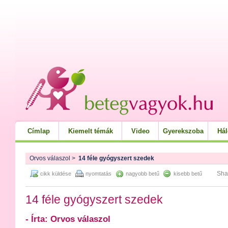
Címlap
Kiemelt témák
Video
Gyerekszoba
Há
Orvos válaszol
>
14 féle gyógyszert szedek
Sha
cikk küldése
nyomtatás
nagyobb betű
kisebb betű
14 féle gyógyszert szedek
- Írta: Orvos válaszol