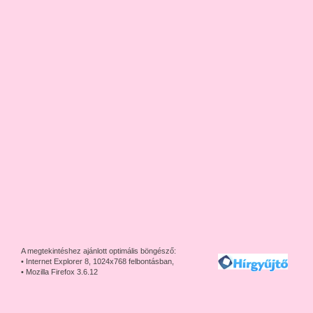
A megtekintéshez ajánlott optimális böngésző:
• Internet Explorer 8, 1024x768 felbontásban,
• Mozilla Firefox 3.6.12