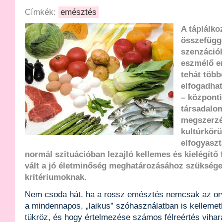
Címkék:
emésztés
A táplálko
összefüggő
szenzáció
eszmélő e
tehát több
elfogadhat
– központ
társadalom
megszerzé
kultúrkör
elfogyaszt
normál szituációban lezajló kellemes és kielégítő
vált a jó életminőség meghatározásához szüksége
kritériumoknak.
Nem csoda hát, ha a rossz emésztés nemcsak az or
a mindennapos, „laikus” szóhasználatban is kelleme
tükröz, és hogy értelmezése számos félreértés vihará