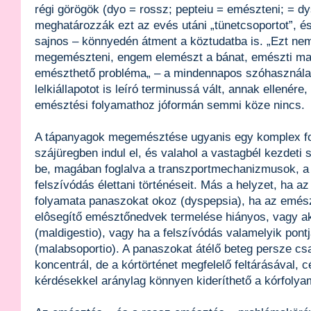
régi görögök (dyo = rossz; pepteiu = emészteni; = d
meghatározzák ezt az evés utáni „tünetcsoportot”, és
sajnos – könnyedén átment a köztudatba is. „Ezt ne
megemészteni, engem elemészt a bánat, emészti ma
emészthető probléma„ – a mindennapos szóhasználat
lelkiállapotot is leíró terminussá vált, annak ellenére,
emésztési folyamathoz jóformán semmi köze nincs.
A tápanyagok megemésztése ugyanis egy komplex fo
szájüregben indul el, és valahol a vastagbél kezdeti
be, magában foglalva a transzportmechanizmusok, a 
felszívódás élettani történéseit. Más a helyzet, ha a
folyamata panaszokat okoz (dyspepsia), ha az emész
elôsegítő emésztőnedvek termelése hiányos, vagy a
(maldigestio), vagy ha a felszívódás valamelyik pontj
(malabsoportio). A panaszokat átélő beteg persze c
koncentrál, de a kórtörténet megfelelő feltárásával, c
kérdésekkel aránylag könnyen kideríthető a kórfolya