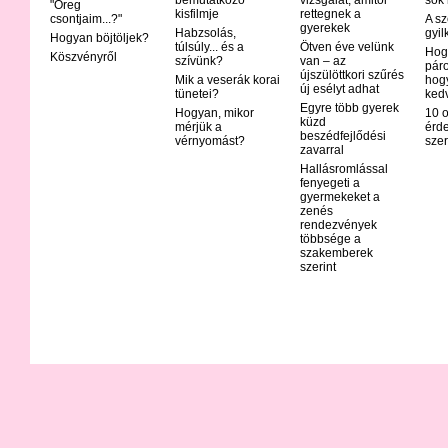
bemutatkozó
vizsgálat, amitől
sok
"Öreg
kisfilmje
rettegnek a
csontjaim...?"
A sz
gyerekek
Habzsolás,
gyil
Hogyan böjtöljek?
túlsúly... és a
Ötven éve velünk
Hog
Köszvényről
szívünk?
van – az
páro
újszülöttkori szűrés
Mik a veserák korai
hog
új esélyt adhat
tünetei?
ked
Egyre több gyerek
Hogyan, mikor
10 o
küzd
mérjük a
érd
beszédfejlődési
vérnyomást?
szer
zavarral
Hallásromlással
fenyegeti a
gyermekeket a
zenés
rendezvények
többsége a
szakemberek
szerint