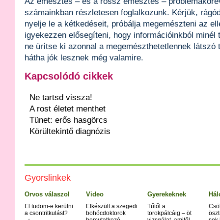
Az emésztés – és a rossz emésztés – problémaköré
számainkban részletesen foglalkozunk. Kérjük, rágód
nyelje le a kétkedéseit, próbálja megemészteni az e
igyekezzen elősegíteni, hogy információinkból minél 
ne ürítse ki azonnal a megemészthetetlennek látszó 
hátha jók lesznek még valamire.
Kapcsolódó cikkek
Ne tartsd vissza!
A rost életet menthet
Tünet: erős hasgörcs
Körültekintő diagnózis
Gyorslinkek
Orvos válaszol
Video
Gyerekeknek
Hál
El tudom-e kerülni
Elkészült a szegedi
Tűtől a
Csö
a csontritkulást?
bohócdoktorok
torokpálcáig – öt
öszt