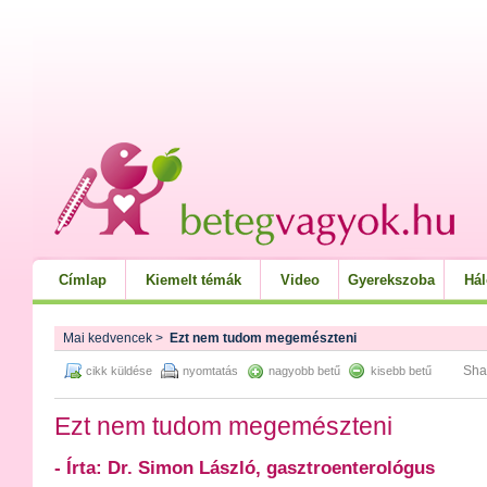
Címlap
Kiemelt témák
Video
Gyerekszoba
Há
Mai kedvencek
>
Ezt nem tudom megemészteni
Sha
cikk küldése
nyomtatás
nagyobb betű
kisebb betű
Ezt nem tudom megemészteni
- Írta: Dr. Si­mon Lász­ló, gasztroenterológus