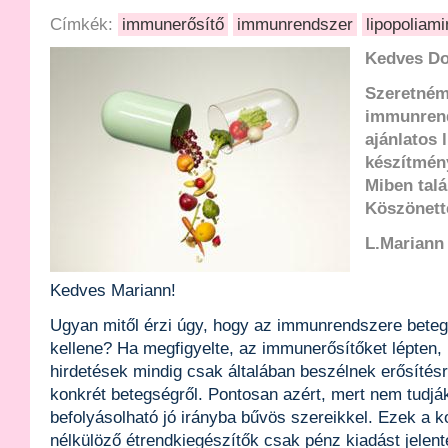
Címkék:
immunerősítő
immunrendszer
lipopoliami
Kedves Do
Szeretném
immunrend
ajánlatos 
készítmén
Miben talá
Köszönett
L.Mariann
Kedves Mariann!
Ugyan mitől érzi úgy, hogy az immunrendszere beteg
kellene? Ha megfigyelte, az immunerősítőket lépten,
hirdetések mindig csak általában beszélnek erősítésr
konkrét betegségről. Pontosan azért, mert nem tudjá
befolyásolható jó irányba bűvös szereikkel. Ezek a ko
nélkülöző étrendkiegészítők csak pénz kiadást jelen