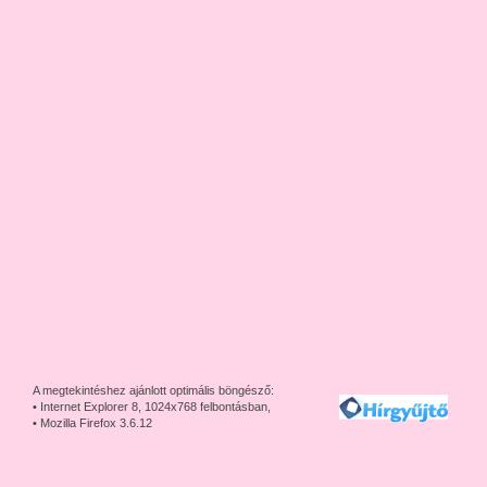
A megtekintéshez ajánlott optimális böngésző:
• Internet Explorer 8, 1024x768 felbontásban,
• Mozilla Firefox 3.6.12