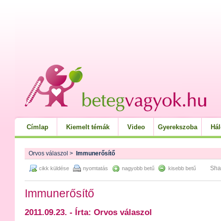
Címlap
Kiemelt témák
Video
Gyerekszoba
Há
Orvos válaszol
>
Immunerősítő
Sha
cikk küldése
nyomtatás
nagyobb betű
kisebb betű
Immunerősítő
2011.09.23. - Írta: Orvos válaszol