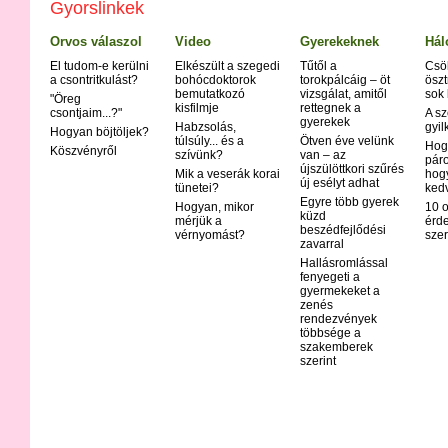
Gyorslinkek
Orvos válaszol
Video
Gyerekeknek
Hál
El tudom-e kerülni
Elkészült a szegedi
Tűtől a
Csö
a csontritkulást?
bohócdoktorok
torokpálcáig – öt
öszt
bemutatkozó
vizsgálat, amitől
sok
"Öreg
kisfilmje
rettegnek a
csontjaim...?"
A sz
gyerekek
Habzsolás,
gyil
Hogyan böjtöljek?
túlsúly... és a
Ötven éve velünk
Hog
Köszvényről
szívünk?
van – az
páro
újszülöttkori szűrés
Mik a veserák korai
hog
új esélyt adhat
tünetei?
ked
Egyre több gyerek
Hogyan, mikor
10 o
küzd
mérjük a
érd
beszédfejlődési
vérnyomást?
szer
zavarral
Hallásromlással
fenyegeti a
gyermekeket a
zenés
rendezvények
többsége a
szakemberek
szerint