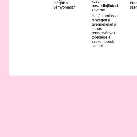
küzd
mérjük a
érd
beszédfejlődési
vérnyomást?
szer
zavarral
Hallásromlással
fenyegeti a
gyermekeket a
zenés
rendezvények
többsége a
szakemberek
szerint