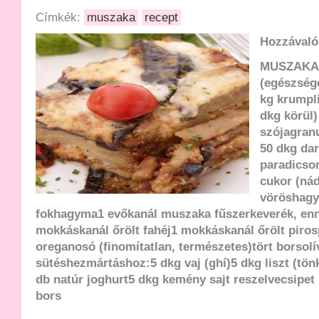
Címkék:
muszaka
recept
Hozzávaló
MUSZAKA 
(egészség
kg krumpl
dkg körül)
szójagran
50 dkg dar
paradicso
cukor (nád
vöröshagy
fokhagyma1 evőkanál muszaka fűszerkeverék, en
mokkáskanál őrölt fahéj1 mokkáskanál őrölt piro
oreganosó (finomítatlan, természetes)tört borsolí
sütéshezmártáshoz:5 dkg vaj (ghí)5 dkg liszt (tönk
db natúr joghurt5 dkg kemény sajt reszelvecsipet
bors