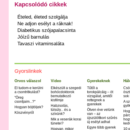
Kapcsolódó cikkek
Ételed, életed szolgálja
Ne adjon esélyt a ráknak!
Diabetikus szójapalacsinta
Jóízű barnulás
Tavaszi vitaminsaláta
Gyorslinkek
Orvos válaszol
Video
Gyerekeknek
Hál
El tudom-e kerülni
Elkészült a szegedi
Tűtől a
Csö
a csontritkulást?
bohócdoktorok
torokpálcáig – öt
öszt
bemutatkozó
vizsgálat, amitől
sok
"Öreg
kisfilmje
rettegnek a
csontjaim...?"
A sz
gyerekek
Habzsolás,
gyil
Hogyan böjtöljek?
túlsúly... és a
Ötven éve velünk
Hog
Köszvényről
szívünk?
van – az
páro
újszülöttkori szűrés
Mik a veserák korai
hog
új esélyt adhat
tünetei?
ked
Egyre több gyerek
Hogyan, mikor
10 o