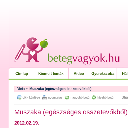
Címlap
Kiemelt témák
Video
Gyerekszoba
Há
Diéta
>
Muszaka (egészséges összetevőkből)
Sha
cikk küldése
nyomtatás
nagyobb betű
kisebb betű
Muszaka (egészséges összetevőkből)
2012.02.19.