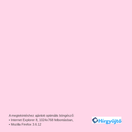
A megtekintéshez ajánlott optimális böngésző:
• Internet Explorer 8, 1024x768 felbontásban,
• Mozilla Firefox 3.6.12