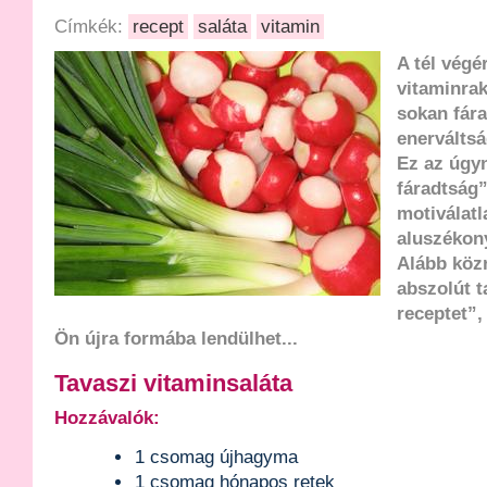
Címkék:
recept
saláta
vitamin
A tél végé
vitaminrak
sokan fára
enerválts
Ez az úgyn
fáradtság”
motiválatl
aluszékony
Alább köz
abszolút t
receptet”,
Ön újra formába lendülhet...
Tavaszi vitaminsaláta
Hozzávalók:
1 csomag újhagyma
1 csomag hónapos retek