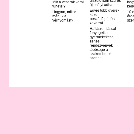
újszülöttkori szűrés
Mik a veserák korai
hog
új esélyt adhat
tünetei?
ked
Egyre több gyerek
Hogyan, mikor
10 o
küzd
mérjük a
érd
beszédfejlődési
vérnyomást?
szer
zavarral
Hallásromlással
fenyegeti a
gyermekeket a
zenés
rendezvények
többsége a
szakemberek
szerint