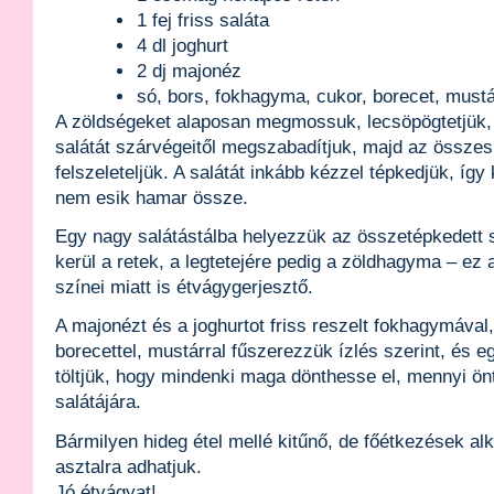
1 fej friss saláta
4 dl joghurt
2 dj majonéz
só, bors, fokhagyma, cukor, borecet, mustá
A zöldségeket alaposan megmossuk, lecsöpögtetjük, 
salátát szárvégeitől megszabadítjuk, majd az összes
felszeleteljük. A salátát inkább kézzel tépkedjük, így
nem esik hamar össze.
Egy nagy salátástálba helyezzük az összetépkedett s
kerül a retek, a legtetejére pedig a zöldhagyma – ez 
színei miatt is étvágygerjesztő.
A majonézt és a joghurtot friss reszelt fokhagymával,
borecettel, mustárral fűszerezzük ízlés szerint, és 
töltjük, hogy mindenki maga dönthesse el, mennyi önt
salátájára.
Bármilyen hideg étel mellé kitűnő, de főétkezések al
asztalra adhatjuk.
Jó étvágyat!