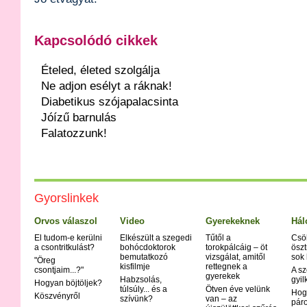
Kapcsolódó cikkek
Ételed, életed szolgálja
Ne adjon esélyt a ráknak!
Diabetikus szójapalacsinta
Jóízű barnulás
Falatozzunk!
Gyorslinkek
Orvos válaszol
Video
Gyerekeknek
Hál
El tudom-e kerülni
Elkészült a szegedi
Tűtől a
Csö
a csontritkulást?
bohócdoktorok
torokpálcáig – öt
öszt
bemutatkozó
vizsgálat, amitől
sok
"Öreg
kisfilmje
rettegnek a
csontjaim...?"
A sz
gyerekek
Habzsolás,
gyil
Hogyan böjtöljek?
túlsúly... és a
Ötven éve velünk
Hog
Köszvényről
szívünk?
van – az
páro