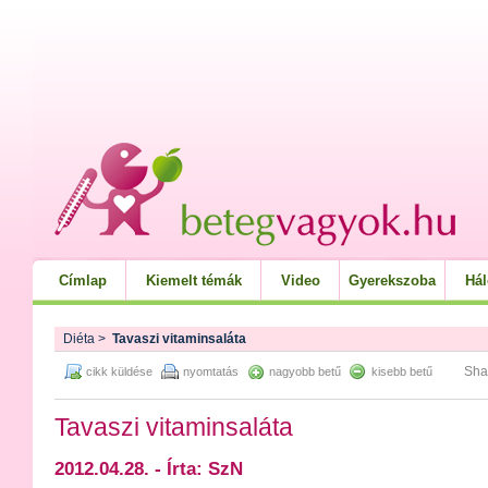
Címlap
Kiemelt témák
Video
Gyerekszoba
Há
Diéta
>
Tavaszi vitaminsaláta
Sha
cikk küldése
nyomtatás
nagyobb betű
kisebb betű
Tavaszi vitaminsaláta
2012.04.28. - Írta: SzN