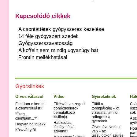
Kapcsolódó cikkek
A csontáttétek gyógyszeres kezelése
14 féle gyógyszert szedek
Gyógyszerszavatosság
A koffein sem mindig ugyanúgy hat
Frontin mellékhatásai
Gyorslinkek
Orvos válaszol
Video
Gyerekeknek
Hál
El tudom-e kerülni
Elkészült a szegedi
Tűtől a
Csö
a csontritkulást?
bohócdoktorok
torokpálcáig – öt
öszt
bemutatkozó
vizsgálat, amitől
sok
"Öreg
kisfilmje
rettegnek a
csontjaim...?"
A sz
gyerekek
Habzsolás,
gyil
Hogyan böjtöljek?
túlsúly... és a
Ötven éve velünk
Hog
Köszvényről
szívünk?
van – az
páro
újszülöttkori szűrés
Mik a veserák korai
hog