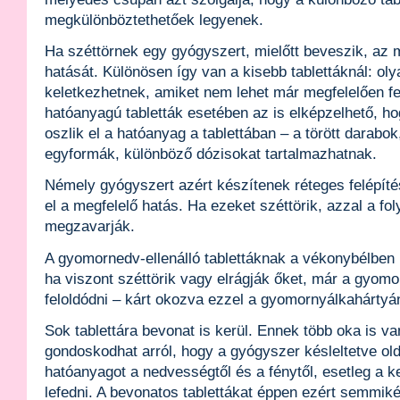
megkülönböztethetőek legyenek.
Ha széttörnek egy gyógyszert, mielőtt beveszik, az 
hatását. Különösen így van a kisebb tablettáknál: oly
keletkezhetnek, amiket nem lehet már megfelelően fe
hatóanyagú tabletták esetében az is elképzelhető, 
oszlik el a hatóanyag a tablettában – a törött darabok
egyformák, különböző dózisokat tartalmazhatnak.
Némely gyógyszert azért készítenek réteges felépítés
el a megfelelő hatás. Ha ezeket széttörik, azzal a fol
megzavarják.
A gyomornedv-ellenálló tablettáknak a vékonybélben k
ha viszont széttörik vagy elrágják őket, már a gyom
feloldódni – kárt okozva ezzel a gyomornyálkahártyá
Sok tablettára bevonat is kerül. Ennek több oka is va
gondoskodhat arról, hogy a gyógyszer késleltetve oldó
hatóanyagot a nedvességtől és a fénytől, esetleg a ke
lefedni. A bevonatos tablettákat éppen ezért semmiké