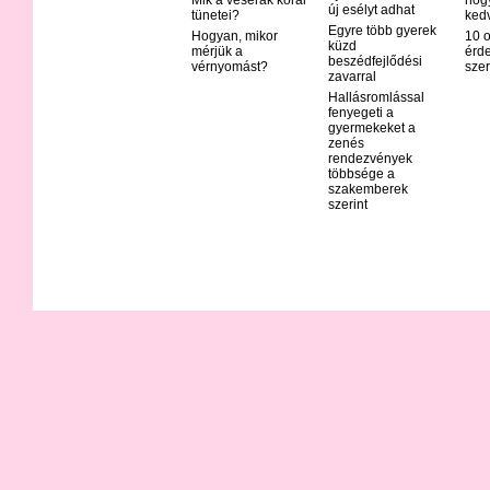
új esélyt adhat
tünetei?
ked
Egyre több gyerek
Hogyan, mikor
10 o
küzd
mérjük a
érd
beszédfejlődési
vérnyomást?
szer
zavarral
Hallásromlással
fenyegeti a
gyermekeket a
zenés
rendezvények
többsége a
szakemberek
szerint