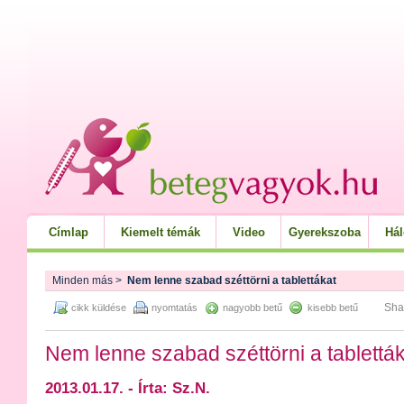
Címlap
Kiemelt témák
Video
Gyerekszoba
Há
Minden más
>
Nem lenne szabad széttörni a tablettákat
Sha
cikk küldése
nyomtatás
nagyobb betű
kisebb betű
Nem lenne szabad széttörni a tablettá
2013.01.17. - Írta: Sz.N.