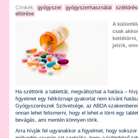
Címkék:
gyógyszer
gyógyszerhasználat
széttörés
eltörése
A különfé
csak akko
kettétörni
jelzik, en
Ha széttörik a tablettát, megváltozhat a hatása – hív
figyelmet egy hétköznapi gyakorlat nem kívánt hatás
Gyógyszerészek Szövetsége, az ABDA szakemberei r
onnan lehet felismerni, hogy el lehet-e törni egy table
bevágás, ami mentén könnyen törik.
Arra hívják fel ugyanakkor a figyelmet, hogy sokszor 
mélyedés csupán azt szolgálja, hogy a különböző tab