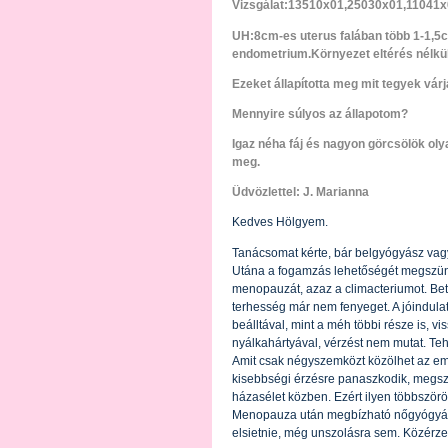
Vizsgálat:13510x01,25030x01,11041
UH:8cm-es uterus falában több 1-1,5c
endometrium.Környezet eltérés nélkül
Ezeket állapította meg mit tegyek vár
Mennyire súlyos az állapotom?
Igaz néha fáj és nagyon görcsölök oly
meg.
Üdvözlettel: J. Marianna
Kedves Hölgyem.
Tanácsomat kérte, bár belgyógyász vag
Utána a fogamzás lehetőségét megszünte
menopauzát, azaz a climacteriumot. Be
terhesség már nem fenyeget. A jóindul
beálltával, mint a méh többi része is, vi
nyálkahártyával, vérzést nem mutat. Teh
Amit csak négyszemközt közölhet az emb
kisebbségi érzésre panaszkodik, megszű
házasélet közben. Ezért ilyen többszörös
Menopauza után megbízható nőgyógyász
elsietnie, még unszolásra sem. Közérzet