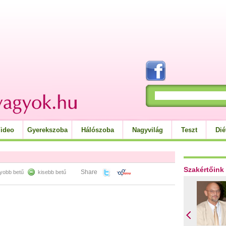
ideo
Gyerekszoba
Hálószoba
Nagyvilág
Teszt
Dié
Szakértőink
Share
yobb betű
kisebb betű