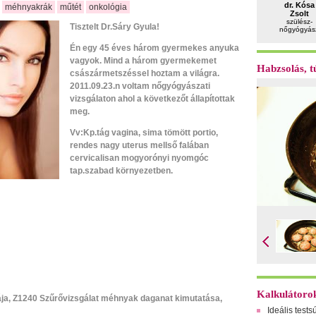
dr. Kósa
méhnyakrák
műtét
onkológia
Zsolt
szülész-
Tisztelt Dr.Sáry Gyula!
nőgyógyás
Én egy 45 éves három gyermekes anyuka
vagyok. Mind a három gyermekemet
Habzsolás, tú
császármetszéssel hoztam a világra.
2011.09.23.n voltam nőgyógyászati
vizsgálaton ahol a következőt állapítottak
meg.
Vv:Kp.tág vagina, sima tömött portio,
rendes nagy uterus mellső falában
cervicalisan mogyorónyi nyomgóc
tap.szabad környezetben.
Kalkulátoro
, Z1240 Szűrővizsgálat méhnyak daganat kimutatása,
Ideális tests