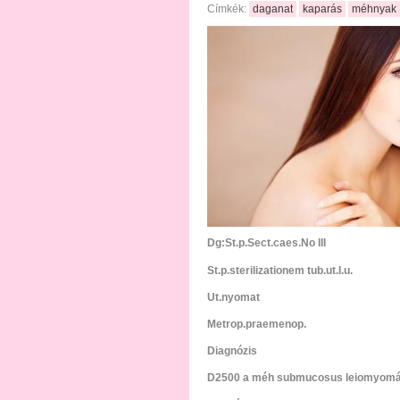
Címkék:
daganat
kaparás
méhnyak
Dg:St.p.Sect.caes.No III
St.p.sterilizationem tub.ut.I.u.
Ut.nyomat
Metrop.praemenop.
Diagnózis
D2500 a méh submucosus leiomyomája