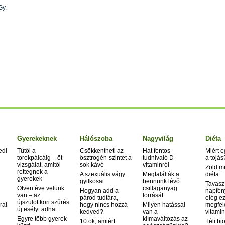
Gy.
Gyerekeknek
Hálószoba
Nagyvilág
Diéta
edi
Tűtől a
Csökkentheti az
Hat fontos
Miért 
torokpálcáig – öt
ösztrogén-szintet a
tudnivaló D-
a tojás
vizsgálat, amitől
sok kávé
vitaminról
Zöld m
rettegnek a
A szexuális vágy
Megtalálták a
diéta
gyerekek
gyilkosai
bennünk lévő
Tavasz
Ötven éve velünk
csillaganyag
Hogyan add a
napfén
van – az
forrását
párod tudtára,
elég ez
újszülöttkori szűrés
rai
hogy nincs hozzá
Milyen hatással
megfel
új esélyt adhat
kedved?
van a
vitamin
Egyre több gyerek
klímaváltozás az
10 ok, amiért
Téli bi