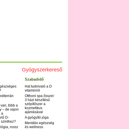
Gyógyszerkereső
Szabadidő
egészséges
Hat tudnivaló a D
?
vitaminról
editerrán
Otthoni spa ősszel:
3 házi készítésű
szépítőszer a
 van, több a
kozmetikus
y – de vajon
ajánlásával
 a
elő D-
A gyógyító jóga
 szinthez?
Mentális egészség
ológia, rossz
és wellness