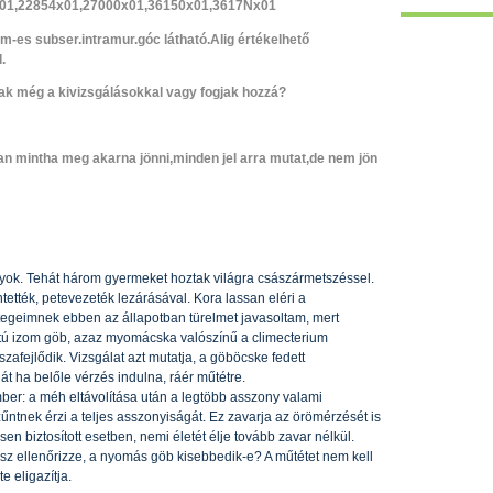
x01,22854x01,27000x01,36150x01,3617Nx01
m-es subser.intramur.góc látható.Alig értékelhető
.
jak még a kivizsgálásokkal vagy fogjak hozzá?
an mintha meg akarna jönni,minden jel arra mutat,de nem jön
yok. Tehát három gyermeket hoztak világra császármetszéssel.
tték, petevezeték lezárásával. Kora lassan eléri a
tegeimnek ebben az állapotban türelmet javasoltam, mert
atú izom göb, azaz myomácska valószínű a climecterium
sszafejlődik. Vizsgálat azt mutatja, a göböcske fedett
át ha belőle vérzés indulna, ráér műtétre.
er: a méh eltávolítása után a legtöbb asszony valami
ntnek érzi a teljes asszonyiságát. Ez zavarja az örömérzését is
en biztosított esetben, nemi életét élje tovább zavar nélkül.
 ellenőrizze, a nyomás göb kisebbedik-e? A műtétet nem kell
e eligazítja.