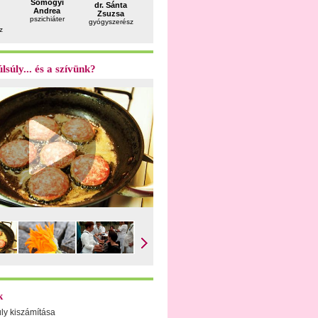
Somogyi
dr. Sahin
dr. Sánta
dr. Fekete
dr. Patak
Andrea
Péter
Zsuzsa
Ferenc
Gergely
pszichiáter
gasztroenterológus
gyógyszerész
andrológus
plasztikai
z
sebész
lsúly... és a szívünk?
k
úly kiszámítása