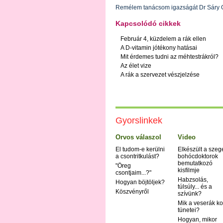
Remélem tanácsom igazságát Dr Sáry 
Kapcsolódó cikkek
Február 4, küzdelem a rák ellen
A D-vitamin jótékony hatásai
Mit érdemes tudni az méhtestrákról?
Az élet vize
A rák a szervezet vészjelzése
Gyorslinkek
Orvos válaszol
Video
El tudom-e kerülni
Elkészült a szeg
a csontritkulást?
bohócdoktorok
bemutatkozó
"Öreg
kisfilmje
csontjaim...?"
Habzsolás,
Hogyan böjtöljek?
túlsúly... és a
Köszvényről
szívünk?
Mik a veserák ko
tünetei?
Hogyan, mikor