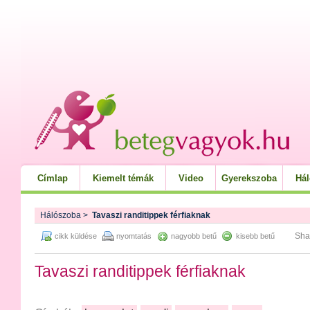
Címlap
Kiemelt témák
Video
Gyerekszoba
Há
Hálószoba
>
Tavaszi randitippek férfiaknak
Sha
cikk küldése
nyomtatás
nagyobb betű
kisebb betű
Tavaszi randitippek férfiaknak