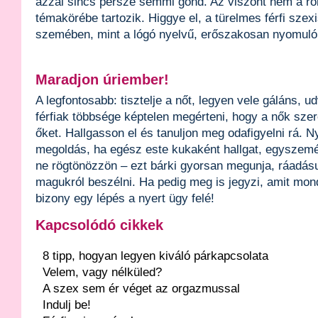
azzal sincs persze semmi gond. Az viszont nem a ro
témakörébe tartozik. Higgye el, a türelmes férfi szex
szemében, mint a lógó nyelvű, erőszakosan nyomuló
Maradjon úriember!
A legfontosabb: tisztelje a nőt, legyen vele gáláns, u
férfiak többsége képtelen megérteni, hogy a nők szer
őket. Hallgasson el és tanuljon meg odafigyelni rá. 
megoldás, ha egész este kukaként hallgat, egyszem
ne rögtönözzön – ezt bárki gyorsan megunja, ráadás
magukról beszélni. Ha pedig meg is jegyzi, amit mo
bizony egy lépés a nyert ügy felé!
Kapcsolódó cikkek
8 tipp, hogyan legyen kiváló párkapcsolata
Velem, vagy nélküled?
A szex sem ér véget az orgazmussal
Indulj be!