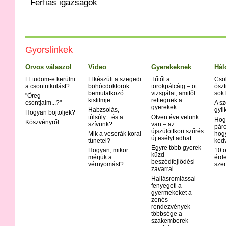
Férfias igazságok
Gyorslinkek
Orvos válaszol
Video
Gyerekeknek
Hál
El tudom-e kerülni
Elkészült a szegedi
Tűtől a
Csö
a csontritkulást?
bohócdoktorok
torokpálcáig – öt
öszt
bemutatkozó
vizsgálat, amitől
sok
"Öreg
kisfilmje
rettegnek a
csontjaim...?"
A sz
gyerekek
Habzsolás,
gyil
Hogyan böjtöljek?
túlsúly... és a
Ötven éve velünk
Hog
Köszvényről
szívünk?
van – az
páro
újszülöttkori szűrés
Mik a veserák korai
hog
új esélyt adhat
tünetei?
ked
Egyre több gyerek
Hogyan, mikor
10 o
küzd
mérjük a
érd
beszédfejlődési
vérnyomást?
szer
zavarral
Hallásromlással
fenyegeti a
gyermekeket a
zenés
rendezvények
többsége a
szakemberek