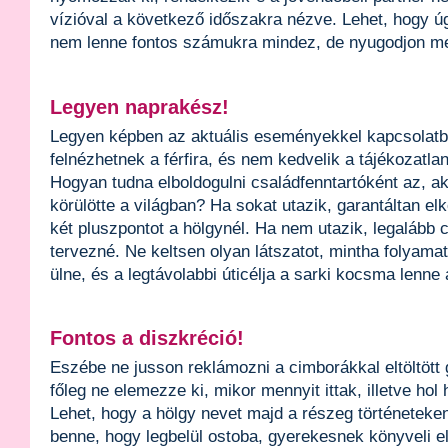
vízióval a következő időszakra nézve. Lehet, hogy ú
nem lenne fontos számukra mindez, de nyugodjon me
Legyen naprakész!
Legyen képben az aktuális eseményekkel kapcsolatba
felnézhetnek a férfira, és nem kedvelik a tájékozatlan
Hogyan tudna elboldogulni családfenntartóként az, aki
körülötte a világban? Ha sokat utazik, garantáltan el
két pluszpontot a hölgynél. Ha nem utazik, legalább c
tervezné. Ne keltsen olyan látszatot, mintha folyama
ülne, és a legtávolabbi úticélja a sarki kocsma lenne
Fontos a diszkréció!
Eszébe ne jusson reklámozni a cimborákkal eltöltött 
főleg ne elemezze ki, mikor mennyit ittak, illetve hol 
Lehet, hogy a hölgy nevet majd a részeg történeteken
benne, hogy legbelül ostoba, gyerekesnek könyveli el