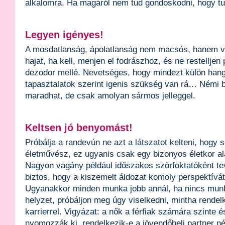
alkalomra. Ha magáról nem tud gondoskodni, hogy tu
Legyen igényes!
A mosdatlanság, ápolatlanság nem macsós, hanem v
hajat, ha kell, menjen el fodrászhoz, és ne restelljen
dezodor mellé. Nevetséges, hogy mindezt külön hangs
tapasztalatok szerint igenis szükség van rá… Némi 
maradhat, de csak amolyan sármos jelleggel.
Keltsen jó benyomást!
Próbálja a randevún ne azt a látszatot kelteni, hogy
életművész, ez ugyanis csak egy bizonyos életkor ala
Nagyon vagány például időszakos szörfoktatóként t
biztos, hogy a kiszemelt áldozat komoly perspektívát
Ugyanakkor minden munka jobb annál, ha nincs munk
helyzet, próbáljon meg úgy viselkedni, mintha rendel
karrierrel. Vigyázat: a nők a férfiak számára szinte é
nyomozzák ki, rendelkezik-e a jövendőbeli partner n