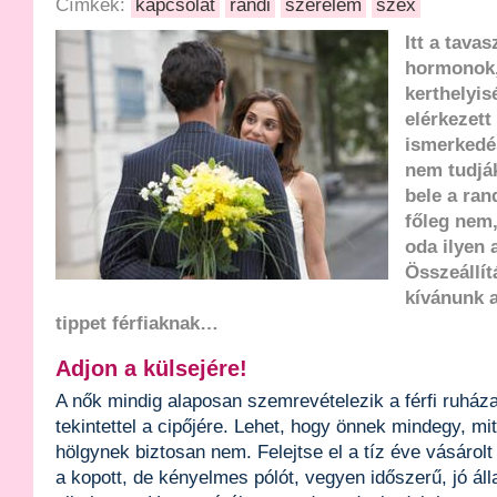
Címkék:
kapcsolat
randi
szerelem
szex
Itt a tava
hormonok,
kerthelyis
elérkezett
ismerkedé
nem tudjá
bele a ran
főleg nem,
oda ilyen 
Összeállí
kívánunk 
tippet férfiaknak…
Adjon a külsejére!
A nők mindig alaposan szemrevételezik a férfi ruháza
tekintettel a cipőjére. Lehet, hogy önnek mindegy, mit
hölgynek biztosan nem. Felejtse el a tíz éve vásárol
a kopott, de kényelmes pólót, vegyen időszerű, jó áll