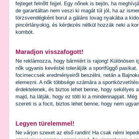
fejteget felnőtt fejjel. Egy nőnek is bejön, ha meghívj
de garantáltan nem veszi ki magát túl jól, ha az ism
törzsvendégként borul a gáláns lovag nyakába a kido
pincérlányokig, és kérdezés nélkül hozzák neki a kor
kombót.
Maradjon visszafogott!
Ne reklámozza, hogy bármiért is rajong! Különösen ig
nők ugyanis kevésbé tolerálják a sportfüggő pasikat
focimeccsek eredményeiről beszélni, netán a Bajnokok
elemezni. A nők többsége számára a sportközvetítése
érdektelenek, és biztos lehet benne, hogy sekélyes 
majd, ha látják, hogy ez tölti ki a mindennapjait. Még
szereti is a focit, biztos lehet benne, hogy nem ugya
Legyen türelemmel!
Ne várjon szexet az első randin! Ha csak némi leped