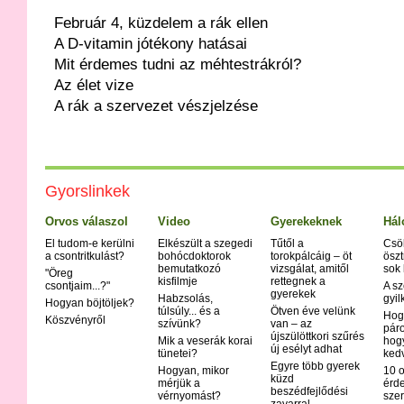
Február 4, küzdelem a rák ellen
A D-vitamin jótékony hatásai
Mit érdemes tudni az méhtestrákról?
Az élet vize
A rák a szervezet vészjelzése
Gyorslinkek
Orvos válaszol
Video
Gyerekeknek
Hál
El tudom-e kerülni
Elkészült a szegedi
Tűtől a
Csö
a csontritkulást?
bohócdoktorok
torokpálcáig – öt
öszt
bemutatkozó
vizsgálat, amitől
sok
"Öreg
kisfilmje
rettegnek a
csontjaim...?"
A sz
gyerekek
Habzsolás,
gyil
Hogyan böjtöljek?
túlsúly... és a
Ötven éve velünk
Hog
Köszvényről
szívünk?
van – az
páro
újszülöttkori szűrés
Mik a veserák korai
hog
új esélyt adhat
tünetei?
ked
Egyre több gyerek
Hogyan, mikor
10 o
küzd
mérjük a
érd
beszédfejlődési
vérnyomást?
szer
zavarral