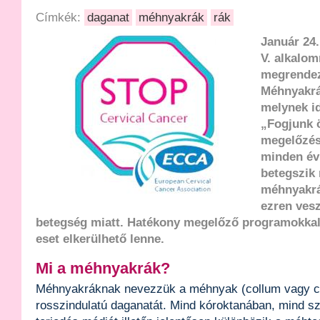
Címkék:
daganat
méhnyakrák
rák
Január 24.
V. alkalom
megrendez
Méhnyakrá
melynek id
„Fogjunk 
megelőzés
minden év
betegszik
méhnyakrá
ezren vesz
betegség miatt. Hatékony megelőző programokk
eset elkerülhető lenne.
Mi a méhnyakrák?
Méhnyakráknak nevezzük a méhnyak (collum vagy c
rosszindulatú daganatát. Mind kóroktanában, mind s