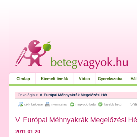
Címlap
Kiemelt témák
Video
Gyerekszoba
Há
Onkológia
>
V. Európai Méhnyakrák Megelőzési Hét
Sha
cikk küldése
nyomtatás
nagyobb betű
kisebb betű
V. Európai Méhnyakrák Megelőzési Hé
2011.01.20.