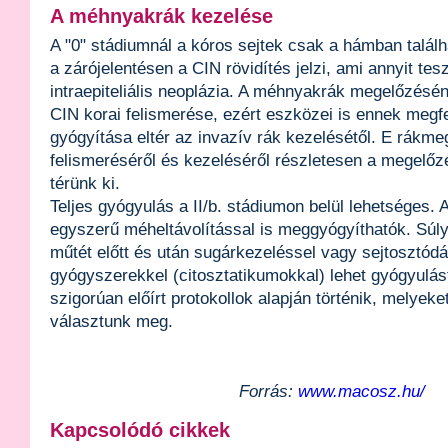
A méhnyakrák kezelése
A "0" stádiumnál a kóros sejtek csak a hámban találh
a zárójelentésen a CIN rövidítés jelzi, ami annyit tesz
intraepiteliális neoplázia. A méhnyakrák megelőzésé
CIN korai felismerése, ezért eszközei is ennek megfe
gyógyítása eltér az invazív rák kezelésétől. E rákme
felismeréséről és kezeléséről részletesen a megelőz
térünk ki.
Teljes gyógyulás a II/b. stádiumon belül lehetséges. 
egyszerű méheltávolítással is meggyógyíthatók. Súl
műtét előtt és után sugárkezeléssel vagy sejtosztódá
gyógyszerekkel (citosztatikumokkal) lehet gyógyulást
szigorúan előírt protokollok alapján történik, melyeke
választunk meg.
Forrás:
www.macosz.hu/
Kapcsolódó cikkek