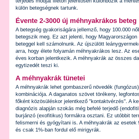
terjedés módját illetőn jelentősen különbözik a méhtes
külön betegségnek tartunk.
Évente 2-3000 új méhnyakrákos beteg
A betegség gyakoriságára jellemző, hogy 100.000 nő
betegszik meg. Ez azt jelenti, hogy Magyarországon 
beteggel kell számolnunk. Az újszülött leánygyerme
arra, hogy élete folyamán méhnyakrákos lesz. Az es
éves korban jelentkezik. A méhnyakrák az összes da
egytizedét teszi ki.
A méhnyakrák tünetei
A méhnyakrák lehet gombaszerű növedék (fungózus),
kombinációja. A daganatos szövet törékeny, legfontos
főként közösüléskor jelentkező "kontaktvérzés". A k
diagnózis alapján szokás még befelé terjedő (endofiti
burjánzó (exofitikus) formákra osztani. Ez utóbbit 
felismerni és gyógyítani is. A méhnyakrák az esete
és csak 1%-ban fordul elő mirigyrák.