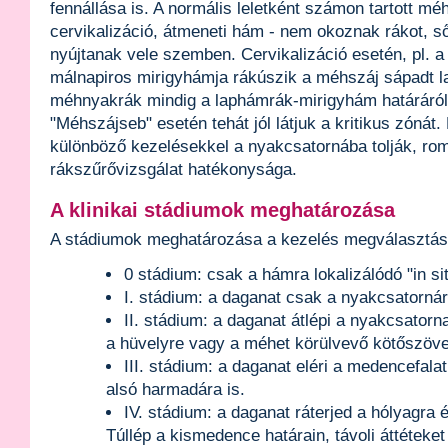
fennállása is. A normális leletként számon tartott mé
cervikalizáció, átmeneti hám - nem okoznak rákot, s
nyújtanak vele szemben. Cervikalizáció esetén, pl. 
málnapiros mirigyhámja rákúszik a méhszáj sápadt l
méhnyakrák mindig a laphámrák-mirigyhám határáról 
"Méhszájseb" esetén tehát jól látjuk a kritikus zónát.
különböző kezelésekkel a nyakcsatornába tolják, rom
rákszűrővizsgálat hatékonysága.
A klinikai stádiumok meghatározása
A stádiumok meghatározása a kezelés megválasztása
0 stádium: csak a hámra lokalizálódó "in sit
I. stádium: a daganat csak a nyakcsatornár
II. stádium: a daganat átlépi a nyakcsatorna
a hüvelyre vagy a méhet körülvevő kötőszöve
III. stádium: a daganat eléri a medencefalat
alsó harmadára is.
IV. stádium: a daganat ráterjed a hólyagra 
Túllép a kismedence határain, távoli áttéteket