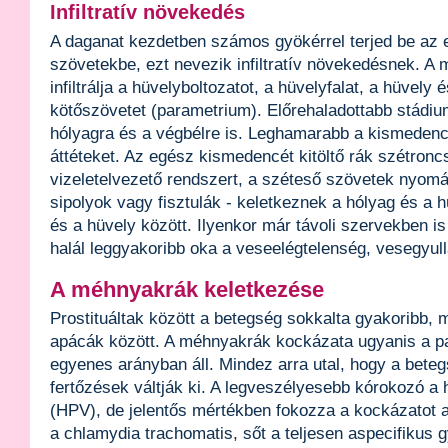
Infiltratív növekedés
A daganat kezdetben számos gyökérrel terjed be az
szövetekbe, ezt nevezik infiltratív növekedésnek. A
infiltrálja a hüvelyboltozatot, a hüvelyfalat, a hüvely 
kötőszövetet (parametrium). Előrehaladottabb stádiu
hólyagra és a végbélre is. Leghamarabb a kismeden
áttéteket. Az egész kismedencét kitöltő rák szétroncs
vizeletelvezető rendszert, a széteső szövetek nyomá
sipolyok vagy fisztulák - keletkeznek a hólyag és a hü
és a hüvely között. Ilyenkor már távoli szervekben is
halál leggyakoribb oka a veseelégtelenség, vesegyul
A méhnyakrák keletkezése
Prostituáltak között a betegség sokkalta gyakoribb, m
apácák között. A méhnyakrák kockázata ugyanis a p
egyenes arányban áll. Mindez arra utal, hogy a beteg
fertőzések váltják ki. A legveszélyesebb kórokozó a
(HPV), de jelentős mértékben fokozza a kockázatot 
a chlamydia trachomatis, sőt a teljesen aspecifikus g