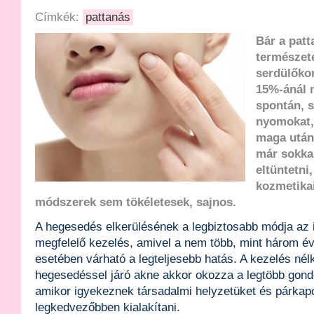
Címkék:
pattanás
Bár a pat
természete
serdülőko
15%-ánál 
spontán, 
nyomokat,
maga után
már sokka
eltüntetni
kozmetika
módszerek sem tökéletesek, sajnos.
A hegesedés elkerülésének a legbiztosabb módja az i
megfelelő kezelés, amivel a nem több, mint három év
esetében várható a legteljesebb hatás. A kezelés nélk
hegesedéssel járó akne akkor okozza a legtöbb gondo
amikor igyekeznek társadalmi helyzetüket és párkapc
legkedvezőbben kialakítani.