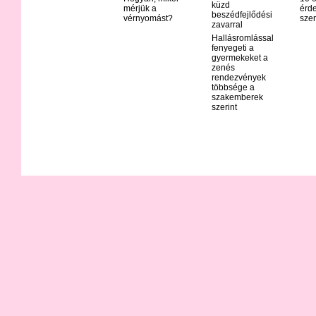
küzd
mérjük a
érd
beszédfejlődési
vérnyomást?
szer
zavarral
Hallásromlással
fenyegeti a
gyermekeket a
zenés
rendezvények
többsége a
szakemberek
szerint