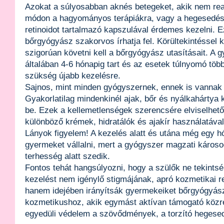
Azokat a súlyosabban aknés betegeket, akik nem rea
módon a hagyományos terápiákra, vagy a hegesedés 
retinoidot tartalmazó kapszulával érdemes kezelni. E
bőrgyógyász szakorvos írhatja fel. Körültekintéssel k
szigorúan követni kell a bőrgyógyász utasításait. A
általában 4-6 hónapig tart és az esetek túlnyomó tö
szükség újabb kezelésre.
Sajnos, mint minden gyógyszernek, ennek is vannak k
Gyakorlatilag mindenkinél ajak, bőr és nyálkahártya
be. Ezek a kellemetlenségek szerencsére elviselhet
különböző krémek, hidratálók és ajakír használatával 
Lányok figyelem! A kezelés alatt és utána még egy hó
gyermeket vállalni, mert a gyógyszer magzati károso
terhesség alatt szedik.
Fontos tehát hangsúlyozni, hogy a szülők ne tekintsék
kezelést nem igénylő stigmájának, apró kozmetikai 
hanem idejében irányítsák gyermekeiket bőrgyógyás
kozmetikushoz, akik egymást aktívan támogató köz
egyedüli védelem a szövődmények, a torzító hegesedé