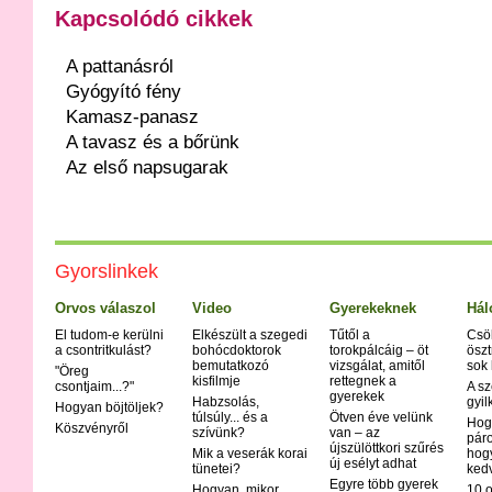
Kapcsolódó cikkek
A pattanásról
Gyógyító fény
Kamasz-panasz
A tavasz és a bőrünk
Az első napsugarak
Gyorslinkek
Orvos válaszol
Video
Gyerekeknek
Hál
El tudom-e kerülni
Elkészült a szegedi
Tűtől a
Csö
a csontritkulást?
bohócdoktorok
torokpálcáig – öt
öszt
bemutatkozó
vizsgálat, amitől
sok
"Öreg
kisfilmje
rettegnek a
csontjaim...?"
A sz
gyerekek
Habzsolás,
gyil
Hogyan böjtöljek?
túlsúly... és a
Ötven éve velünk
Hog
Köszvényről
szívünk?
van – az
páro
újszülöttkori szűrés
Mik a veserák korai
hog
új esélyt adhat
tünetei?
ked
Egyre több gyerek
Hogyan, mikor
10 o