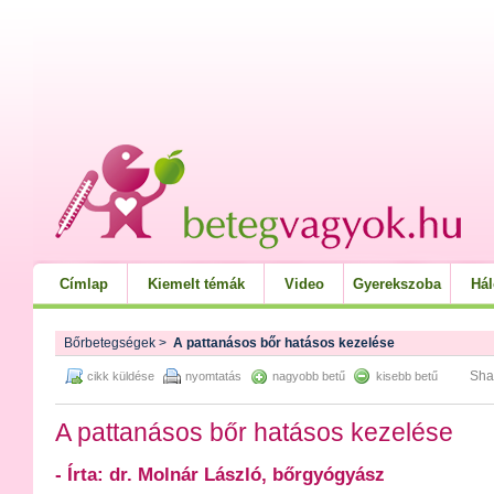
Címlap
Kiemelt témák
Video
Gyerekszoba
Há
Bőrbetegségek
>
A pattanásos bőr hatásos kezelése
Sha
cikk küldése
nyomtatás
nagyobb betű
kisebb betű
A pattanásos bőr hatásos kezelése
- Írta: dr. Molnár László, bőrgyógyász