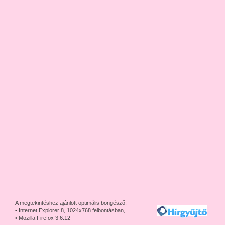
A megtekintéshez ajánlott optimális böngésző:
• Internet Explorer 8, 1024x768 felbontásban,
• Mozilla Firefox 3.6.12