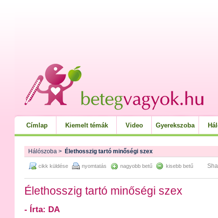
Címlap
Kiemelt témák
Video
Gyerekszoba
Há
Hálószoba
>
Élethosszig tartó minőségi szex
Sha
cikk küldése
nyomtatás
nagyobb betű
kisebb betű
Élethosszig tartó minőségi szex
- Írta: DA