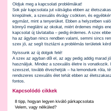
Oldjuk meg a kapcsolati problémákat!
Sok pár kapcsolata jut válságba ebben az életszaka
kirepülnek, a szexuális étvágy csökken, és egyébkén
egymást, mint a tenyerüket. Ebben a helyzetben val
könnyű meglátni az okokat, miért érdemes mégis ener
kapcsolat új távlataiba – pedig érdemes. A szex ebben
ha az ágyban nincs rendben valami, semmi sincs ren
szex jó, az segít tisztázni a problémás területek kérd
Nyissunk az új dolgok felé!
A szex az agyban dől el, az agy pedig addig marad j
használjuk. Mindez a szexuális életre is vonatkozik.
szexszel, tovább élvezhetjük – ha lemondunk róla, tén
rendszeres szexuális élet tehát ebben az életszakas
fontos.
Kapcsolódó cikkek
8 tipp, hogyan legyen kiváló párkapcsolata
Velem, vagy nélküled?