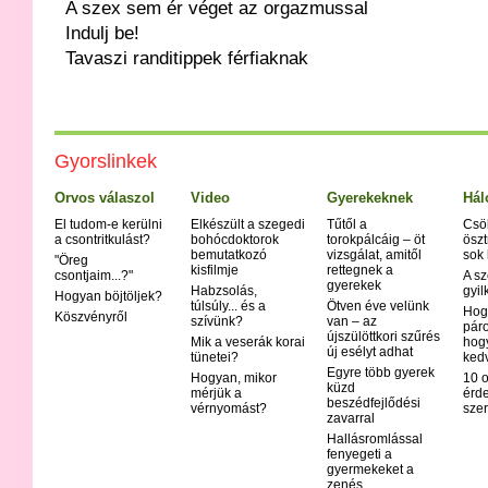
A szex sem ér véget az orgazmussal
Indulj be!
Tavaszi randitippek férfiaknak
Gyorslinkek
Orvos válaszol
Video
Gyerekeknek
Hál
El tudom-e kerülni
Elkészült a szegedi
Tűtől a
Csö
a csontritkulást?
bohócdoktorok
torokpálcáig – öt
öszt
bemutatkozó
vizsgálat, amitől
sok
"Öreg
kisfilmje
rettegnek a
csontjaim...?"
A sz
gyerekek
Habzsolás,
gyil
Hogyan böjtöljek?
túlsúly... és a
Ötven éve velünk
Hog
Köszvényről
szívünk?
van – az
páro
újszülöttkori szűrés
Mik a veserák korai
hog
új esélyt adhat
tünetei?
ked
Egyre több gyerek
Hogyan, mikor
10 o
küzd
mérjük a
érd
beszédfejlődési
vérnyomást?
szer
zavarral
Hallásromlással
fenyegeti a
gyermekeket a
zenés