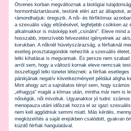
Ötvenes korban megváltoznak a biológiai tulajdonsága
hormonháztartásunk, testünk eléri azt az állapotot, 
rámondhatjuk: öregszik. A női- és férfiklimax azonban
a szexuális vágy eltűnésével, legfeljebb csökken az é
alkalmakkor is másképp kell „csinálni”. Eleve mind a 
hosszabb, intenzívebb felvezetést igényelnek az aktu
korukban. A nőknél hüvelyszárazság, a férfiaknál m
esetleg prosztatagondok nehezítik a szexuális élete
lelki kihatásai is megvannak. És persze nem szaba
arról sem, hogy a változó kornak eleve nemcsak test
összefüggő lelki tünetei léteznek: a férfiak esetleges
pánikjának negatív következményeit például aligha kel
Mint ahogy azt a sajnálatos tényt sem, hogy számos
„elhagyja” magát a klimax után, mintha már nem is l
nőiségük, női mivoltuk. Ugyanakkor jó tudni: számos
menopauza utáni időszak hozza el az igazi szexuáli
nem kell aggódniuk semmi miatt. Más kérdés, mennyi
megközelítés a saját erejükben csalódott, gyakran ö
küzdő férfiak hangulatával.