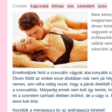
Címkék:
kapcsolat
klimax
sex
szerelem
szex
Nem könny
megtartani
ötven felet
vagyunk ve
erőfeszíté
nélkül nem
sikerülni 
Emelkedjünk felül a szexuális vágyak alacsonyabb sz
Ötven fölött az ember esze általában már nem jár f
nemen, ami néha odáig vezet, hogy a párok életéből id
a szexualitás. Márpedig ennek nem kell így lennie, 
és a szerelem tartható életben örökké, de a vágy is
tenni kell érte.
Kezeljük a menopauza és az andropauza tüneteit!