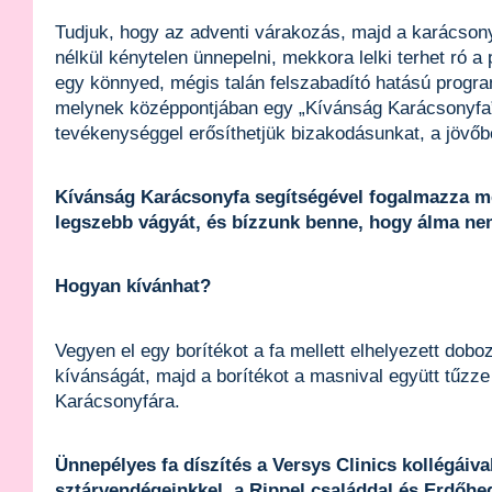
Tudjuk, hogy az adventi várakozás, majd a karácson
nélkül kénytelen ünnepelni, mekkora lelki terhet ró a 
egy könnyed, mégis talán felszabadító hatású progra
melynek középpontjában egy „Kívánság Karácsonyfa” 
tevékenységgel erősíthetjük bizakodásunkat, a jövőbe
Kívánság Karácsonyfa segítségével fogalmazza m
legszebb vágyát, és bízzunk benne, hogy álma nem
Hogyan kívánhat?
Vegyen el egy borítékot a fa mellett elhelyezett dobozb
kívánságát, majd a borítékot a masnival együtt tűzze
Karácsonyfára.
Ünnepélyes fa díszítés a Versys Clinics kollégáiva
sztárvendégeinkkel, a Rippel családdal és Erdőheg