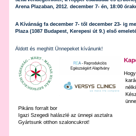
Arena Plazaban, 2012. december 7- én, 18:00 órak
A Kívánság fa december 7- től december 23- ig me
Plaza (1087 Budapest, Kerepesi út 9.) első emelet
Áldott és meghitt Ünnepeket kívánunk!
Kap
Hogya
kará
nélk
Kész
ünne
Pikáns forralt bor
Igazi Szegedi halászlé az ünnepi asztalra
Gyártsunk otthon szaloncukrot!