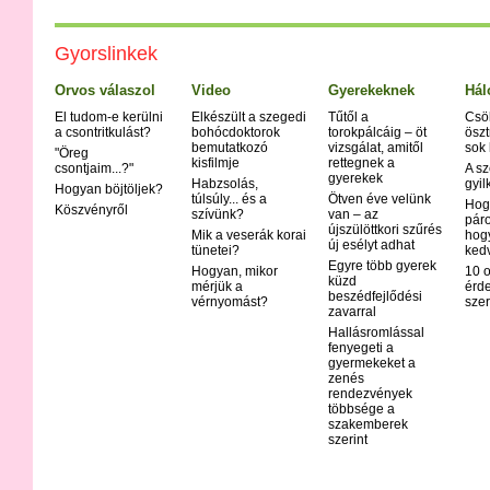
Gyorslinkek
Orvos válaszol
Video
Gyerekeknek
Hál
El tudom-e kerülni
Elkészült a szegedi
Tűtől a
Csö
a csontritkulást?
bohócdoktorok
torokpálcáig – öt
öszt
bemutatkozó
vizsgálat, amitől
sok
"Öreg
kisfilmje
rettegnek a
csontjaim...?"
A sz
gyerekek
Habzsolás,
gyil
Hogyan böjtöljek?
túlsúly... és a
Ötven éve velünk
Hog
Köszvényről
szívünk?
van – az
páro
újszülöttkori szűrés
Mik a veserák korai
hog
új esélyt adhat
tünetei?
ked
Egyre több gyerek
Hogyan, mikor
10 o
küzd
mérjük a
érd
beszédfejlődési
vérnyomást?
szer
zavarral
Hallásromlással
fenyegeti a
gyermekeket a
zenés
rendezvények
többsége a
szakemberek
szerint