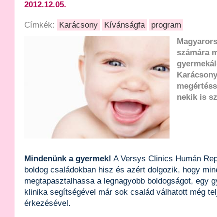
2012.12.05.
Címkék:
Karácsony
Kívánságfa
program
Magyarors
számára m
gyermekál
Karácsony
megértésse
nekik is s
Mindenünk a gyermek!
A Versys Clinics Humán Repr
boldog családokban hisz és azért dolgozik, hogy min
megtapasztalhassa a legnagyobb boldogságot, egy g
klinika segítségével már sok család válhatott még te
érkezésével.