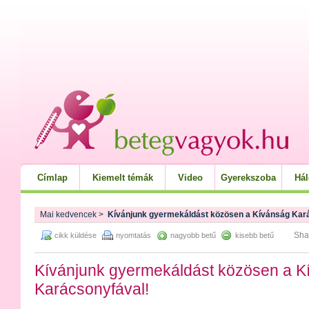
Címlap
Kiemelt témák
Video
Gyerekszoba
Há
Mai kedvencek
>
Kívánjunk gyermekáldást közösen a Kívánság Kar
Sha
cikk küldése
nyomtatás
nagyobb betű
kisebb betű
Kívánjunk gyermekáldást közösen a K
Karácsonyfával!