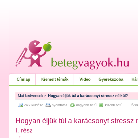
Címlap
Kiemelt témák
Video
Gyerekszoba
Há
Mai kedvencek
>
Hogyan éljük túl a karácsonyt stressz nélkül?
Sha
cikk küldése
nyomtatás
nagyobb betű
kisebb betű
Hogyan éljük túl a karácsonyt stressz 
I. rész