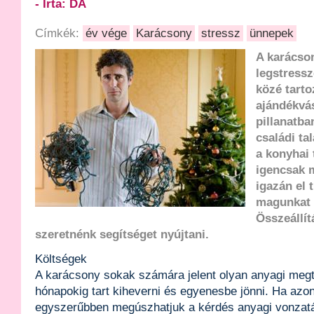
- Írta: DA
Címkék:
év vége
Karácsony
stressz
ünnepek
A karácso
legstress
közé tarto
ajándékvás
pillanatba
családi ta
a konyhai
igencsak 
igazán el 
magunkat 
Összeállí
szeretnénk segítséget nyújtani.
Költségek
A karácsony sokak számára jelent olyan anyagi megt
hónapokig tart kiheverni és egyenesbe jönni. Ha azo
egyszerűbben megúszhatjuk a kérdés anyagi vonzatá