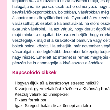
legalább 60-70 százaléka tiszta szívéből utálja, és 
halogatja is. Ez persze csak azt eredményezi, hogy 
bevásárlóközpontokban, boltokban, vásárokban még e
állapotokon szörnyülködhetünk. Gyorsabbá és kevés
varázsolhatjuk ezeket a kalandtúrákat, ha előre össz
akarunk vásárolni. Ha azt várjuk, hogy derült égből 
majd minket a sugallat, biztosra vehetjük, hogy érté
vesztegetjük majd el a kirakatokat bámulva vagy célt
boltok polcai között. Ha tehetjük, már november vég
vásárolgatni, de legkésőbb december közepéig tudjuk
nagy részét. Emellett az internet is remek megfejtés
pénzért be is csomagolja a kiválasztott ajándékot.
Kapcsolódó cikkek
Hogyan éljük túl a karácsonyt stressz nélkül?
Kívánjunk gyermekáldást közösen a Kívánság Kará
Készülj velünk az ünnepekre!
Pikáns forralt bor
Igazi Szegedi halászlé az ünnepi asztalra