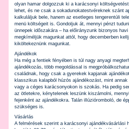
olyan hamar dolgozzuk ki a karácsonyi költségvetés
lehet, és ne csak a sokadunokatestvéreknek szánt a
kalkuláljuk bele, hanem az esetleges tengerentúli tel
menü költségeit is. Gondoljuk át, mennyi pénzt tudunk
ünnepek időszakára – ha előirányzunk bizonyos havi
megkíméljük magunkat attól, hogy decemberben kellj
kiköltekeznünk magunkat.
Ajándékok
Ha még a fentiek fényében is túl nagy anyagi megterh
ajándékozás, több megoldással is megpróbálkozhatun
családnak, hogy csak a gyerekek kapjanak ajándéko
klasszikus kalapból húzós ajándékozást, mint annak 
vagy a céges karácsonyokon is szokás. Ha pedig se
az ötletekre, kénytelenek leszünk kiszámolni, menny
fejenként az ajándékokra. Talán illúzióromboló, de é
szükséges is.
Vásárlás
A felmérések szerint a karácsonyi ajándékvásárlási 