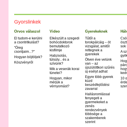
Gyorslinkek
Orvos válaszol
Video
Gyerekeknek
Hál
El tudom-e kerülni
Elkészült a szegedi
Tűtől a
Csö
a csontritkulást?
bohócdoktorok
torokpálcáig – öt
öszt
bemutatkozó
vizsgálat, amitől
sok
"Öreg
kisfilmje
rettegnek a
csontjaim...?"
A sz
gyerekek
Habzsolás,
gyil
Hogyan böjtöljek?
túlsúly... és a
Ötven éve velünk
Hog
Köszvényről
szívünk?
van – az
páro
újszülöttkori szűrés
Mik a veserák korai
hog
új esélyt adhat
tünetei?
ked
Egyre több gyerek
Hogyan, mikor
10 o
küzd
mérjük a
érd
beszédfejlődési
vérnyomást?
szer
zavarral
Hallásromlással
fenyegeti a
gyermekeket a
zenés
rendezvények
többsége a
szakemberek
szerint