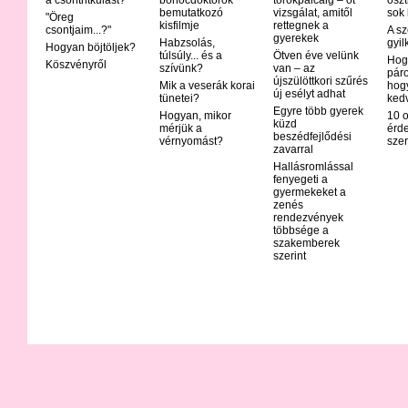
bemutatkozó
vizsgálat, amitől
sok
"Öreg
kisfilmje
rettegnek a
csontjaim...?"
A sz
gyerekek
Habzsolás,
gyil
Hogyan böjtöljek?
túlsúly... és a
Ötven éve velünk
Hog
Köszvényről
szívünk?
van – az
páro
újszülöttkori szűrés
Mik a veserák korai
hog
új esélyt adhat
tünetei?
ked
Egyre több gyerek
Hogyan, mikor
10 o
küzd
mérjük a
érd
beszédfejlődési
vérnyomást?
szer
zavarral
Hallásromlással
fenyegeti a
gyermekeket a
zenés
rendezvények
többsége a
szakemberek
szerint