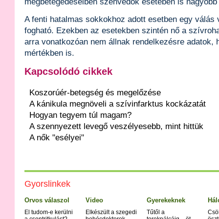
megbetegedéseiben szenvedők esetében is nagyobb a
A fenti hatalmas sokkokhoz adott esetben egy válás 
fogható. Ezekben az esetekben szintén nő a szívroh
arra vonatkozóan nem állnak rendelkezésre adatok, 
mértékben is.
Kapcsolódó cikkek
Koszorúér-betegség és megelőzése
A kánikula megnöveli a szívinfarktus kockázatát
Hogyan tegyem túl magam?
A szennyezett levegő veszélyesebb, mint hittük
A nők "esélyei"
Gyorslinkek
Orvos válaszol
Video
Gyerekeknek
Hál
El tudom-e kerülni
Elkészült a szegedi
Tűtől a
Csö
a csontritkulást?
bohócdoktorok
torokpálcáig – öt
öszt