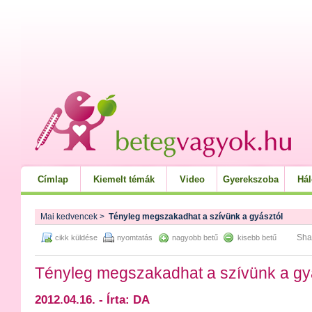
Címlap
Kiemelt témák
Video
Gyerekszoba
Há
Mai kedvencek
>
Tényleg megszakadhat a szívünk a gyásztól
Sha
cikk küldése
nyomtatás
nagyobb betű
kisebb betű
Tényleg megszakadhat a szívünk a gy
2012.04.16. - Írta: DA