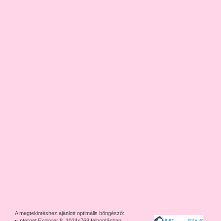
A megtekintéshez ajánlott optimális böngésző:
• Internet Explorer 8, 1024x768 felbontásban,