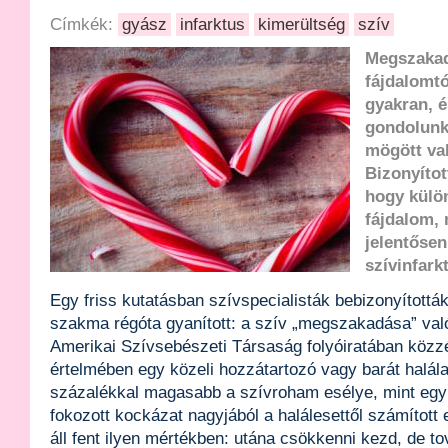
Címkék:
gyász
infarktus
kimerültség
szív
Megszakad
fájdalomtó
gyakran, 
gondolunk
mögött val
Bizonyítot
hogy külön
fájdalom,
jelentőse
szívinfark
Egy friss kutatásban szívspecialisták bebizonyították
szakma régóta gyanított: a szív „megszakadása” val
Amerikai Szívsebészeti Társaság folyóiratában közzé
értelmében egy közeli hozzátartozó vagy barát halál
százalékkal magasabb a szívroham esélye, mint egy
fokozott kockázat nagyjából a halálesettől számított
áll fent ilyen mértékben: utána csökkenni kezd, de 