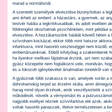
marad a normálisnál.
A szeretett személyek elvesztése bizonyítottan a le
ami érheti az embert: a házastárs, a gyermek, az an
testvér halála a legkritikusabbak, és adott esetben 
földrengést okozhatnak pszichénkben, mint például a
elvesztése. A hozzátartozónk halálát követő héten a
szívroham-kockázat, ekkor több mint hatszor akkora
infarktusra, mint hasonló veszteséggel nem küzdő, 
embertársainknak. Ebből kifolyólag a szakemberek fel
ha ilyenkor mellkasi fájdalmat érzünk, azt nem szabad
gyász közepette nem foglalkozni vele, mondván, hog
és a fokozott igénybevétel ártalmatlan tünetéről van 
A gyásznak több szakasza is van, amelyek során a mé
dührohamokig terjed az érzelmi skála, amin átmegyü
harag mind olyan érzések, amik veszélyeztetik a sz
működését, növelik a vérnyomást és a pulzusszámot
nagyobb eséllyel néznek szívinfarktus elé azok, aki
voltak hasonló panaszaik, illetve természetesen a ke