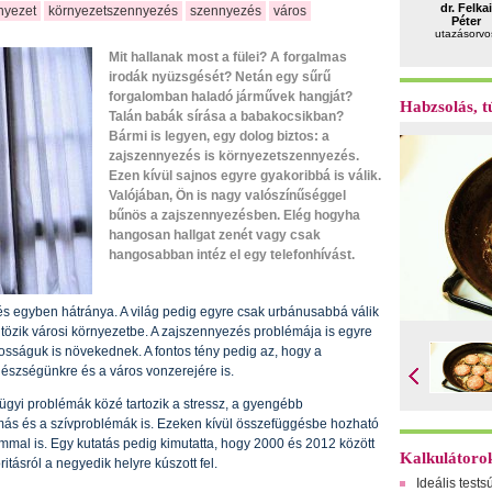
dr. Felkai
nyezet
környezetszennyezés
szennyezés
város
Péter
utazásorvo
Mit hallanak most a fülei? A forgalmas
irodák nyüzsgését? Netán egy sűrű
forgalomban haladó járművek hangját?
Habzsolás, tú
Talán babák sírása a babakocsikban?
Bármi is legyen, egy dolog biztos: a
zajszennyezés is környezetszennyezés.
Ezen kívül sajnos egyre gyakoribbá is válik.
Valójában, Ön is nagy valószínűséggel
bűnös a zajszennyezésben. Elég hogyha
hangosan hallgat zenét vagy csak
hangosabban intéz el egy telefonhívást.
a és egyben hátránya. A világ pedig egyre csak urbánusabbá válik
ltözik városi környezetbe. A zajszennyezés problémája is egyre
osságuk is növekednek. A fontos tény pedig az, hogy a
gészségünkre és a város vonzerejére is.
ügyi problémák közé tartozik a stressz, a gyengébb
ás és a szívproblémák is. Ezeken kívül összefüggésbe hozható
mmal is. Egy kutatás pedig kimutatta, hogy 2000 és 2012 között
Kalkulátoro
itásról a negyedik helyre kúszott fel.
Ideális tests