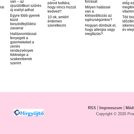
van – az
forrását
párod tudtára,
elég ez
újszülöttkori szűrés
rai
hogy nincs hozzá
Milyen hatással
megfel
új esélyt adhat
kedved?
van a
vitamin
Egyre több gyerek
klímaváltozás az
10 ok, amiért
Téli bi
küzd
egészségünkre?
érdemes
időzíté
beszédfejlődési
szeretkezni
Hogyan döntsük el,
sikeres
zavarral
hogy allergia vagy
év elej
Hallásromlással
megfázás?
fenyegeti a
gyermekeket a
zenés
rendezvények
többsége a
szakemberek
szerint
RSS
Impresszum
Médi
Copyright © 2026 Pro