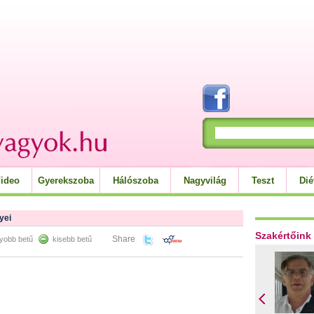
ideo
Gyerekszoba
Hálószoba
Nagyvilág
Teszt
Dié
yei
Szakértőink
Share
yobb betű
kisebb betű