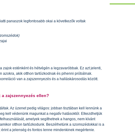
iatti panaszok legfontosabb okai a következők voltak
 szomszédok)
zajai
a zajok esténként és hétvégén a legzavaróbbak. Ez azt jelenti,
 azokra, akik otthon tartózkodnak és pihenni próbálnak.
 korreláció van a zajszennyezés és a halláskárosodás között.
 a zajszennyezés ellen?
ltak. Az üzenet pedig világos: jobban tisztában kell lennünk a
g kell védenünk magunkat a negatív hatásoktól. Elkezdhetjük
felhasználását, amelyek segíthetnek a hangos, nem kívánt
 amikor otthon tartózkodunk. Beszélhetünk a szomszédokkal is a
 érint a jelenség és fontos lenne mindenkinek megértenie.