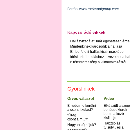
Forrás:
www.rockwoolgroup.com
Kapcsolódó cikkek
Hallásvizsgálat: már egyhetesen érd
Mindenkinek károsodik a hallása
Emberfeletti hallás kicsit másképp
Időskori elbutuláshoz is vezethet a h
6 félelmetes tény a klímaváltozásról
Gyorslinkek
Orvos válaszol
Video
El tudom-e kerülni
Elkészült a szeg
a csontritkulást?
bohócdoktorok
bemutatkozó
"Öreg
kisfilmje
csontjaim...?"
Habzsolás,
Hogyan böjtöljek?
túlsúly... és a