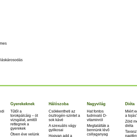
emes
alláskárosodás
Gyerekeknek
Hálószoba
Nagyvilág
Diéta
edi
Tűtől a
Csökkentheti az
Hat fontos
Miért 
torokpálcáig – öt
ösztrogén-szintet a
tudnivaló D-
a tojás
vizsgálat, amitől
sok kávé
vitaminról
Zöld m
rettegnek a
A szexuális vágy
Megtalálták a
diéta
gyerekek
gyilkosai
bennünk lévő
Tavasz
Ötven éve velünk
csillaganyag
Hogyan add a
napfén