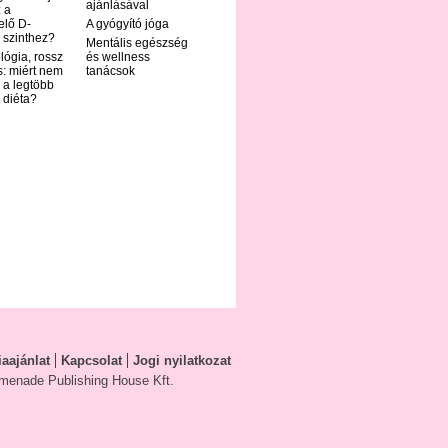
ajánlásával
 a
elő D-
A gyógyító jóga
 szinthez?
Mentális egészség
ológia, rossz
és wellness
s: miért nem
tanácsok
 a legtöbb
i diéta?
aajánlat
Kapcsolat
Jogi nyilatkozat
menade Publishing House Kft.