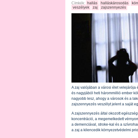
Címkék:
hallás
halláskárosodás
kör
veszélyek
zaj
zajszennyezés
A zaj valójában a városi élet velejárój
és nagyjából heti hárommillió ember kö
nagyobb lesz, ahogy a városok és a lak
zajszennyezés veszélyt jelent a saját e
A zajszennyezés által okozott egészség
koncentráció, a megemelkedett vérnyom
a demenciával, stroke-kal és a szívroha
a zaj a kilencedik környezetvédelmi prior