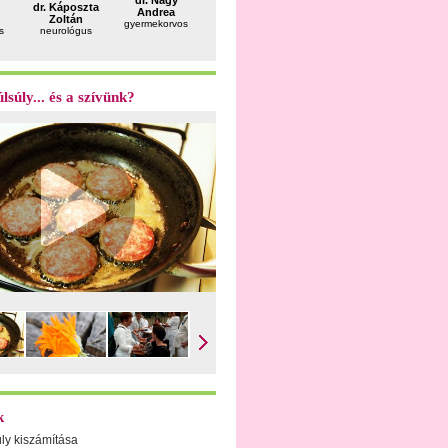
dr. Nagy
dr. Káposzta
Solymosi
dr. Kósa
dr. Patak
Andrea
Zoltán
Dóra
Zsolt
Gergely
gyermekorvos
s
neurológus
dietetikus
szülész-
plasztikai
nőgyógyász
sebész
lsúly... és a szívünk?
k
úly kiszámítása