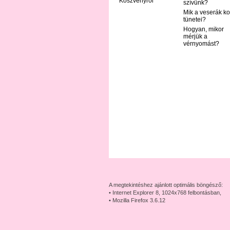
Köszvényről
szívünk?
Mik a veserák ko
tünetei?
Hogyan, mikor
mérjük a
vérnyomást?
A megtekintéshez ajánlott optimális böngésző:
• Internet Explorer 8, 1024x768 felbontásban,
• Mozilla Firefox 3.6.12