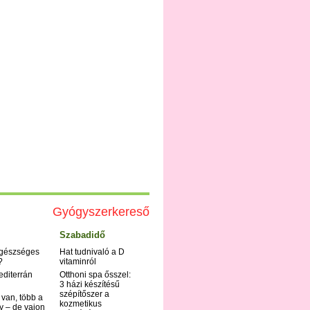
Gyógyszerkereső
Szabadidő
egészséges
Hat tudnivaló a D
?
vitaminról
editerrán
Otthoni spa ősszel:
3 házi készítésű
szépítőszer a
 van, több a
kozmetikus
y – de vajon