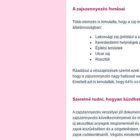
A zajszennyezés forrásai
Több elemzés is kimutatta, hogy a zaj m
általánosságban:
Lakossági zaj
(például a
Kereskedelmi helyiségek 
Építési területek
Utcai zaj
Riasztók
Ráadásul a visszajelzések szerint ezek 
hogy a zajszennyezés nagy hatással van
Emellett azt is kimutatták, hogy 64%-os
Szeretné tudni, hogyan küzdhet
A zajszennyezés veszélyei jól dokumentá
zajszennyezés következményeivel és me
új akusztikai anyagok megismerését és 
zajok kiszűrésében és a szigetelésben,
zajok csökkentéséről. Végülis mindenkit