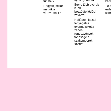
tünetei?
ked
Egyre több gyerek
Hogyan, mikor
10 o
küzd
mérjük a
érd
beszédfejlődési
vérnyomást?
szer
zavarral
Hallásromlással
fenyegeti a
gyermekeket a
zenés
rendezvények
többsége a
szakemberek
szerint