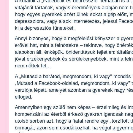
A kutatók a „Facebook és depresszió” témában is a „
vitájánál tartanak, vagyis eredményeik alapján nem t
hogy egyes gyerekek azért ülnek sokat a gép előtt, 
depresszióra, vagy a sok internetezés, jelesül Facebo
ki a depressziós tüneteket.
Annyi bizonyos, hogy a megfelelési kényszer a gyer
erővel hat, mint a felnőttekre – tekintve, hogy önérté
alapokon áll, énképük, önidentitásuk fejletlen; általá
jóval érzékenyebbek és sérülékenyebbek, mint a fel
nem nőttek fel...
A „Mutasd a barátod, megmondom, ki vagy” mondás 
„Mutasd a Facebook-oldalad, megmondom, ki vagy” to
verziója lépett, amelyet azonban a gyerekek nagy rész
elfogad.
Amennyiben egy szülő nem képes – érzelmileg és inte
kompenzálni az éterből érkező gyakran igencsak neg
utolsó sorban azt, hogy a fiatal rendre egy „torzított 
önmagát, azon sem csodálkozhat, ha végül a gyerm