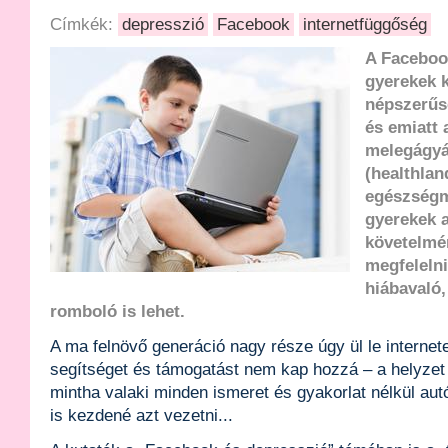
Címkék:
depresszió
Facebook
internetfüggőség
A Faceboo
gyerekek 
népszerűs
és emiatt 
melegágyáv
(healthlan
egészségm
gyerekek a
követelmé
megfeleln
hiábavaló,
romboló is lehet.
A ma felnövő generáció nagy része úgy ül le internet
segítséget és támogatást nem kap hozzá – a helyzet 
mintha valaki minden ismeret és gyakorlat nélkül aut
is kezdené azt vezetni...