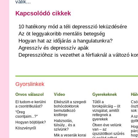
válik...
Kapcsolódó cikkek
10 hatékony mód a téli depresszió leküzdésére
Az öt leggyakoribb mentális betegség
Hogyan hat az időjárás a hangulatunkra?
Agresszív és depresszív apák
Depresszióhoz is vezethet a férfiaknál a változó ko
Gyorslinkek
Orvos válaszol
Video
Gyerekeknek
Hál
El tudom-e kerülni
Elkészült a szegedi
Tűtől a
Csö
a csontritkulást?
bohócdoktorok
torokpálcáig – öt
öszt
bemutatkozó
vizsgálat, amitől
sok
"Öreg
kisfilmje
rettegnek a
csontjaim...?"
A sz
gyerekek
Habzsolás,
gyil
Hogyan böjtöljek?
túlsúly... és a
Ötven éve velünk
Hog
Köszvényről
szívünk?
van – az
páro
újszülöttkori szűrés
Mik a veserák korai
hog
új esélyt adhat