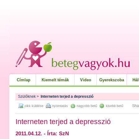
Címlap
Kiemelt témák
Video
Gyerekszoba
Há
Szülőknek
>
Interneten terjed a depresszió
Sha
cikk küldése
nyomtatás
nagyobb betű
kisebb betű
Interneten terjed a depresszió
2011.04.12. - Írta: SzN