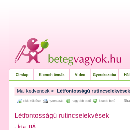
Címlap
Kiemelt témák
Video
Gyerekszoba
Há
Mai kedvencek
>
Létfontosságú rutincselekvések
Sha
cikk küldése
nyomtatás
nagyobb betű
kisebb betű
Létfontosságú rutincselekvések
- Írta: DÁ