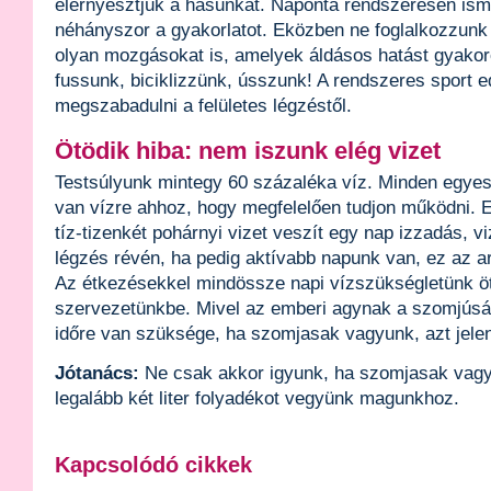
elernyesztjük a hasunkat. Naponta rendszeresen ism
néhányszor a gyakorlatot. Eközben ne foglalkozzun
olyan mozgásokat is, amelyek áldásos hatást gyakoro
fussunk, biciklizzünk, ússzunk! A rendszeres sport e
megszabadulni a felületes légzéstől.
Ötödik hiba: nem iszunk elég vizet
Testsúlyunk mintegy 60 százaléka víz. Minden egye
van vízre ahhoz, hogy megfelelően tudjon működni. 
tíz-tizenkét pohárnyi vizet veszít egy nap izzadás, 
légzés révén, ha pedig aktívabb napunk van, ez az
Az étkezésekkel mindössze napi vízszükségletünk öt
szervezetünkbe. Mivel az emberi agynak a szomjúsá
időre van szüksége, ha szomjasak vagyunk, azt jelent
Jótanács:
Ne csak akkor igyunk, ha szomjasak vagy
legalább két liter folyadékot vegyünk magunkhoz.
Kapcsolódó cikkek