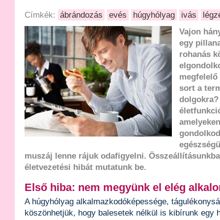
Címkék:
ábrándozás
evés
húgyhólyag
ivás
légz
Vajon hán
egy pillan
rohanás k
elgondolko
megfelelő
sort a ter
dolgokra?
életfunkci
amelyeken
gondolkod
egészségü
muszáj lenne rájuk odafigyelni. Összeállításunkba
életvezetési hibát mutatunk be.
Első hiba: nem megyünk el elég alkal
A húgyhólyag alkalmazkodóképessége, tágulékonysá
köszönhetjük, hogy balesetek nélkül is kibírunk egy