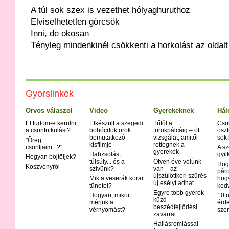
A túl sok szex is vezethet hólyaghuruthoz
Elviselhetetlen görcsök
Inni, de okosan
Tényleg mindenkinél csökkenti a horkolást az oldal
Gyorslinkek
Orvos válaszol
Video
Gyerekeknek
Hál
El tudom-e kerülni
Elkészült a szegedi
Tűtől a
Csö
a csontritkulást?
bohócdoktorok
torokpálcáig – öt
öszt
bemutatkozó
vizsgálat, amitől
sok
"Öreg
kisfilmje
rettegnek a
csontjaim...?"
A sz
gyerekek
Habzsolás,
gyil
Hogyan böjtöljek?
túlsúly... és a
Ötven éve velünk
Hog
Köszvényről
szívünk?
van – az
páro
újszülöttkori szűrés
Mik a veserák korai
hog
új esélyt adhat
tünetei?
ked
Egyre több gyerek
Hogyan, mikor
10 o
küzd
mérjük a
érd
beszédfejlődési
vérnyomást?
szer
zavarral
Hallásromlással