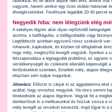
falatokkal, és ne akkor álljunk neki enni, amikor má
vagyunk, hanem amikor egy tízes skálán hatosnak é
éhségérzetünket. Fordítsunk legalább 20-30 percet e
Negyedik hiba: nem lélegzünk elég mé
A sekélyes légzés akár olyan rejtőzködő betegségek je
asztma, a tüdőtágulás, a tüdőgyulladás vagy bizonyo
Legtöbbször azonban egyszerű rossz szokásról van 
rohanunk, kapkodunk, és közben túl elfoglaltnak ér
hogy mély, megtisztító levegőt vegyünk. Ilyenkor a s
felszaporodása a legnagyobb probléma, ez ugyanis nö
sérülékenységét és csökkenti ellenálló képességét a
fertőzésekkel szemben. Emellett mély, alapos lélegze
ellazítani sem tudjuk magunkat.
Jótanács:
Először is zárjuk ki az aggodalomra okot 
azáltal, hogy orvoshoz megyünk. Ha nincs semmi baj
törekednünk az alapos légzésre. Vegyük fel a megfelel
domborítsuk ki a mellkasunkat és húzzuk vissza a vá
mély levegőt az orrunkon keresztül, majd fújjuk ki a