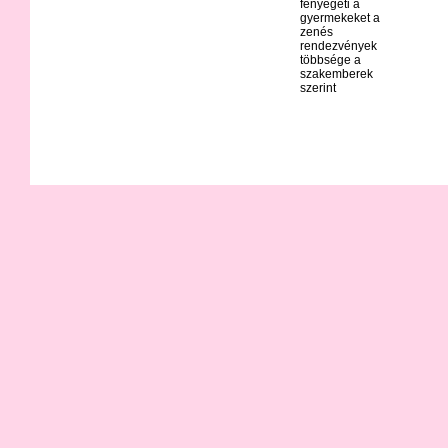
fenyegeti a
gyermekeket a
zenés
rendezvények
többsége a
szakemberek
szerint