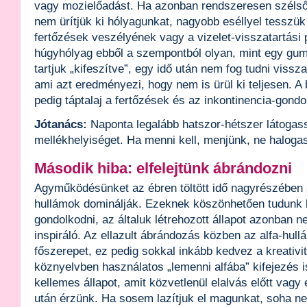
vagy mozielőadást. Ha azonban rendszeresen széls
nem ürítjük ki hólyagunkat, nagyobb eséllyel tesszük
fertőzések veszélyének vagy a vizelet-visszatartási
húgyhólyag ebből a szempontból olyan, mint egy gum
tartjuk „kifeszítve”, egy idő után nem fog tudni visszaá
ami azt eredményezi, hogy nem is ürül ki teljesen. A
pedig táptalaj a fertőzések és az inkontinencia-gond
Jótanács:
Naponta legalább hatszor-hétszer látoga
mellékhelyiséget. Ha menni kell, menjünk, ne haloga
Második hiba: elfelejtünk ábrándozni
Agyműködésünket az ébren töltött idő nagyrészében 
hullámok dominálják. Ezeknek köszönhetően tudunk 
gondolkodni, az általuk létrehozott állapot azonban
inspiráló. Az ellazult ábrándozás közben az alfa-hull
főszerepet, ez pedig sokkal inkább kedvez a kreativi
köznyelvben használatos „lemenni alfába” kifejezés i
kellemes állapot, amit közvetlenül elalvás előtt vag
után érzünk. Ha sosem lazítjuk el magunkat, soha ne