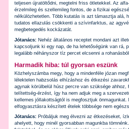
teljesen újratöltődni, megtelni friss ötletekkel. Az al
érzelmileg és szellemileg fontos, de a fizikai egészs
nélkülözhetetlen. Több kutatás is azt támasztja alá, 
tudatos ellazulás csökkenti a szívinfarktus, az agyv
megbetegedés kockázatát.
Jótanács:
Nehéz általános receptet mondani azt ille
kapcsoljunk ki egy nap, de ha lehetőségünk van rá, 
legalább néhányszor tíz percet elcsenni a rohanásból
Harmadik hiba: túl gyorsan eszünk
Közhelyszámba megy, hogy a mindenféle józan megfo
lélektelen habzsolás elhízáshoz és étkezési zavarok
agynak körülbelül húsz percre van szüksége ahhoz, 
telítettség-érzést, így ha nem adjuk meg a szervezet
kellemes jóllakottságtól is megfosztjuk önmagunkat. 
elfogyasztásra készített ételek többsége nem egész
Jótanács:
Próbáljuk meg élvezni az étkezéseket, ízl
ahelyett, hogy minél gyorsabban magunkba tömnénk.