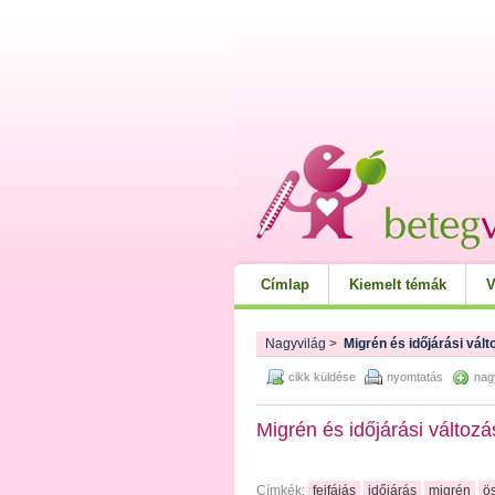
Címlap
Kiemelt témák
V
Nagyvilág
>
Migrén és időjárási vál
cikk küldése
nyomtatás
nag
Migrén és időjárási változá
Címkék:
fejfájás
időjárás
migrén
ö