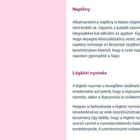
Napfény
Alkalmanként a napfény is képes migrént 
mint kiváltó ok. Ugyanis a kutatók szeri
idegsejteket tud aktiválni az agyban. Eg
vegyi anyagok kibocsátásához vezet, ame
napfény erőssége és fényereje segíthet
tanulmányban kiderült, hogy a nyári na
napokon
(gyengébb a Nap)
.
Légköri nyomás
A légköri nyomás a levegőben találha
emelkedése azt jelenti, hogy a légnyom
nyomás, akkor a légnyomás is csökkenn
Hogyan is befolyásolja a légköri nyomás 
növekedésével az erek összehúzódnak,
tanulmány úgy találta, hogy a légköri
szerző szerint a nyomáscsökkenés hatás
eredményezte. A szerotoninszint csökk