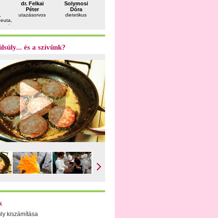
dr. Felkai
Solymosi
dr. Fekete
dr. Apor
dr. Patak
Péter
Dóra
Ferenc
Péter
Gergely
,
utazásorvos
dietetikus
andrológus
belgyógyász,
plasztikai
peuta,
sportorvos
sebész
peuta
lsúly... és a szívünk?
k
úly kiszámítása