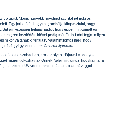
z időjárást. Mégis nagyobb figyelmet szentelhet neki és
lett. Egy járható út, hogy megpróbálja kitapasztalni, hogy
 Bátran vezessen fejfájásnaplót, hogy éppen mit csinált és
or a migrén kezdődött. Idővel pedig már Ön is tudni fogja, milyen
s mikor váltanak ki fejfájást. Valamint fontos még, hogy
megelőző gyógyszereit
– ha Ön szed ilyeneket
.
b időt tölt a szabadban, amikor olyan időjárási viszonyok
éggel migrént okozhatnak Önnek. Valamint fontos, hogyha már a
dje a szemeit UV védelemmel ellátott napszemüveggel
–