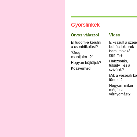
Gyorslinkek
Orvos válaszol
Video
El tudom-e kerülni
Elkészült a szeg
a csontritkulást?
bohócdoktorok
bemutatkozó
"Öreg
kisfilmje
csontjaim...?"
Habzsolás,
Hogyan böjtöljek?
túlsúly... és a
Köszvényről
szívünk?
Mik a veserák ko
tünetei?
Hogyan, mikor
mérjük a
vérnyomást?