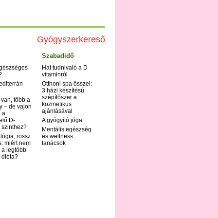
Gyógyszerkereső
Szabadidő
egészséges
Hat tudnivaló a D
?
vitaminról
editerrán
Otthoni spa ősszel:
3 házi készítésű
szépítőszer a
 van, több a
kozmetikus
y – de vajon
ajánlásával
 a
elő D-
A gyógyító jóga
 szinthez?
Mentális egészség
ológia, rossz
és wellness
s: miért nem
tanácsok
 a legtöbb
i diéta?