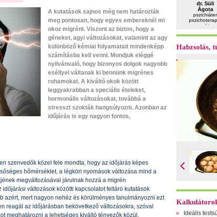
dr. Süli
Ágota
A kutatások sajnos még nem határozták
pszichiáter
meg pontosan, hogy egyes embereknél mi
pszichotera
gyermektera
okoz migrént. Viszont az biztos, hogy a
géneket, agyi változásokat, valamint az agy
különböző kémiai folyamatait mindenképp
Habzsolás, tú
számításba kell venni. Mondjuk eléggé
nyilvánvaló, hogy bizonyos dolgok nagyobb
eséllyel váltanak ki bennünk migrénes
rohamokat. A kiváltó okok között
leggyakrabban a speciális ételeket,
hormonális változásokat, továbbá a
stresszt szokták hangsúlyozni. Azonban az
időjárás is egy nagyon fontos,
en szenvedők közel fele mondta, hogy az időjárás képes
szélsőséges hőmérséklet, a légköri nyomások változása mind a
tjének megváltozásával járulnak hozzá a migrén
időjárási változások közötti kapcsolatot feltáró kutatások
b azért, mert nagyon nehéz és körülményes tanulmányozni ezt
Kalkulátoro
n reagál az időjárásban bekövetkező változásokra, szóval
Ideális tests
ot meghatározni a lehetséges kiváltó tényezők közül.