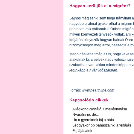
Hogyan kerüljük el a migrént?
Sajnos még senki sem tudja irányítani a
nagyobb uralmat gyakorolhat a migrén fe
pontosan mik váltanak ki Önben migrént.
milyen környezeti tényezők voltak, amik
időjárási tényezők hogyan hatnak Önre é
bizonyosodjon meg arról, beszedte a 
Megoldás lehet még az is, hogy keveseb
alakulnak ki, amelyek nagy valószínűs
szabadban van, akkor mindenképpen vé
leginkább a nyári időszakban
.
Forrás:
www.healthline.com
Kapcsolódó cikkek
A légkondicionáló 7 mellékhatása
Nyaralni jó, de...
Ha a gyereknek fáj a háta
Leggyakoribb panaszaink: a fejfájás
Fejfájásaink