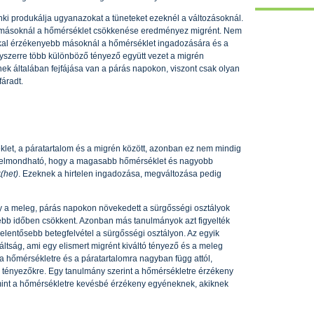
nki produkálja ugyanazokat a tüneteket ezeknél a változásoknál.
íg másoknál a hőmérséklet csökkenése eredményez migrént. Nem
kal érzékenyebb másoknál a hőmérséklet ingadozására és a
yszerre több különböző tényező együtt vezet a migrén
ek általában fejfájása van a párás napokon, viszont csak olyan
áradt.
klet, a páratartalom és a migrén között, azonban ez nem mindig
t elmondható, hogy a magasabb hőmérséklet és nagyobb
t
(het)
. Ezeknek a hirtelen ingadozása, megváltozása pedig
y a meleg, párás napokon növekedett a sürgősségi osztályok
ebb időben csökkent. Azonban más tanulmányok azt figyelték
jelentősebb betegfelvétel a sürgősségi osztályon. Az egyik
ltság, ami egy elismert migrént kiváltó tényező és a meleg
a hőmérsékletre és a páratartalomra nagyban függ attól,
tényezőkre. Egy tanulmány szerint a hőmérsékletre érzékeny
 mint a hőmérsékletre kevésbé érzékeny egyéneknek, akiknek