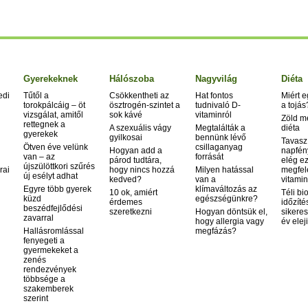
Gyerekeknek
Hálószoba
Nagyvilág
Diéta
edi
Tűtől a
Csökkentheti az
Hat fontos
Miért 
torokpálcáig – öt
ösztrogén-szintet a
tudnivaló D-
a tojás
vizsgálat, amitől
sok kávé
vitaminról
Zöld m
rettegnek a
A szexuális vágy
Megtalálták a
diéta
gyerekek
gyilkosai
bennünk lévő
Tavasz
Ötven éve velünk
csillaganyag
Hogyan add a
napfén
van – az
forrását
párod tudtára,
elég ez
újszülöttkori szűrés
rai
hogy nincs hozzá
Milyen hatással
megfel
új esélyt adhat
kedved?
van a
vitamin
Egyre több gyerek
klímaváltozás az
10 ok, amiért
Téli bi
küzd
egészségünkre?
érdemes
időzíté
beszédfejlődési
szeretkezni
Hogyan döntsük el,
sikeres
zavarral
hogy allergia vagy
év elej
Hallásromlással
megfázás?
fenyegeti a
gyermekeket a
zenés
rendezvények
többsége a
szakemberek
szerint