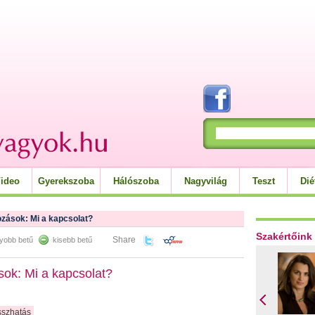
ideo
Gyerekszoba
Hálószoba
Nagyvilág
Teszt
Dié
tozások: Mi a kapcsolat?
Szakértőink
Share
yobb betű
kisebb betű
sok: Mi a kapcsolat?
sszhatás