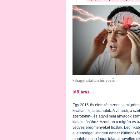
kihagyhatatlan tényező.
Időjárás
Egy 2015-ös elemzés szerint a migrénb
kiváltani fejfájást náluk. A viharok, a 
szerotonin-, és agykémiai anyagok szin
kialakulásához. Azonban a migrén és az 
vegyes eredményeket hoztak. Leginkáb
a jelenséget. Minden ember különbözőe
meglehetősen fogós feladat egyetlen ok