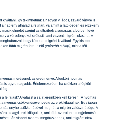
kiváltani. Így tekinthetünk a nagyon világos, zavaró fényre is,
nt a napfény áthalad a retinán, valamint a látóidegen és érzékeny
y másik elmélet szerint az ultraibolya sugárzás a bőrben lévő
ly a véredényeket szélesíti, ami viszont migrént okozhat. A
 meghatározni, hogy képes-e migrént kiváltani. Egy kisebb
pokon több migrén fordult elő
(erősebb a Nap)
, mint a téli
tó nyomás mérésének az eredménye. A légköri nyomás
ás is egyre nagyobb. Értelemszerűen, ha csökken a légköri
i fog.
a fejfájást? A választ a saját ereinkben kell keresni: A nyomás
 a nyomás csökkenésével pedig az erek kitágulnak. Egy japán
 nyomás enyhe csökkenésével megnőtt a migrén valószínűsége. A
ára az agyi erek kitágultak, ami több szerotonin megjelenését
enése után viszont az erek megduzzadnak, ami migrént okoz.