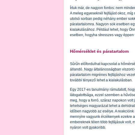
Írtuk már, de nagyon fontos: nem minde
A meleg egyeseknél fejfájást okoz, m
utolsó sorban pedig néhány ember sok
páratartalomra. Nagyon sok esetben eg
kialakulásához. Például lehet, hogy Önn
esetben, hogyha stresszes vagy éppen f
Hőmérséklet és páratartalom
Sűrűn előfordulhat kapcsolat a hőmérsé
állandó. Nagy általánosságban viszon
páratartalom migrénes fejfájáshoz veze
további tényező lehet a kialakulásban.
Egy 2017-es tanulmány rámutatott, hog
látogatottsága, ezzel szemben a hűvös
meg, hogy a forró, száraz napokon volt 
lehetséges magyarázat lehet a dehidratá
időben nagyobb az esélye. A reakciónk 
mennyire vagyunk érzékenyek ezekre a 
embereknek télen több fejfájásuk volt,
nyáron volt gyakoribb.