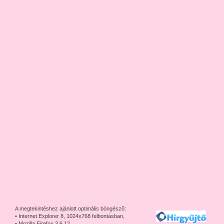
A megtekintéshez ajánlott optimális böngésző:
• Internet Explorer 8, 1024x768 felbontásban,
• Mozilla Firefox 3.6.12