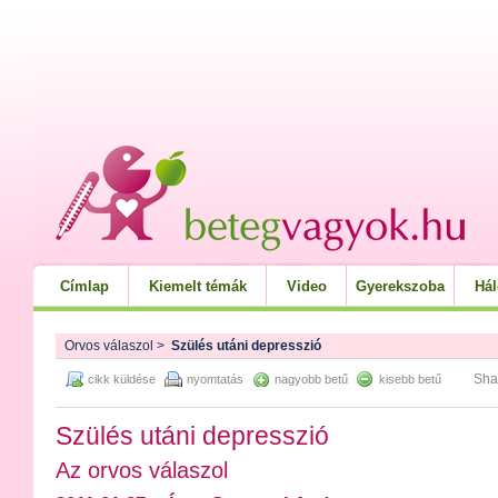
Címlap
Kiemelt témák
Video
Gyerekszoba
Há
Orvos válaszol
>
Szülés utáni depresszió
Sha
cikk küldése
nyomtatás
nagyobb betű
kisebb betű
Szülés utáni depresszió
Az orvos válaszol