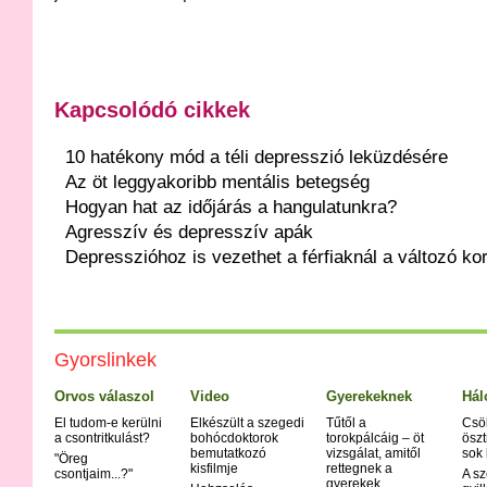
Kapcsolódó cikkek
10 hatékony mód a téli depresszió leküzdésére
Az öt leggyakoribb mentális betegség
Hogyan hat az időjárás a hangulatunkra?
Agresszív és depresszív apák
Depresszióhoz is vezethet a férfiaknál a változó ko
Gyorslinkek
Orvos válaszol
Video
Gyerekeknek
Hál
El tudom-e kerülni
Elkészült a szegedi
Tűtől a
Csö
a csontritkulást?
bohócdoktorok
torokpálcáig – öt
öszt
bemutatkozó
vizsgálat, amitől
sok
"Öreg
kisfilmje
rettegnek a
csontjaim...?"
A sz
gyerekek