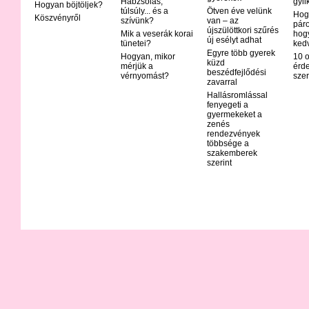
Habzsolás,
gyil
Hogyan böjtöljek?
túlsúly... és a
Ötven éve velünk
Hog
Köszvényről
szívünk?
van – az
páro
újszülöttkori szűrés
Mik a veserák korai
hog
új esélyt adhat
tünetei?
ked
Egyre több gyerek
Hogyan, mikor
10 o
küzd
mérjük a
érd
beszédfejlődési
vérnyomást?
szer
zavarral
Hallásromlással
fenyegeti a
gyermekeket a
zenés
rendezvények
többsége a
szakemberek
szerint