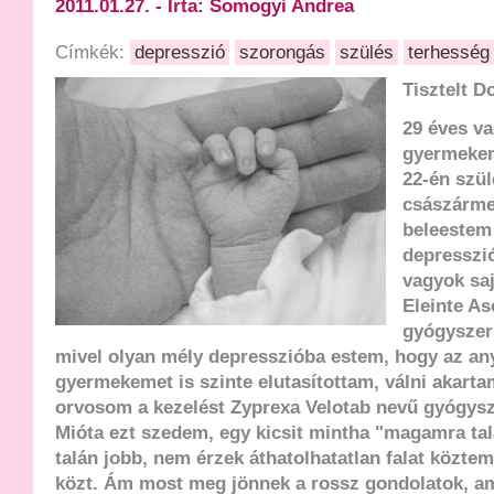
2011.01.27. - Írta: Somogyi Andrea
Címkék:
depresszió
szorongás
szülés
terhesség
Tisztelt D
29 éves va
gyermekem
22-én szül
császárme
beleestem 
depresszi
vagyok sa
Eleinte As
gyógyszerr
mivel olyan mély depresszióba estem, hogy az an
gyermekemet is szinte elutasítottam, válni akartam,
orvosom a kezelést Zyprexa Velotab nevű gyógysze
Mióta ezt szedem, egy kicsit mintha "magamra talá
talán jobb, nem érzek áthatolhatatlan falat közt
közt. Ám most meg jönnek a rossz gondolatok, a