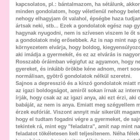
kapcsolatos, pl.: bántalmazom, ha sétálunk, akkor
minden gondolatom, hogy véletlenül nehogy belet
nehogy elhagyjam őt valahol, épségbe haza tudja
ártsak neki, stb... Ezek a gondolatok egész nap g
hagynak nyugodni, nem is szívesen viszem le őt s
a gondolatok még erősebbek. Az is nap mint nap 
környezetem elvárja, hogy boldog, kiegyensúlyozo
aki imádja a gyermekét, és ez az elvárás is nagyon
Rosszabb óráimban végigfut az agyamon, hogy ne
gyereket, és inkább örökbe kéne adnom, mert so
normálisan, gyötrő gondolatok nélkül szeretni.
Sajnos a depresszió és a kínzó gondolatok miatt 
az igazi boldogságot, amiről sokan írnak az intern
írják, hogy csak az az igazi anya, aki ezt érzi, aki 
babáját, az nem is anya. Emiatt meg szégyellem
érzek eufóriát. Viszont annyit már sikerült maga
hogy el tudtam fogadni végre a gyermeket, de sa
tekintek rá, mint egy "feladatra", amit nap mint 
feladatot tökéletesen kell teljesítenem. Néha félek