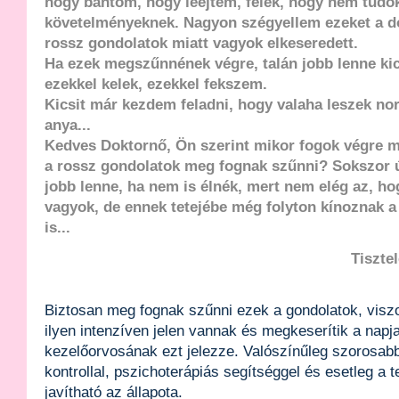
hogy bántom, hogy leejtem, félek, hogy nem tudok
követelményeknek. Nagyon szégyellem ezeket a do
rossz gondolatok miatt vagyok elkeseredett.
Ha ezek megszűnnének végre, talán jobb lenne kic
ezekkel kelek, ezekkel fekszem.
Kicsit már kezdem feladni, hogy valaha leszek no
anya...
Kedves Doktornő, Ön szerint mikor fogok végre 
a rossz gondolatok meg fognak szűnni? Sokszor 
jobb lenne, ha nem is élnék, mert nem elég az, h
vagyok, de ennek tetejébe még folyton kínoznak a
is...
Tiszte
Biztosan meg fognak szűnni ezek a gondolatok, viszo
ilyen intenzíven jelen vannak és megkeserítik a napja
kezelőorvosának ezt jelezze. Valószínűleg szorosabb 
kontrollal, pszichoterápiás segítséggel és esetleg a 
javítható az állapota.