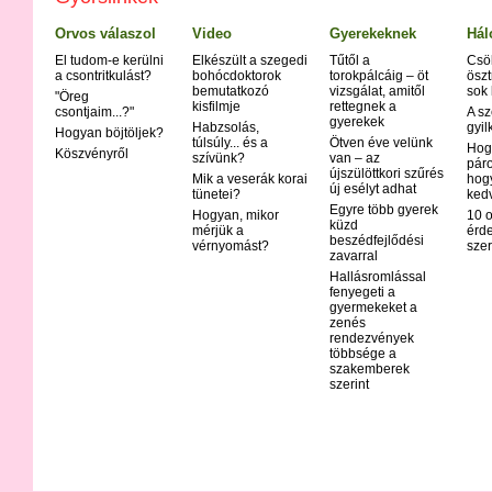
Orvos válaszol
Video
Gyerekeknek
Hál
El tudom-e kerülni
Elkészült a szegedi
Tűtől a
Csö
a csontritkulást?
bohócdoktorok
torokpálcáig – öt
öszt
bemutatkozó
vizsgálat, amitől
sok
"Öreg
kisfilmje
rettegnek a
csontjaim...?"
A sz
gyerekek
Habzsolás,
gyil
Hogyan böjtöljek?
túlsúly... és a
Ötven éve velünk
Hog
Köszvényről
szívünk?
van – az
páro
újszülöttkori szűrés
Mik a veserák korai
hog
új esélyt adhat
tünetei?
ked
Egyre több gyerek
Hogyan, mikor
10 o
küzd
mérjük a
érd
beszédfejlődési
vérnyomást?
szer
zavarral
Hallásromlással
fenyegeti a
gyermekeket a
zenés
rendezvények
többsége a
szakemberek
szerint