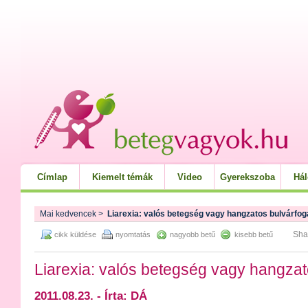
Címlap
Kiemelt témák
Video
Gyerekszoba
Há
Mai kedvencek
>
Liarexia: valós betegség vagy hangzatos bulvárfo
Sha
cikk küldése
nyomtatás
nagyobb betű
kisebb betű
Liarexia: valós betegség vagy hangza
2011.08.23. - Írta: DÁ