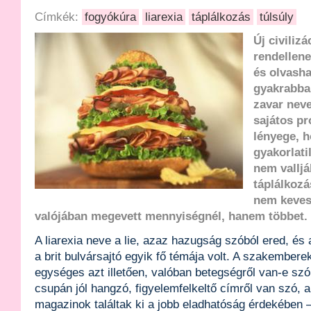
Címkék:
fogyókúra
liarexia
táplálkozás
túlsúly
Új civilizá
rendellene
és olvash
gyakrabba
zavar neve
sajátos pr
lényege, h
gyakorlati
nem valljá
táplálkozá
nem keves
valójában megevett mennyiségnél, hanem többet.
A liarexia neve a lie, azaz hazugság szóból ered, és
a brit bulvársajtó egyik fő témája volt. A szakembere
egységes azt illetően, valóban betegségről van-e szó
csupán jól hangzó, figyelemfelkeltő címről van szó, 
magazinok találtak ki a jobb eladhatóság érdekében