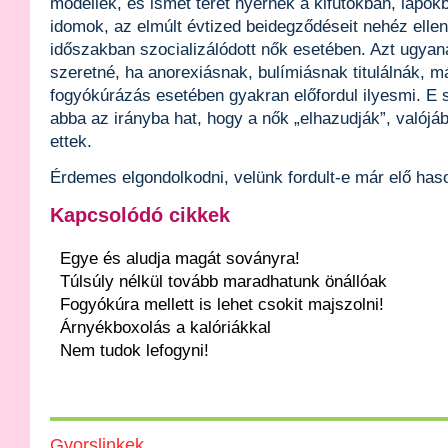
modellek, és ismét teret nyernek a kifutókban, lapo
idomok, az elmúlt évtized beidegződéseit nehéz elle
időszakban szocializálódott nők esetében. Azt ugya
szeretné, ha anorexiásnak, bulímiásnak titulálnák, má
fogyókúrázás esetében gyakran előfordul ilyesmi. E
abba az irányba hat, hogy a nők „elhazudják”, valójá
ettek.
Érdemes elgondolkodni, velünk fordult-e már elő ha
Kapcsolódó cikkek
Egye és aludja magát soványra!
Túlsúly nélkül tovább maradhatunk önállóak
Fogyókúra mellett is lehet csokit majszolni!
Árnyékboxolás a kalóriákkal
Nem tudok lefogyni!
Gyorslinkek