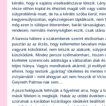
kérdés, hogy e sajátos viselkedészavar létezik. Lén
része otthon koplal és éhezteti magát vélt vagy valós
súlyproblémái miatt, de ha a kérdés szóba kerül, mi
kiegyensúlyozottan, egészségesen táplálkozik, nem f
még ezen is túllépve étteremben, baráti társaságba
rendesen, normális mennyiségben eszik, csak utána 
A liarexia háttere a szakemberek szerint elsősorban
pusztán az az érzés, hogy kellemetlen bevallani más
vagyunk külsőnkkel, nem tetszik az alakunk, súlypr
küszködünk. Mindez persze szélmalomharc, hiszen c
kivételek szerencsés adottsága a változatlan alak é
teljes hiánya. Vagyis mondhatunk akármit, jó eséllye
elhinni, hogy testünk „gyárilag” tökéletes és mentes
zsírpárnától – mint ahogyan azt nem hisszük el Vic
Gwyneth Paltrow-nak sem…
A pszichológusok felhívják a figyelmet arra, hogy a l
másik félelem is megbújik. Habár az utóbbi években 
szorulnak a korábban kizárólagos ideálként beállítot