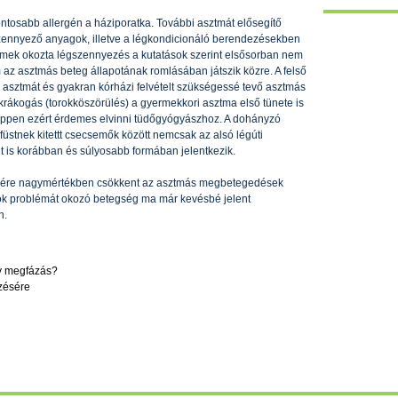
ntosabb allergén a háziporatka. További asztmát elősegítő
gszennyező anyagok, illetve a légkondicionáló berendezésekben
emek okozta légszennyezés a kutatások szerint elsősorban nem
 az asztmás beteg állapotának romlásában játszik közre. A felső
ő asztmát és gyakran kórházi felvételt szükségessé tevő asztmás
krákogás (torokköszörülés) a gyermekkori asztma első tünete is
éppen ezért érdemes elvinni tüdőgyógyászhoz. A dohányzó
stnek kitettt csecsemők között nemcsak az alsó légúti
 is korábban és súlyosabb formában jelentkezik.
ncsére nagymértékben csökkent az asztmás megbetegedések
ok problémát okozó betegség ma már kevésbé jelent
n.
gy megfázás?
zésére