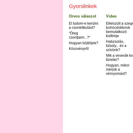
Gyorslinkek
Orvos válaszol
Video
El tudom-e kerülni
Elkészült a szeg
a csontritkulást?
bohócdoktorok
bemutatkozó
"Öreg
kisfilmje
csontjaim...?"
Habzsolás,
Hogyan böjtöljek?
túlsúly... és a
Köszvényről
szívünk?
Mik a veserák ko
tünetei?
Hogyan, mikor
mérjük a
vérnyomást?