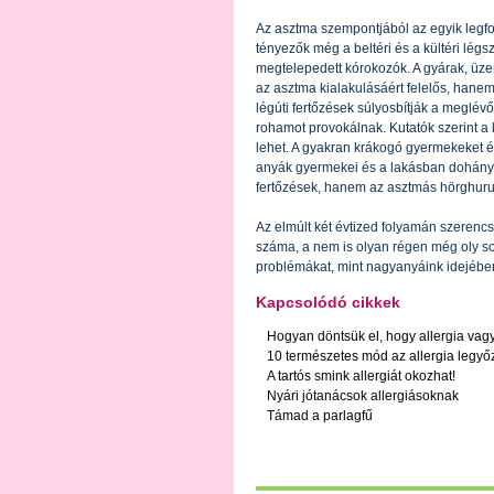
Az asztma szempontjából az egyik legfo
tényezők még a beltéri és a kültéri lé
megtelepedett kórokozók. A gyárak, üz
az asztma kialakulásáért felelős, hanem
légúti fertőzések súlyosbítják a meglév
rohamot provokálnak. Kutatók szerint a 
lehet. A gyakran krákogó gyermekeket 
anyák gyermekei és a lakásban dohányfü
fertőzések, hanem az asztmás hörghurut
Az elmúlt két évtized folyamán szere
száma, a nem is olyan régen még oly s
problémákat, mint nagyanyáink idejébe
Kapcsolódó cikkek
Hogyan döntsük el, hogy allergia va
10 természetes mód az allergia legyő
A tartós smink allergiát okozhat!
Nyári jótanácsok allergiásoknak
Támad a parlagfű