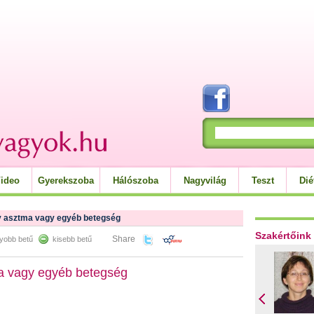
ideo
Gyerekszoba
Hálószoba
Nagyvilág
Teszt
Dié
 asztma vagy egyéb betegség
Szakértőink
Share
yobb betű
kisebb betű
a vagy egyéb betegség