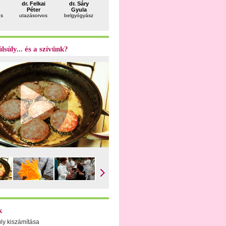
dr. Felkai
dr. Sáry
dr. Káposzta
dr. Bálint
dr. Süli
Péter
Gyula
Zoltán
Géza
Ágota
us
utazásorvos
belgyógyász
neurológus
reumatológus
pszichiáter
pszichotera
gyermekter
lsúly... és a szívünk?
k
úly kiszámítása