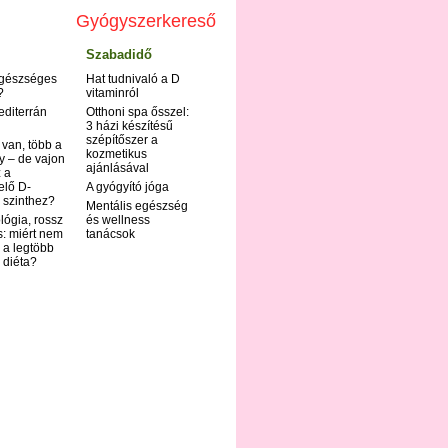
Gyógyszerkereső
Szabadidő
egészséges
Hat tudnivaló a D
?
vitaminról
editerrán
Otthoni spa ősszel:
3 házi készítésű
szépítőszer a
 van, több a
kozmetikus
y – de vajon
ajánlásával
 a
elő D-
A gyógyító jóga
 szinthez?
Mentális egészség
ológia, rossz
és wellness
s: miért nem
tanácsok
 a legtöbb
i diéta?