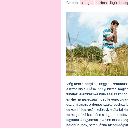
Címkék:
allergia
asztma
légúti bete
Még nem bizonyított, hogy a szénanátha
asztma kialakulása. Annyi biztos, hogy
tünetei: jelentkezik-e nála száraz köhö
enyhe nehézlégzés hideg levegő, cigaret
észlel magán, érdemes szakorvoshoz ford
egyszerű légzésfunkciós vizsgálattal k
és megelőző kezelése a legjobb módsz
ugyanakkor gyakran tévesen más beteg
hörghurutnak, netán lázmentes tüdőgyu