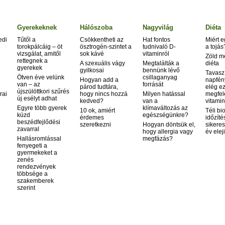
Gyerekeknek
Hálószoba
Nagyvilág
Diéta
edi
Tűtől a
Csökkentheti az
Hat fontos
Miért 
torokpálcáig – öt
ösztrogén-szintet a
tudnivaló D-
a tojás
vizsgálat, amitől
sok kávé
vitaminról
Zöld m
rettegnek a
A szexuális vágy
Megtalálták a
diéta
gyerekek
gyilkosai
bennünk lévő
Tavasz
Ötven éve velünk
csillaganyag
Hogyan add a
napfén
van – az
forrását
párod tudtára,
elég ez
újszülöttkori szűrés
rai
hogy nincs hozzá
Milyen hatással
megfel
új esélyt adhat
kedved?
van a
vitamin
Egyre több gyerek
klímaváltozás az
10 ok, amiért
Téli bi
küzd
egészségünkre?
érdemes
időzíté
beszédfejlődési
szeretkezni
Hogyan döntsük el,
sikeres
zavarral
hogy allergia vagy
év elej
Hallásromlással
megfázás?
fenyegeti a
gyermekeket a
zenés
rendezvények
többsége a
szakemberek
szerint