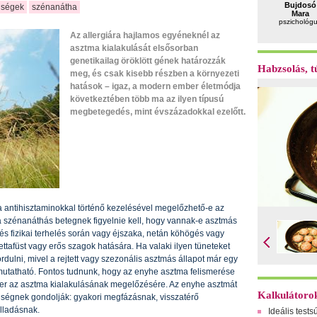
Bujdosó
gségek
szénanátha
Mara
pszichológ
Az allergiára hajlamos egyéneknél az
asztma kialakulását elsősorban
genetikailag öröklött gének határozzák
Habzsolás, tú
meg, és csak kisebb részben a környezeti
hatások – igaz, a modern ember életmódja
következtében több ma az ilyen típusú
megbetegedés, mint évszázadokkal ezelőtt.
 antihisztaminokkal történő kezelésével megelőzhető-e az
 a szénanáthás betegnek figyelnie kell, hogy vannak-e asztmás
gés fizikai terhelés során vagy éjszaka, netán köhögés vagy
tafüst vagy erős szagok hatására. Ha valaki ilyen tüneteket
ulni, mivel a rejtett vagy szezonális asztmás állapot már egy
imutatható. Fontos tudnunk, hogy az enyhe asztma felismerése
er az asztma kialakulásának megelőzésére. Az enyhe asztmát
Kalkulátoro
ségnek gondolják: gyakori megfázásnak, visszatérő
lladásnak.
Ideális tests