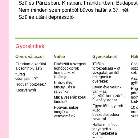
Szülés Párizsban, Kínában, Frankfurtban, Budapes
Nem minden szempontból bűvös határ a 37. hét
Szülés utáni depresszió
Gyorslinkek
Orvos válaszol
Video
Gyerekeknek
Hál
El tudom-e kerülni
Elkészült a szegedi
Tűtől a
Csö
a csontritkulást?
bohócdoktorok
torokpálcáig – öt
öszt
bemutatkozó
vizsgálat, amitől
sok
"Öreg
kisfilmje
rettegnek a
csontjaim...?"
A sz
gyerekek
Habzsolás,
gyil
Hogyan böjtöljek?
túlsúly... és a
Ötven éve velünk
Hog
Köszvényről
szívünk?
van – az
páro
újszülöttkori szűrés
Mik a veserák korai
hog
új esélyt adhat
tünetei?
ked
Egyre több gyerek
Hogyan, mikor
10 o
küzd
mérjük a
érd
beszédfejlődési
vérnyomást?
szer
zavarral
Hallásromlással
fenyegeti a
gyermekeket a
zenés