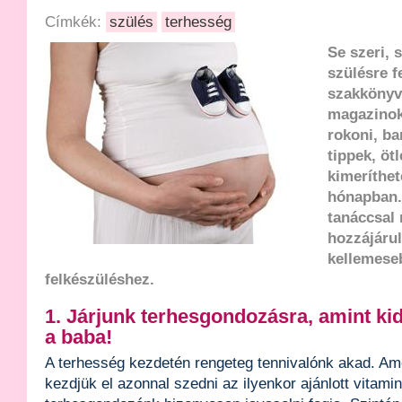
Címkék:
szülés
terhesség
Se szeri, 
szülésre f
szakkönyv
magazinok
rokoni, ba
tippek, ötl
kimeríthet
hónapban.
tanáccsal 
hozzájáru
kellemese
felkészüléshez.
1. Járjunk terhesgondozásra, amint kid
a baba!
A terhesség kezdetén rengeteg tennivalónk akad. A
kezdjük el azonnal szedni az ilyenkor ajánlott vitamin