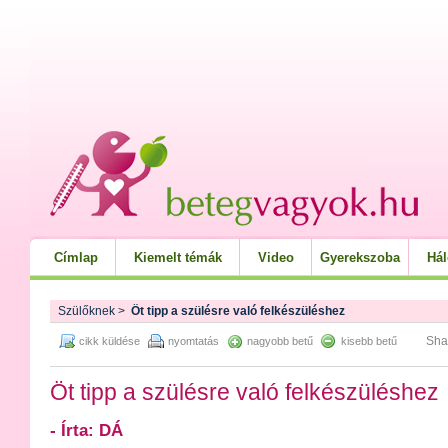
Címlap
Kiemelt témák
Video
Gyerekszoba
Há
Szülőknek
>
Öt tipp a szülésre való felkészüléshez
Sha
cikk küldése
nyomtatás
nagyobb betű
kisebb betű
Öt tipp a szülésre való felkészüléshez
- Írta: DÁ