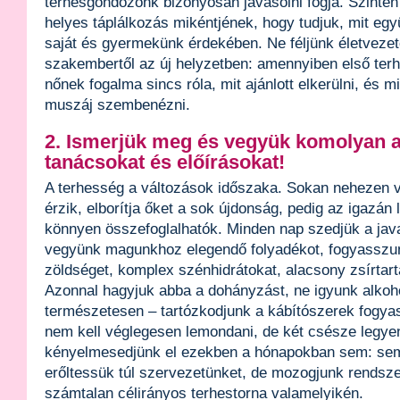
terhesgondozónk bizonyosan javasolni fogja. Szinté
helyes táplálkozás mikéntjének, hogy tudjuk, mit eg
saját és gyermekünk érdekében. Ne féljünk életvezet
szakembertől az új helyzetben: amennyiben első ter
nőnek fogalma sincs róla, mit ajánlott elkerülni, és 
muszáj szembenézni.
2. Ismerjük meg és vegyük komolyan a
tanácsokat és előírásokat!
A terhesség a változások időszaka. Sokan nehezen v
érzik, elborítja őket a sok újdonság, pedig az igazán
könnyen összefoglalhatók. Minden nap szedjük a java
vegyünk magunkhoz elegendő folyadékot, fogyasszu
zöldséget, komplex szénhidrátokat, alacsony zsírtart
Azonnal hagyjuk abba a dohányzást, ne igyunk alkoho
természetesen – tartózkodjunk a kábítószerek fogyasz
nem kell véglegesen lemondani, de két csésze legy
kényelmesedjünk el ezekben a hónapokban sem: se
erőltessük túl szervezetünket, de mozogjunk rendsze
számtalan célirányos terhestorna valamelyikén.