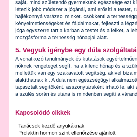
saját, mind születendő gyermekünk egészsége ezt kí
létezik jobb módszer a jógánál, ami erősíti a testet, 
hajlékonnyá varázsol minket, csökkenti a terhességge
kényelmetlenségeket és fájdalmakat, fejleszti a légzé
jóga egyszerre tartja karban a testet és a lelket, a 
mozgásforma a terhesség hónapjai alatt.
5. Vegyük igénybe egy dúla szolgáltatá
A vonatkozó tanulmányok és kutatások egyértelműen 
nőknek rengeteget segít, ha a kilenc hónap és a szül
mellettük van egy szakavatott segítség, akivel bizal
alakíthatnak ki. A dúla nem egészségügyi alkalmazot
tapasztalt segítőként, asszonytársként írható le, aki a
a szülés során és utána is mindenben segíti a várand
Kapcsolódó cikkek
Tanácsok kezdő anyukáknak
Prolaktin hormon szint ellenőrzése ajánlott