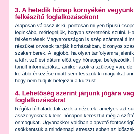
3. A hetedik hónap környékén vegyünk 
felkészítő foglalkozásokon!
Alaposan válasszuk ki, pontosan milyen típusú csopor
leginkább, mérlegeljük, hogyan szeretnénk szülni. H
felkészítések Magyarországon is szép számmal álln
részüket orvosok tartják kórházakban, bizonyos száza
szakemberek. A legjobb, ha olyan tanfolyamra jelent
a kiírt szülési dátum előtt egy hónappal befejeződik. Í
tanult információkat, amikor azokra szükség van, de
korábbi érkezése miatt sem tesszük ki magunkat an
hogy nem tudjuk befejezni a kurzust.
4. Lehetőség szerint járjunk jógára va
foglalkozásokra!
Régóta túlhaladottak azok a nézetek, amelyek azt sug
asszonyoknak kilenc hónapon keresztül még a széltől
önmagukat. Ugyanakkor valóban alapvető fontosságú
csökkentsük a mindennapi stresszt ebben az idősza