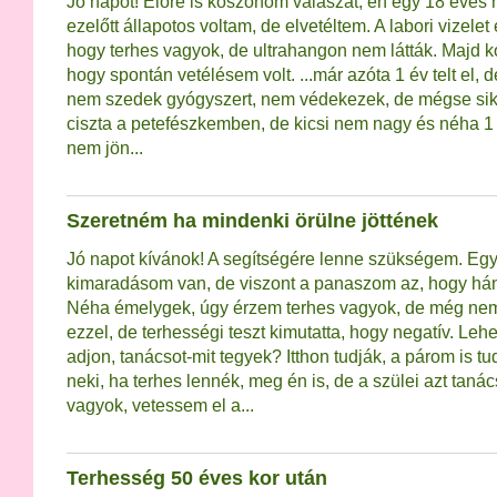
Jó napot! Előre is köszönöm válaszát, én egy 18 éves
ezelőtt állapotos voltam, de elvetéltem. A labori vizelet 
hogy terhes vagyok, de ultrahangon nem látták. Majd 
hogy spontán vetélésem volt. ...már azóta 1 év telt el,
nem szedek gyógyszert, nem védekezek, de mégse sike
ciszta a petefészkemben, de kicsi nem nagy és néha 1
nem jön...
Szeretném ha mindenki örülne jöttének
Jó napot kívánok! A segítségére lenne szükségem. Eg
kimaradásom van, de viszont a panaszom az, hogy hán
Néha émelygek, úgy érzem terhes vagyok, de még nem
ezzel, de terhességi teszt kimutatta, hogy negatív. Leh
adjon, tanácsot-mit tegyek? Itthon tudják, a párom is t
neki, ha terhes lennék, meg én is, de a szülei azt taná
vagyok, vetessem el a...
Terhesség 50 éves kor után