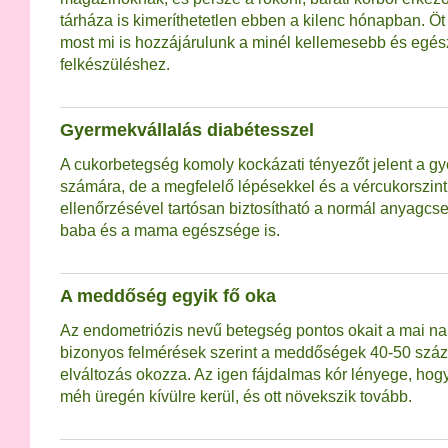
tárháza is kimeríthetetlen ebben a kilenc hónapban. Ö
most mi is hozzájárulunk a minél kellemesebb és egé
felkészüléshez.
Gyermekvállalás diabétesszel
A cukorbetegség komoly kockázati tényezőt jelent a g
számára, de a megfelelő lépésekkel és a vércukorszint
ellenőrzésével tartósan biztosítható a normál anyagcse
baba és a mama egészsége is.
A meddőség egyik fő oka
Az endometriózis nevű betegség pontos okait a mai na
bizonyos felmérések szerint a meddőségek 40-50 száz
elváltozás okozza. Az igen fájdalmas kór lényege, ho
méh üregén kívülre kerül, és ott növekszik tovább.