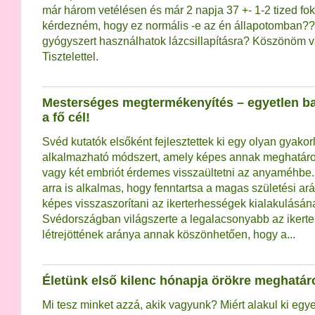
már három vetélésen és már 2 napja 37 +- 1-2 tized fo
kérdezném, hogy ez normális -e az én állapotomban?
gyógyszert használhatok lázcsillapításra? Köszönöm v
Tisztelettel.
Mesterséges megtermékenyítés – egyetlen 
a fő cél!
Svéd kutatók elsőként fejlesztettek ki egy olyan gyakor
alkalmazható módszert, amely képes annak meghatáro
vagy két embriót érdemes visszaültetni az anyaméhbe.
arra is alkalmas, hogy fenntartsa a magas születési ar
képes visszaszorítani az ikerterhességek kialakulásán
Svédországban világszerte a legalacsonyabb az ikert
létrejöttének aránya annak köszönhetően, hogy a...
Életünk első kilenc hónapja örökre meghatá
Mi tesz minket azzá, akik vagyunk? Miért alakul ki eg