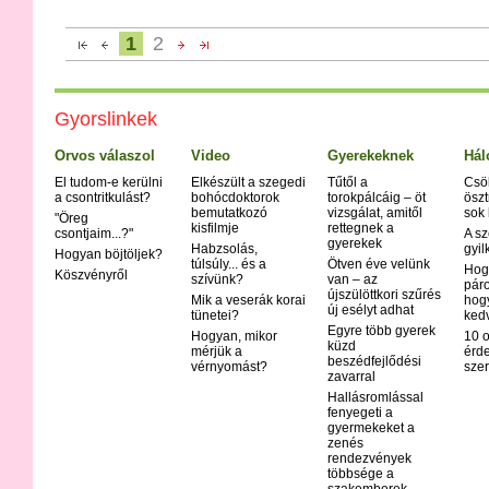
1
2
Gyorslinkek
Orvos válaszol
Video
Gyerekeknek
Hál
El tudom-e kerülni
Elkészült a szegedi
Tűtől a
Csö
a csontritkulást?
bohócdoktorok
torokpálcáig – öt
öszt
bemutatkozó
vizsgálat, amitől
sok
"Öreg
kisfilmje
rettegnek a
csontjaim...?"
A sz
gyerekek
Habzsolás,
gyil
Hogyan böjtöljek?
túlsúly... és a
Ötven éve velünk
Hog
Köszvényről
szívünk?
van – az
páro
újszülöttkori szűrés
Mik a veserák korai
hog
új esélyt adhat
tünetei?
ked
Egyre több gyerek
Hogyan, mikor
10 o
küzd
mérjük a
érd
beszédfejlődési
vérnyomást?
szer
zavarral
Hallásromlással
fenyegeti a
gyermekeket a
zenés
rendezvények
többsége a
szakemberek