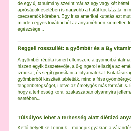
de egy új tanulmány szerint már az egy vagy két hétte
apróságok esetében is nagyobb a halál kockázata, mint
csecsemők körében. Egy friss amerikai kutatás azt mut
minden egyes további hét az anyaméhben kiemelten f
egészsége...
Reggeli rosszullét: a gyömbér és a B
vitami
6
A gyömbér régóta ismert ellenszere a gyomorbántalma
hiszen egyik összetevője, a 6-gingerol ellazítja az em
izmokat, és segít gyorsítani a folyamatokat. Kutatások 
gyömbérből készített tabletták, mind a friss gyömbérgyö
tengeribetegséget, illetve az émelygés más formáit is.
hogy a terhesség korai szakaszában olyannyira jellemz
esetében...
Túlsúlyos lehet a terhesség alatt diétázó an
Kettő helyett kell enniük – mondjuk gyakran a várandós 