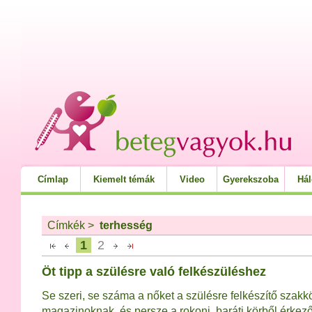
Címlap
Kiemelt témák
Video
Gyerekszoba
Há
Címkék
>
terhesség
1
2
Öt tipp a szülésre való felkészüléshez
Se szeri, se száma a nőket a szülésre felkészítő szak
magazinoknak, és persze a rokoni, baráti körből érkező 