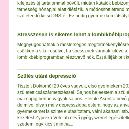
kifejezés új tartalommal bővült, miután kutatók bebizon
terhesség hónapjai alatt diétázik, a módosított étrend 
születendő kicsi DNS-ét. Ez pedig gyermekkori túlsúly
Stresszesen is sikeres lehet a lombikbébipr
Megnyugodhatnak a mesterséges megtermékenyítésre
csökken a siker esélye, ha stressznek vannak kitéve a
lombikbébiprogramban résztvevő nők. Ezt állítják brit k
Szülés utáni depresszió
Tisztelt Doktornő! 29 éves vagyok, első gyermekem 2
született császármetszéssel. Sajnos beleestem a szülé
mai napig benne vagyok sajnos. Eleinte Asentra nevű 
de mivel olyan mély depresszióba estem, hogy az any
gyermekemet is szinte elutasítottam, válni akartam, stb.
kezelést Zyprexa Velotab nevű gyógyszerrel egészítette
szedem, egy kicsit mintha...