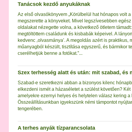
Tanácsok kezdő anyukáknak
Az első olvasókönyvem „Körülbelül hat hónapos volt a
megszerette a könyveket. Mivel legszívesebben egész
oldalakat nézegette volna, a következő ötletem támadt
megtöltöttem családunk és kisbabák képeivel. A lányo
kedvenc ‚olvasmánya’. A megoldás azért is praktikus, 
műanyagból készült, tisztítása egyszerű, és bármikor te
cserélhetjük benne a fotókat.”...
Szex terhesség alatt és után: mit szabad, és
Szabad-e szeretkezni abban a bizonyos kilenc hónapba
elkezdeni ismét a házaséletet a szülést követően? Két
amelyekre ezernyi helyes és helytelen válasz kering a
Összeállításunkban igyekszünk némi támpontot nyújtan
tengerében.
A terhes anyák tízparancsolata