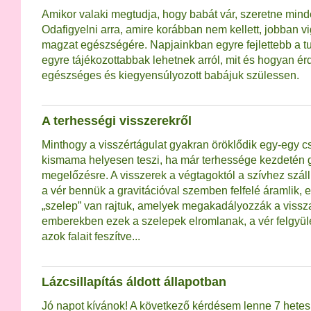
Amikor valaki megtudja, hogy babát vár, szeretne mind
Odafigyelni arra, amire korábban nem kellett, jobban vi
magzat egészségére. Napjainkban egyre fejlettebb a tu
egyre tájékozottabbak lehetnek arról, mit és hogyan é
egészséges és kiegyensúlyozott babájuk szülessen.
A terhességi visszerekről
Minthogy a visszértágulat gyakran öröklődik egy-egy cs
kismama helyesen teszi, ha már terhessége kezdetén 
megelőzésre. A visszerek a végtagoktól a szívhez szállí
a vér bennük a gravitációval szemben felfelé áramlik, eg
„szelep” van rajtuk, amelyek megakadályozzák a vissz
emberekben ezek a szelepek elromlanak, a vér felgyül
azok falait feszítve...
Lázcsillapítás áldott állapotban
Jó napot kívánok! A következő kérdésem lenne 7 hetes 