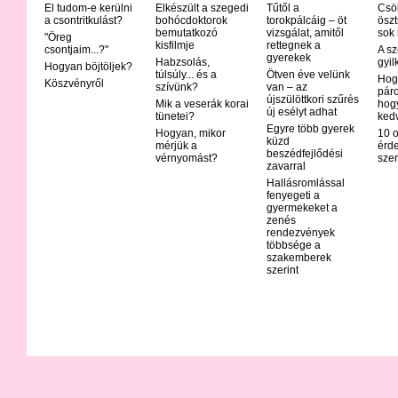
El tudom-e kerülni
Elkészült a szegedi
Tűtől a
Csö
a csontritkulást?
bohócdoktorok
torokpálcáig – öt
öszt
bemutatkozó
vizsgálat, amitől
sok
"Öreg
kisfilmje
rettegnek a
csontjaim...?"
A sz
gyerekek
Habzsolás,
gyil
Hogyan böjtöljek?
túlsúly... és a
Ötven éve velünk
Hog
Köszvényről
szívünk?
van – az
páro
újszülöttkori szűrés
Mik a veserák korai
hog
új esélyt adhat
tünetei?
ked
Egyre több gyerek
Hogyan, mikor
10 o
küzd
mérjük a
érd
beszédfejlődési
vérnyomást?
szer
zavarral
Hallásromlással
fenyegeti a
gyermekeket a
zenés
rendezvények
többsége a
szakemberek
szerint