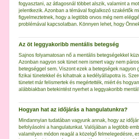
fogyasztani, az átlagosnál többet alszik, valamint a mo
jelentkezik. Azonban a témával foglalkozó szakértők m
figyelmeztetnek, hogy a legtöbb orvos még nem eléggé 
problémával kapcsolatban. Könnyen lehet, hogy Önnek
Az öt leggyakoribb mentális betegség
Sajnos folyamatosan nő a mentális betegségekkel kü
Azonban nagyon sok tünet nem ismert vagy nem páros
betegséggel sem. Viszont ezek a betegségek nagyon g
fizikai tünetekkel és kihatnak a kedélyállapotra is. S
tünetet már felismertek és megértették, miért és hogyan
alábbiakban betekintést nyerhet a leggyakoribb mentá
Hogyan hat az időjárás a hangulatunkra?
Mindannyian tudatában vagyunk annak, hogy az időjár
befolyásolni a hangulatunkat. Valójában a legtöbb em
valamilyen módon reagál a közelgő felmelegedésre, es