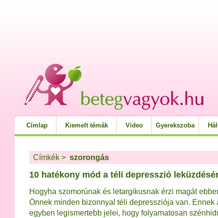
Címlap
Kiemelt témák
Video
Gyerekszoba
Há
Címkék
>
szorongás
10 hatékony mód a téli depresszió leküzdésé
Hogyha szomorúnak és letargikusnak érzi magát ebbe
Önnek minden bizonnyal téli depressziója van. Ennek 
egyben legismertebb jelei, hogy folyamatosan szénhidr