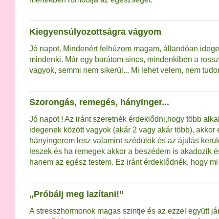
Kiegyensúlyozottságra vágyom
Jó napot. Mindenért felhúzom magam, állandóan idege
mindenki. Már egy barátom sincs, mindenkiben a ross
vagyok, semmi nem sikerül... Mi lehet velem, nem tudo
Szorongás, remegés, hányinger...
Jó napot ! Az iránt szeretnék érdeklődni,hogy több alk
idegenek között vagyok (akár 2 vagy akár több), akkor
hányingerem lesz valamint szédülök és az ájulás kerü
leszek és ha remegek akkor a beszédem is akadozik 
hanem az egész testem. Ez iránt érdeklődnék, hogy mi 
„Próbálj meg lazítani!”
A stresszhormonok magas szintje és az ezzel együtt járó