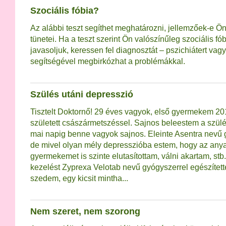
Szociális fóbia?
Az alábbi teszt segíthet meghatározni, jellemzőek-e Önr
tünetei. Ha a teszt szerint Ön valószínűleg szociális fó
javasoljuk, keressen fel diagnosztát – pszichiátert vag
segítségével megbirkózhat a problémákkal.
Szülés utáni depresszió
Tisztelt Doktornő! 29 éves vagyok, első gyermekem 2
született császármetszéssel. Sajnos beleestem a szülé
mai napig benne vagyok sajnos. Eleinte Asentra nevű 
de mivel olyan mély depresszióba estem, hogy az any
gyermekemet is szinte elutasítottam, válni akartam, stb.
kezelést Zyprexa Velotab nevű gyógyszerrel egészítette
szedem, egy kicsit mintha...
Nem szeret, nem szorong