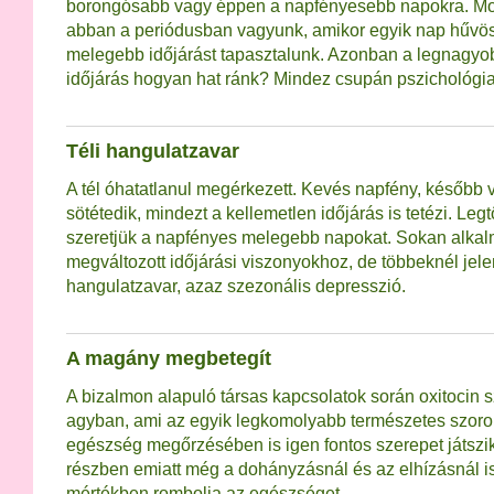
borongósabb vagy éppen a napfényesebb napokra. Mo
abban a periódusban vagyunk, amikor egyik nap hűvö
melegebb időjárást tapasztalunk. Azonban a legnagyo
időjárás hogyan hat ránk? Mindez csupán pszichológia.
Téli hangulatzavar
A tél óhatatlanul megérkezett. Kevés napfény, később
sötétedik, mindezt a kellemetlen időjárás is tetézi. Le
szeretjük a napfényes melegebb napokat. Sokan alkal
megváltozott időjárási viszonyokhoz, de többeknél jele
hangulatzavar, azaz szezonális depresszió.
A magány megbetegít
A bizalmon alapuló társas kapcsolatok során oxitocin s
agyban, ami az egyik legkomolyabb természetes szoron
egészség megőrzésében is igen fontos szerepet játszik. 
részben emiatt még a dohányzásnál és az elhízásnál i
mértékben rombolja az egészséget.