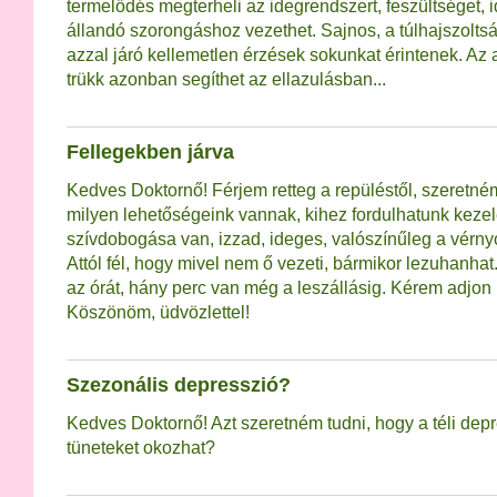
termelődés megterheli az idegrendszert, feszültséget, 
állandó szorongáshoz vezethet. Sajnos, a túlhajszolts
azzal járó kellemetlen érzések sokunkat érintenek. Az
trükk azonban segíthet az ellazulásban...
Fellegekben járva
Kedves Doktornő! Férjem retteg a repüléstől, szeretn
milyen lehetőségeink vannak, kihez fordulhatunk kez
szívdobogása van, izzad, ideges, valószínűleg a vérny
Attól fél, hogy mivel nem ő vezeti, bármikor lezuhanhat
az órát, hány perc van még a leszállásig. Kérem adjon
Köszönöm, üdvözlettel!
Szezonális depresszió?
Kedves Doktornő! Azt szeretném tudni, hogy a téli dep
tüneteket okozhat?