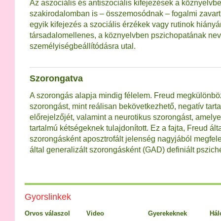
Az aszociális és antiszociális kifejezések a köznyelvb
szakirodalomban is – összemosódnak – fogalmi zavart
egyik kifejezés a szociális érzékek vagy rutinok hiányá
társadalomellenes, a köznyelvben pszichopatának nev
személyiségbeállítódásra utal.
Szorongatva
A szorongás alapja mindig félelem. Freud megkülönböz
szorongást, mint reálisan bekövetkezhető, negatív ta
előrejelzőjét, valamint a neurotikus szorongást, amelyet
tartalmú kétségeknek tulajdonított. Ez a fajta, Freud ált
szorongásként aposztrofált jelenség nagyjából megfele
által generalizált szorongásként (GAD) definiált pszic
Gyorslinkek
Orvos válaszol
Video
Gyerekeknek
Hál