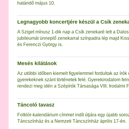
határidő május 10.
Legnagyobb koncertjére készül a Csík zenek
A Sziget mínusz 1-dik nap a Csík zenekaré lett a Dal
jubileumát ünneplő zenekarral színpadra lép majd Kiss
és Ferenczi György is.
Mesés kilátások
Az utóbbi időben kiemelt figyelemmel fordultak az írók
gyerekeknek szánt történetek felé. Gyerekirodalom fe
rendezi meg idén a Szépírók Társasága VIII. Irodalmi Fe
Táncoló tavasz
Folklór-kalendárium címmel indít útjára egy újabb sor
Táncszínház és a Nemzeti Táncszínház április 17-én.