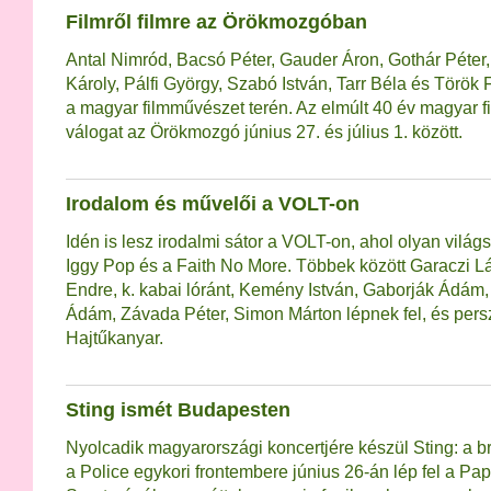
Filmről filmre az Örökmozgóban
Antal Nimród, Bacsó Péter, Gauder Áron, Gothár Péter
Károly, Pálfi György, Szabó István, Tarr Béla és Török
a magyar filmművészet terén. Az elmúlt 40 év magyar f
válogat az Örökmozgó június 27. és július 1. között.
Irodalom és művelői a VOLT-on
Idén is lesz irodalmi sátor a VOLT-on, ahol olyan világs
Iggy Pop és a Faith No More. Többek között Garaczi Lá
Endre, k. kabai lóránt, Kemény István, Gaborják Ádám,
Ádám, Závada Péter, Simon Márton lépnek fel, és persz
Hajtűkanyar.
Sting ismét Budapesten
Nyolcadik magyarországi koncertjére készül Sting: a br
a Police egykori frontembere június 26-án lép fel a P