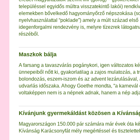
településsel egyidős múltra visszatekintő lakói) rendkí
elemekben bővelkedő hagyományőrző népszokása (s
nyelvhasználattal “poklade”) amely a múlt század els
idegenforgalmi rendezvény is, melyre tízezrek látogatn
részéből.
Maszkok bálja
A farsang a tavaszvárás pogánykori, igen változatos k
ünnepeiből nőtt ki, gyakorlatilag a zajos mulatozás, a t
bolondozás, eszem-iszom és az advent lezárulásával, 
udvarlás időszaka. Ahogy Goethe mondta, “a karnevál
voltaképpen nem is a népnek adnak, hanem a nép ad
Kívánjunk gyermekáldást közösen a Kívánsá
Magyarországon 150.000 pár számára már évek óta ké
Kívánság Karácsonyfát mély megértéssel és tisztelettel