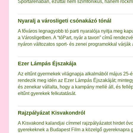
Sportarénában, ezúttal nem szimfonikus, hanem rockm
Nyaralj a városligeti csónakázó tónál
A főváros legnagyobb tó parti nyaralója nyitja meg kap
a Városligetben. A “tóPart, nyár a tavon” című rendezv
nyáron változatos sport- és zenei programokkal várják 
Ezer Lámpás Éjszakája
Az eltűnt gyermekek világnapja alkalmából május 25-é
rendezik meg idén az Ezer Lámpás Éjszakáját; minteg
és zenekar vállalta, hogy a kampány mellé áll, és fell
eltűnt gyerekek felkutatását.
Rajzpályázat Kisvakondról
A Kisvakond kalandjai címmel rajzpályázatot hirdet óv
gyerekeknek a Budapest Film a közelgő gyereknapra 