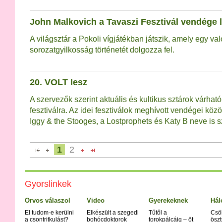
John Malkovich a Tavaszi Fesztivál vendége 
A világsztár a Pokoli vígjátékban játszik, amely egy v
sorozatgyilkosság történetét dolgozza fel.
20. VOLT lesz
A szervezők szerint aktuális és kultikus sztárok várható
fesztiválra. Az idei fesztiválok meghívott vendégei közö
Iggy & the Stooges, a Lostprophets és Katy B neve is s
1
2
Gyorslinkek
Orvos válaszol
Video
Gyerekeknek
Hál
El tudom-e kerülni
Elkészült a szegedi
Tűtől a
Csö
a csontritkulást?
bohócdoktorok
torokpálcáig – öt
öszt