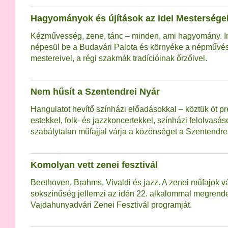
Hagyományok és újítások az idei Mesterség
Kézművesség, zene, tánc – minden, ami hagyomány. 
népesül be a Budavári Palota és környéke a népművés
mestereivel, a régi szakmák tradícióinak őrzőivel.
Nem hűsít a Szentendrei Nyár
Hangulatot hevítő színházi előadásokkal – köztük öt pr
estekkel, folk- és jazzkoncertekkel, színházi felolvas
szabálytalan műfajjal várja a közönséget a Szentendre
Komolyan vett zenei fesztivál
Beethoven, Brahms, Vivaldi és jazz. A zenei műfajok v
sokszínűség jellemzi az idén 22. alkalommal megren
Vajdahunyadvári Zenei Fesztivál programját.