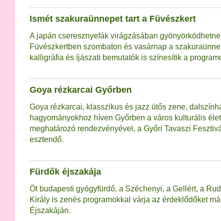
Ismét szakuraünnepet tart a Füvészkert
A japán cseresznyefák virágzásában gyönyörködhetne
Füvészkertben szombaton és vasárnap a szakuraünne
kalligráfia és íjászati bemutatók is színesítik a program
Goya rézkarcai Győrben
Goya rézkarcai, klasszikus és jazz ütős zene, dalszính
hagyományokhoz híven Győrben a város kulturális éle
meghatározó rendezvényével, a Győri Tavaszi Fesztivál
esztendő.
Fürdők éjszakája
Öt budapesti gyógyfürdő, a Széchenyi, a Gellért, a Ru
Király is zenés programokkal várja az érdeklődőket má
Éjszakáján.