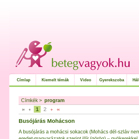
Címlap
Kiemelt témák
Video
Gyerekszoba
Há
Címkék
>
program
1
2
Busójárás Mohácson
A busójárás a mohácsi sokacok (Mohács dél-szláv nem
eredet-magyarázatok szerint illír (görög) – gyökerekkel