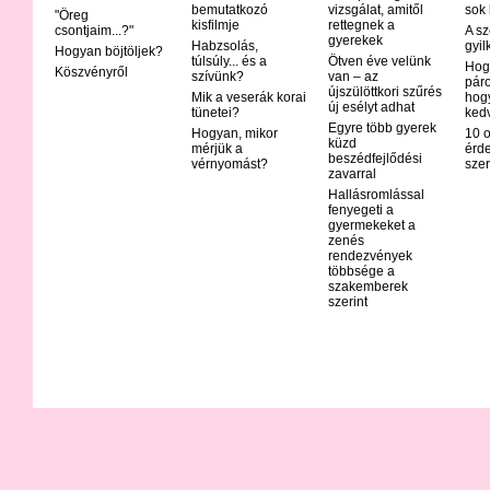
bemutatkozó
vizsgálat, amitől
sok
"Öreg
kisfilmje
rettegnek a
csontjaim...?"
A sz
gyerekek
Habzsolás,
gyil
Hogyan böjtöljek?
túlsúly... és a
Ötven éve velünk
Hog
Köszvényről
szívünk?
van – az
páro
újszülöttkori szűrés
Mik a veserák korai
hog
új esélyt adhat
tünetei?
ked
Egyre több gyerek
Hogyan, mikor
10 o
küzd
mérjük a
érd
beszédfejlődési
vérnyomást?
szer
zavarral
Hallásromlással
fenyegeti a
gyermekeket a
zenés
rendezvények
többsége a
szakemberek
szerint