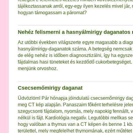
tájékoztassanak arról, egy-egy ilyen kezelés mivel jár,
hogyan támogassam a páromat?
Nehéz felismerni a hasnyálmirigy daganatos
Az utóbbi években világszerte egyre magasabb a diagn
hasnyálmirigy-daganatok száma. A betegség nemcsak r
de elég nehéz is időben diagnosztizálni, így ha egysze
fájdalmas hasi tüneteket és kezdődő cukorbetegséget
menjünk orvoshoz.
Csecsemőmirigy daganat
Üdvözlöm! Pár hónapja jóindulatú csecsemőmirigy daga
meg CT kép alapján. Panaszaim főként terhelésre jele
szegycsonti fájdalom, nyomás, mely napokig fennállt, v
nélkül is fájt. Kardiológia negatív. Legutóbbi mellkas
hogy valóban a thymus van a CT képen és benne 1 kb
területtel, mely megfelelhet thymomának, ezért műtétet 