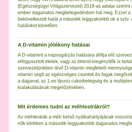
(Egészségügyi Világszervezet) 2018-as adatai szerint 
ember daganatos megbetegedésben hal meg. Ezzel a r
bekövetkezett halál a második leggyakoribb ok a szív- 
halálokot követően.
A D-vitamin jótékony hatásai
A D-vitamint a napsugárzás hatására állítja elő szerve
elfogyasztott ételek, vagy az étrend-kiegészítők is tart
szervezetünkben lévő D-vitamin megfelelő mennyisége 
vitamin segít az egészséges csontok és fogak megőrz
a daganat, az 1-es típusú cukorbetegség és a multiplex
kialakulásának megelőzésében.
Mit érdemes tudni az méhtestrákról?
Az méhtestrák a méh belső nyálkahártyájának rosszindu
nők körében a második leggyakoribb daganatos megb