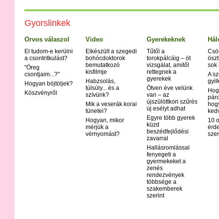
Gyorslinkek
Orvos válaszol
Video
Gyerekeknek
Hál
El tudom-e kerülni
Elkészült a szegedi
Tűtől a
Csö
a csontritkulást?
bohócdoktorok
torokpálcáig – öt
öszt
bemutatkozó
vizsgálat, amitől
sok
"Öreg
kisfilmje
rettegnek a
csontjaim...?"
A sz
gyerekek
Habzsolás,
gyil
Hogyan böjtöljek?
túlsúly... és a
Ötven éve velünk
Hog
Köszvényről
szívünk?
van – az
páro
újszülöttkori szűrés
Mik a veserák korai
hog
új esélyt adhat
tünetei?
ked
Egyre több gyerek
Hogyan, mikor
10 o
küzd
mérjük a
érd
beszédfejlődési
vérnyomást?
szer
zavarral
Hallásromlással
fenyegeti a
gyermekeket a
zenés
rendezvények
többsége a
szakemberek
szerint