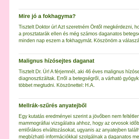
Mire jó a fokhagyma?
Tisztelt Doktor úr! Azt szeretném Öntől megkérdezni, 
a prosztatarák ellen és még számos daganatos betegsé
minden nap eszem a fokhagymát. Köszönöm a válaszát.
Malignus hízósejtes daganat
Tisztelt Dr. Úr! A férjemnél, aki 46 éves malignus hízós
diagnosztizáltak. Erről a betegségről, a várható gyógy
többet megtudni. Köszönettel: H.A.
Mellrák-szűrés anyatejből
Egy kutatás eredményei szerint a jövőben nem feltétle
mammográfiai vizsgálatra ahhoz, hogy az orvosok időb
emlőrákos elváltozásokat, ugyanis az anyatejben találh
megbízható információkkal szolgálnak a daganatos m