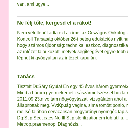
van, ami ugye...
Ne félj tőle, kergesd el a rákot!
Nem véletlenül adta ezt a címet az Országos Onkológiai
Kontroll Társaság október 26-i beteg edukációs nyílt na
hogy számos újdonság: technika, eszköz, diagnosztika é
az intézet falai között, melyek segítségével egyre töb
léphet ki gyógyultan az intézet kapuján.
Tanács
Tisztelt Dr.Sáry Gyula! Én egy 45 éves három gyerme
Mind a három gyermekemet császármetszéssel hoztam 
2011.09.23.n voltam nőgyógyászati vizsgálaton ahol a
állapítottak meg. Vv:Kp.tág vagina, sima tömött portio,
mellső falában cervicalisan mogyorónyi nyomgóc tap.
Dg:St.p.Sect.caes.No III St.p.sterilizationem tub.ut.I.u.
Metrop.praemenop. Diagnózis...