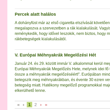
Percek alatt halálos
A dohányfüst már az első cigaretta elszívását követően
megalapozva a szervezetben a rák kialakulását. Vagyi
reménykedik, hogy idővel leszokik, nem biztos, hogy 
rákbetegségek kialakulásától.
V. Európai Méhnyakrák Megelőzési Hét
Január 24. és 29. között immár V. alkalommal kerül m
Európai Méhnyakrák Megelőzés Hete, melynek idei fő 
össze a méhnyakrák megelőzéséért!”. Európában mind
betegszik meg méhnyakrákban, és évente 30 ezren vesz
betegség miatt. Hatékony megelőző programokkal ma
elkerülhető lenne.
1
2