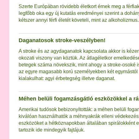
Szerte Európában rövidebb életkort érnek meg a férfia
legfőbb oka egy új kutatás eredményei szerint a dohá
kétszer annyi férfi életét követeli, mint az alkoholizmus.
Daganatosok stroke-veszélyben!
A stroke és az agydaganatok kapcsolata akkor is kéze
okozati viszony van köztük. Az átlagéletkor emelkedé
betegek száma növekszik, mint ahogy a stroke-osoké 
az egyre magasabb korú személyekben két egymástól f
kialakulhat: agyi érbetegség illetve daganat.
Méhen belüli fogamzásgátló eszközökkel a rá
Amerikai tudósok bebizonyították: a méhen belüli fog
kiválóan használhatók a méhnyakrák elleni védekezés
eszközöket a hétköznapokban általában spirálokként 
tartozik ide mindegyik fajtájuk.