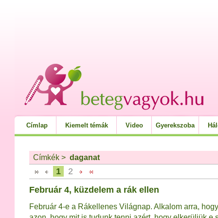
Címlap
Kiemelt témák
Video
Gyerekszoba
Há
Címkék
>
daganat
1
2
Február 4, küzdelem a rák ellen
Február 4-e a Rákellenes Világnap. Alkalom arra, hog
azon, hogy mit is tudunk tenni azért, hogy elkerüljük e