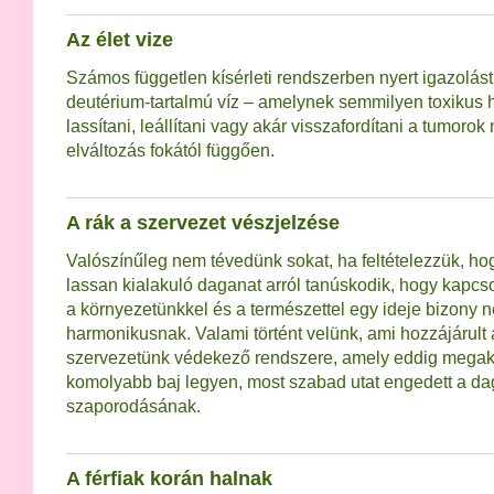
Az élet vize
Számos független kísérleti rendszerben nyert igazolást
deutérium-tartalmú víz – amelynek semmilyen toxikus 
lassítani, leállítani vagy akár visszafordítani a tumoro
elváltozás fokától függően.
A rák a szervezet vészjelzése
Valószínűleg nem tévedünk sokat, ha feltételezzük, ho
lassan kialakuló daganat arról tanúskodik, hogy kapc
a környezetünkkel és a természettel egy ideje bizony
harmonikusnak. Valami történt velünk, ami hozzájárult
szervezetünk védekező rendszere, amely eddig megak
komolyabb baj legyen, most szabad utat engedett a da
szaporodásának.
A férfiak korán halnak