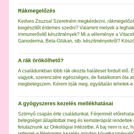
Rákmegelőzés
Kedves Zsuzsa! Szeretném megkérdezni, rákmegelőzés
kiegészítőt érdemes szedni? Valamint melyek a legha
immunerősítő készítmények? Mi a véleménye a Vitacell
Ganoderma, Beta-Glükan, stb. készítményekről? Kösz
A rák örökölhető?
A családunkban több rák okozta haláleset fordult elő. 
vagyok, szerencsére egészséges, de fiatalkorom óta att
megbetegszem. Kérem írják meg, egyáltalán tehetek-e 
A gyógyszeres kezelés mellékhatásai
Szörnyű csapás érte családunkat. Férjemnél előrehala
betegséget állapítottak meg és kemoterápiát rendeltek e
felutaznunk az Onkológiai Intézetbe. A baj nem is ez, 
rettegek e félelmetes kezelés minden következményét