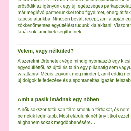
erősödik az igényünk egy új, egészséges párkapcsolato
már meglévő partnerünkkel több figyelmet, energiát fekt
kapcsolatunkba. Nincsen bevált recept, ami alapján eg
zökkenőmentes együttélést tudunk kialakítani. Viszont
tanácsok, amelyek segíthetnek...
Velem, vagy nélküled?
A szerelmi történetek vége mindig nyomasztó egy kicsi
egyedülléttől, az újtól és talán egy pillanatig sem vagy
váratlanra! Mégis tegyünk meg mindent, amit eddig ne
új dolgok felfedezése és a spontaneitás igazán felszaba
Amit a pasik imádnak egy nőben
A nők sokszor totálisan félreismerik a férfiakat, és nem
be nekik leginkább. Most elárulunk néhány titkot ezzel
alighanem sokak megdöbbenésére…