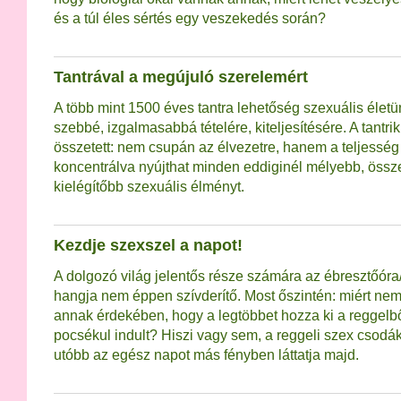
és a túl éles sértés egy veszekedés során?
Tantrával a megújuló szerelemért
A több mint 1500 éves tantra lehetőség szexuális életünk
szebbé, izgalmasabbá tételére, kiteljesítésére. A tantri
összetett: nem csupán az élvezetre, hanem a teljessé
koncentrálva nyújthat minden eddiginél mélyebb, össz
kielégítőbb szexuális élményt.
Kezdje szexszel a napot!
A dolgozó világ jelentős része számára az ébresztőóra/
hangja nem éppen szívderítő. Most őszintén: miért ne
annak érdekében, hogy a legtöbbet hozza ki a reggelbő
pocsékul indult? Hiszi vagy sem, a reggeli szex csodák
utóbb az egész napot más fényben láttatja majd.