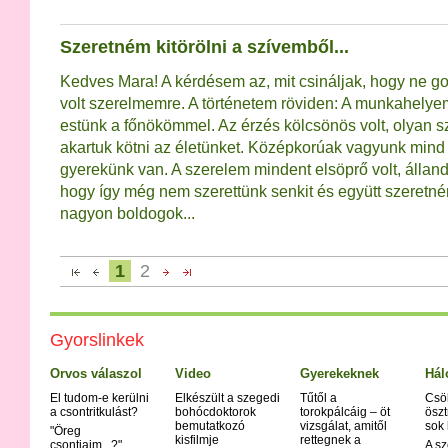
Szeretném kitörölni a szívemből...
Kedves Mara! A kérdésem az, mit csináljak, hogy ne g
volt szerelmemre. A történetem röviden: A munkahely
estünk a főnökömmel. Az érzés kölcsönös volt, olyan s
akartuk kötni az életünket. Középkorúak vagyunk mind a
gyerekünk van. A szerelem mindent elsöprő volt, álland
hogy így még nem szerettünk senkit és együtt szeretné
nagyon boldogok...
1
2
Gyorslinkek
Orvos válaszol
Video
Gyerekeknek
Hál
El tudom-e kerülni
Elkészült a szegedi
Tűtől a
Csö
a csontritkulást?
bohócdoktorok
torokpálcáig – öt
öszt
bemutatkozó
vizsgálat, amitől
sok
"Öreg
kisfilmje
rettegnek a
csontjaim...?"
A sz