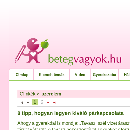
Címlap
Kiemelt témák
Video
Gyerekszoba
Há
Címkék
>
szerelem
1
2
8 tipp, hogyan legyen kiváló párkapcsolata
Ahogy a gyerekdal is mondja: „Tavaszi szél vizet árasz
társat választ”. A tavasz beköszöntével sokunknak les