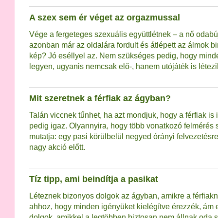
A szex sem ér véget az orgazmussal
Vége a fergeteges szexuális együttlétnek – a nő odab
azonban már az oldalára fordult és átlépett az álmok 
kép? Jó eséllyel az. Nem szükséges pedig, hogy mind
legyen, ugyanis nemcsak elő-, hanem utójáték is létez
Mit szeretnek a férfiak az ágyban?
Talán viccnek tűnhet, ha azt mondjuk, hogy a férfiak is i
pedig igaz. Olyannyira, hogy több vonatkozó felmérés 
mutatja: egy pasi körülbelül negyed órányi felvezetésr
nagy akció előtt.
Tíz tipp, ami beindítja a pasikat
Léteznek bizonyos dolgok az ágyban, amikre a férfia
ahhoz, hogy minden igényüket kielégítve érezzék, ám 
dolgok, amikkel a legtöbben biztosan nem állnak oda sz