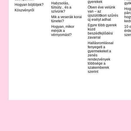
gyerekek
Habzsolás,
gyil
Hogyan böjtöljek?
túlsúly... és a
Ötven éve velünk
Hog
Köszvényről
szívünk?
van – az
páro
újszülöttkori szűrés
Mik a veserák korai
hog
új esélyt adhat
tünetei?
ked
Egyre több gyerek
Hogyan, mikor
10 o
küzd
mérjük a
érd
beszédfejlődési
vérnyomást?
szer
zavarral
Hallásromlással
fenyegeti a
gyermekeket a
zenés
rendezvények
többsége a
szakemberek
szerint