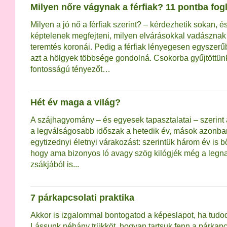
Milyen nőre vágynak a férfiak? 11 pontba fog
Milyen a jó nő a férfiak szerint? – kérdezhetik sokan, és
képtelenek megfejteni, milyen elvárásokkal vadásznak
teremtés koronái. Pedig a férfiak lényegesen egyszer
azt a hölgyek többsége gondolná. Csokorba gyűjtöttünk
fontosságú tényezőt…
Hét év maga a világ?
A szájhagyomány – és egyesek tapasztalatai – szerint
a legválságosabb időszak a hetedik év, mások azonban
egytizednyi életnyi várakozást: szerintük három év is
hogy ama bizonyos ló avagy szög kilógjék még a leg
zsákjából is...
7 párkapcsolati praktika
Akkor is izgalommal bontogatod a képeslapot, ha tudod
Lássunk néhány trükköt, hogyan tartsuk fenn a párkap