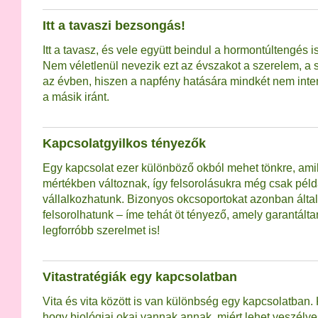
Itt a tavaszi bezsongás!
Itt a tavasz, és vele együtt beindul a hormontúltengés 
Nem véletlenül nevezik ezt az évszakot a szerelem, a
az évben, hiszen a napfény hatására mindkét nem inte
a másik iránt.
Kapcsolatgyilkos tényezők
Egy kapcsolat ezer különböző okból mehet tönkre, ami
mértékben változnak, így felsorolásukra még csak péld
vállalkozhatunk. Bizonyos okcsoportokat azonban által
felsorolhatunk – íme tehát öt tényező, amely garantált
legforróbb szerelmet is!
Vitastratégiák egy kapcsolatban
Vita és vita között is van különbség egy kapcsolatban.
hogy biológiai okai vannak annak, miért lehet veszél