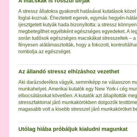
A macskák is rosszul bírják
A stressz állatokra gyakorolt hatásával kutatások köz
foglal-koznak. Éheztetett egerek, egymás hegyén-hátá
ijesztgetett kutyák hada bizonyította: a stressz könnye
megbetegíthet egyébként egészséges egyedeket. A leg
során tudósok egészséges macskákat stresszeltek – a
fényesen alátámasztották, hogy a fokozott, kontrollálha
rombolja az egészséget.
Az állandó stressz elhízáshoz vezethet
Aki darázsderékra vágyik, semmiképp ne válasszon m
munkahelyet. Amerikai kutatók egy New York-i cég munk
elbocsátásokat követően. A kutatók azt állapították m
stresszfaktorral járó munkakörökben dolgozók testtöm
magasabb volt a kisebb stresszel járó munkaköröket be
Utólag hiába próbáljuk kialudni magunkat