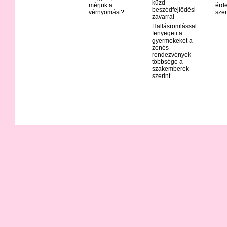
küzd
mérjük a
érd
beszédfejlődési
vérnyomást?
szer
zavarral
Hallásromlással
fenyegeti a
gyermekeket a
zenés
rendezvények
többsége a
szakemberek
szerint