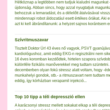
Hétköznap a legtöbben nem tudjuk kialudni magunkat
újdonság. Abban sincs, hogy azzal nyugtatjuk magunk
behozzuk a lemaradást, és a délelőtt átalvásával vissz
mindennapi robot áldozatául esett értékes órákat. Aki
azt ki kell ábrándítanunk: a helyzet sajnos korántsem 
Szívritmuszavar
Tisztelt Doktor Úr! 43 éves nő vagyok, PSVT gyanújáva
kardiológushoz, amit eddig EKG-n regisztrálni nem siker
16 éves koromban kezdődtek, hirtelen szapora szívdob
különféle fizikális manőverekkel meg tudtam szüntetni.
decemberben olyan fokú stressz alatt voltam, hogy -é
munkahelyi gondok, stb.- a ritmuszavart nem tudtam m
eddig, így kórházban verapamil injekció...
Top 10 tipp a téli depresszió ellen
A karácsonyi stressz mellett sokakat elkap a téli depre