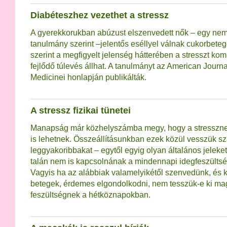
Diabéteszhez vezethet a stressz
A gyerekkorukban abúzust elszenvedett nők – egy nem
tanulmány szerint –jelentős eséllyel válnak cukorbete
szerint a megfigyelt jelenség hátterében a stresszt k
fejlődő túlevés állhat. A tanulmányt az American Journa
Medicinei honlapján publikálták.
A stressz fizikai tünetei
Manapság már közhelyszámba megy, hogy a stressznek 
is lehetnek. Összeállításunkban ezek közül vesszük s
leggyakoribbakat – egytől egyig olyan általános jeleke
talán nem is kapcsolnának a mindennapi idegfeszült
Vagyis ha az alábbiak valamelyikétől szenvedünk, és
betegek, érdemes elgondolkodni, nem tesszük-e ki mag
feszültségnek a hétköznapokban.