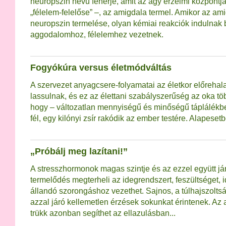
neuropszin nevű fehérje, amit az agy érzelmi központj
„félelem-felelőse” –, az amigdala termel. Amikor az 
neuropszin termelése, olyan kémiai reakciók indulnak
aggodalomhoz, félelemhez vezetnek.
Fogyókúra versus életmódváltás
A szervezet anyagcsere-folyamatai az életkor előrehal
lassulnak, és ez az élettani szabályszerűség az oka tö
hogy – változatlan mennyiségű és minőségű táplálékbev
fél, egy kilónyi zsír rakódik az ember testére. Alapeset
„Próbálj meg lazítani!”
A stresszhormonok magas szintje és az ezzel együtt járó
termelődés megterheli az idegrendszert, feszültséget, 
állandó szorongáshoz vezethet. Sajnos, a túlhajszolts
azzal járó kellemetlen érzések sokunkat érintenek. Az
trükk azonban segíthet az ellazulásban...