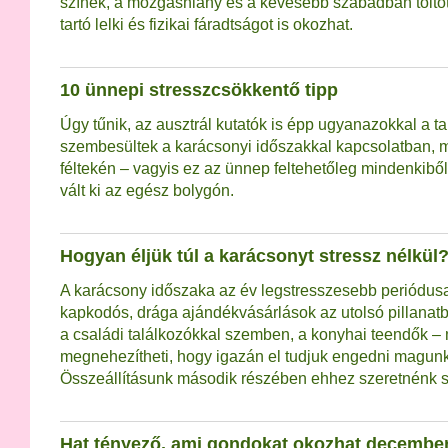
színek, a mozgáshiány és a kevesebb szabadban töltöt
tartó lelki és fizikai fáradtságot is okozhat.
10 ünnepi stresszcsökkentő tipp
Úgy tűnik, az ausztrál kutatók is épp ugyanazokkal a t
szembesültek a karácsonyi időszakkal kapcsolatban, min
féltekén – vagyis ez az ünnep feltehetőleg mindenkibő
vált ki az egész bolygón.
Hogyan éljük túl a karácsonyt stressz nélkül
A karácsony időszaka az év legstresszesebb periódusai
kapkodós, drága ajándékvásárlások az utolsó pillanat
a családi találkozókkal szemben, a konyhai teendők –
megnehezítheti, hogy igazán el tudjuk engedni magunk
Összeállításunk második részében ehhez szeretnénk se
Hat tényező, ami gondokat okozhat decembe