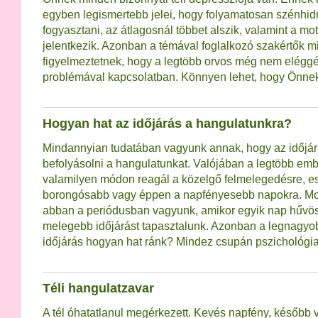
egyben legismertebb jelei, hogy folyamatosan szénhidr
fogyasztani, az átlagosnál többet alszik, valamint a mo
jelentkezik. Azonban a témával foglalkozó szakértők m
figyelmeztetnek, hogy a legtöbb orvos még nem eléggé 
problémával kapcsolatban. Könnyen lehet, hogy Önnek
Hogyan hat az időjárás a hangulatunkra?
Mindannyian tudatában vagyunk annak, hogy az időjár
befolyásolni a hangulatunkat. Valójában a legtöbb em
valamilyen módon reagál a közelgő felmelegedésre, es
borongósabb vagy éppen a napfényesebb napokra. Mo
abban a periódusban vagyunk, amikor egyik nap hűvö
melegebb időjárást tapasztalunk. Azonban a legnagyo
időjárás hogyan hat ránk? Mindez csupán pszichológia.
Téli hangulatzavar
A tél óhatatlanul megérkezett. Kevés napfény, később