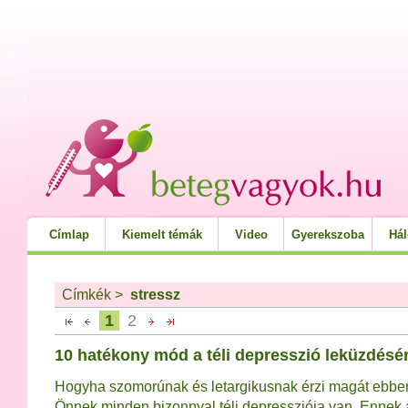
Címlap
Kiemelt témák
Video
Gyerekszoba
Há
Címkék
>
stressz
1
2
10 hatékony mód a téli depresszió leküzdésé
Hogyha szomorúnak és letargikusnak érzi magát ebbe
Önnek minden bizonnyal téli depressziója van. Ennek 