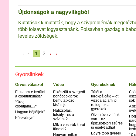
Újdonságok a nagyvilágból
Kutatások kimutatták, hogy a szívproblémák megelőzh
több folsavat fogyasztanánk. Folsavban gazdag a babcs
leveles zöldségek.
1
2
Gyorslinkek
Orvos válaszol
Video
Gyerekeknek
Hál
El tudom-e kerülni
Elkészült a szegedi
Tűtől a
Csö
a csontritkulást?
bohócdoktorok
torokpálcáig – öt
öszt
bemutatkozó
vizsgálat, amitől
sok
"Öreg
kisfilmje
rettegnek a
csontjaim...?"
A sz
gyerekek
Habzsolás,
gyil
Hogyan böjtöljek?
túlsúly... és a
Ötven éve velünk
Hog
Köszvényről
szívünk?
van – az
páro
újszülöttkori szűrés
Mik a veserák korai
hog
új esélyt adhat
tünetei?
ked
Egyre több gyerek
Hogyan, mikor
10 o