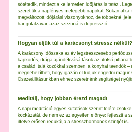
sötétedik, mindezt a kellemetlen időjárás is tetézi. Le
szeretjük a napfényes melegebb napokat. Sokan alkal
megváltozott időjárási viszonyokhoz, de többeknél jele
hangulatzavar, azaz szezonális depresszió.
Hogyan éljük túl a karácsonyt stressz nélkül
A karácsony időszaka az év legstresszesebb periódusai
kapkodós, drága ajándékvásárlások az utolsó pillanat
a családi találkozókkal szemben, a konyhai teendők –
megnehezítheti, hogy igazán el tudjuk engedni magunk
Összeállításunkban ehhez szeretnénk segítséget nyújt
Meditálj, hogy jobban érezd magad!
A napi meditáció egyes kutatások szerint felére csökken
kockázatát, de nem ez az egyetlen előnye: fejleszti a 
illetve erősen redukálja a stresszhormonok szintjét is.