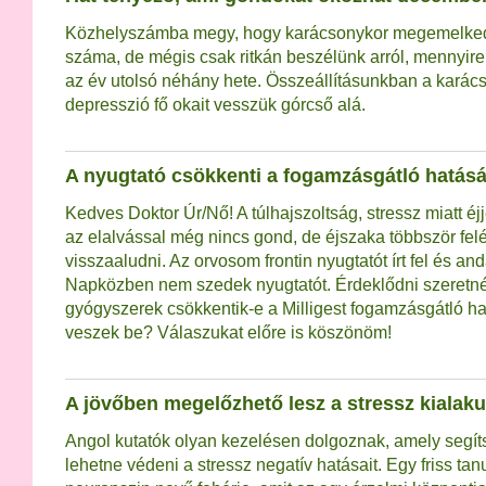
Közhelyszámba megy, hogy karácsonykor megemelked
száma, de mégis csak ritkán beszélünk arról, mennyir
az év utolsó néhány hete. Összeállításunkban a karács
depresszió fő okait vesszük górcső alá.
A nyugtató csökkenti a fogamzásgátló hatásá
Kedves Doktor Úr/Nő! A túlhajszoltság, stressz miatt éj
az elalvással még nincs gond, de éjszaka többször fe
visszaaludni. Az orvosom frontin nyugtatót írt fel és and
Napközben nem szedek nyugtatót. Érdeklődni szeretné
gyógyszerek csökkentik-e a Milligest fogamzásgátló ha
veszek be? Válaszukat előre is köszönöm!
A jövőben megelőzhető lesz a stressz kialak
Angol kutatók olyan kezelésen dolgoznak, amely segíts
lehetne védeni a stressz negatív hatásait. Egy friss ta