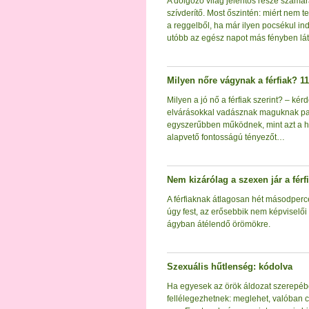
A dolgozó világ jelentős része számá
szívderítő. Most őszintén: miért nem
a reggelből, ha már ilyen pocsékul ind
utóbb az egész napot más fényben lát
Milyen nőre vágynak a férfiak? 1
Milyen a jó nő a férfiak szerint? – ké
elvárásokkal vadásznak maguknak part
egyszerűbben működnek, mint azt a h
alapvető fontosságú tényezőt…
Nem kizárólag a szexen jár a férf
A férfiaknak átlagosan hét másodperc
úgy fest, az erősebbik nem képviselői
ágyban átélendő örömökre.
Szexuális hűtlenség: kódolva
Ha egyesek az örök áldozat szerepébe
fellélegezhetnek: meglehet, valóban 