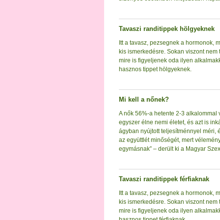
Tavaszi randitippek hölgyeknek
Itt a tavasz, pezsegnek a hormonok, m
kis ismerkedésre. Sokan viszont nem 
mire is figyeljenek oda ilyen alkalma
hasznos tippet hölgyeknek.
Mi kell a nőnek?
A nők 56%-a hetente 2-3 alkalommal v
egyszer élne nemi életet, és azt is i
ágyban nyújtott teljesítménnyel méri,
az együttlét minőségét, mert vélemén
egymásnak” – derült ki a Magyar Szex
Tavaszi randitippek férfiaknak
Itt a tavasz, pezsegnek a hormonok, m
kis ismerkedésre. Sokan viszont nem 
mire is figyeljenek oda ilyen alkalma
hasznos tippet férfiaknak…