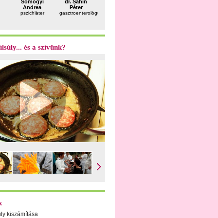
dr. Nagy
Somogyi
dr. Sahin
dr. Káposzta
dr. Sánt
Andrea
Andrea
Péter
Zoltán
Zsuzsa
gyermekorvos
pszichiáter
gasztroenterológus
neurológus
gyógyszeré
lsúly... és a szívünk?
k
úly kiszámítása