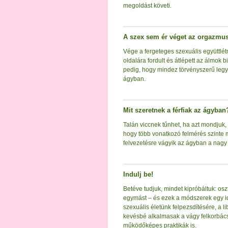
megoldást követi.
A szex sem ér véget az orgazmu
Vége a fergeteges szexuális együttlé
oldalára fordult és átlépett az álmok
pedig, hogy mindez törvényszerű legye
ágyban.
Mit szeretnek a férfiak az ágyban
Talán viccnek tűnhet, ha azt mondjuk, h
hogy több vonatkozó felmérés szinte m
felvezetésre vágyik az ágyban a nagy a
Indulj be!
Betéve tudjuk, mindet kipróbáltuk: oszt
egymást – és ezek a módszerek egy id
szexuális életünk felpezsdítésére, a l
kevésbé alkalmasak a vágy felkorbács
működőképes praktikák is.