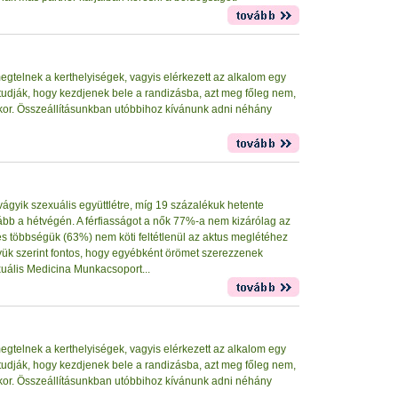
egtelnek a kerthelyiségek, vagyis elérkezett az alkalom egy
tudják, hogy kezdjenek bele a randizásba, azt meg főleg nem,
kkor. Összeállításunkban utóbbihoz kívánunk adni néhány
ágyik szexuális együttlétre, míg 19 százalékuk hetente
nkább a hétvégén. A férfiasságot a nők 77%-a nem kizárólag az
 és többségük (63%) nem köti feltétlenül az aktus meglétéhez
yük szerint fontos, hogy egyébként örömet szerezzenek
uális Medicina Munkacsoport...
egtelnek a kerthelyiségek, vagyis elérkezett az alkalom egy
tudják, hogy kezdjenek bele a randizásba, azt meg főleg nem,
kkor. Összeállításunkban utóbbihoz kívánunk adni néhány