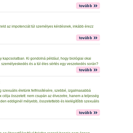
zeld az impotenciát túl személyes kérdésnek, inkább érezz
gy kapcsolatban. Ki gondolná például, hogy biológiai okai
a személyeskedés és a túl éles sértés egy veszekedés során?
g szexuális életünk felfrissítésére, szebbé, izgalmasabbá
szex célja összetett: nem csupán az élvezetre, hanem a teljesség
den eddiginél mélyebb, összetettebb és kielégítőbb szexuális