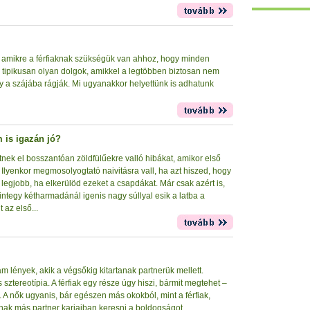
 amikre a férfiaknak szükségük van ahhoz, hogy minden
 tipikusan olyan dolgok, amikkel a legtöbben biztosan nem
gy a szájába rágják. Mi ugyanakkor helyettünk is adhatunk
 is igazán jó?
tnek el bosszantóan zöldfülűekre valló hibákat, amikor első
 Ilyenkor megmosolyogtató naivitásra vall, ha azt hiszed, hogy
 legjobb, ha elkerülöd ezeket a csapdákat. Már csak azért is,
integy kétharmadánál igenis nagy súllyal esik a latba a
t az első...
 lények, akik a végsőkig kitartanak partnerük mellett.
sztereotípia. A férfiak egy része úgy hiszi, bármit megtehet –
. A nők ugyanis, bár egészen más okokból, mint a férfiak,
nak más partner karjaiban keresni a boldogságot.