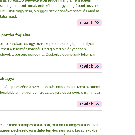
ra az ébresztőóra/tévé/telefon reggeli hangja nem éppen
 tesz meg mindent annak érdekében, hogy a legtöbbet hozza ki
ult? Hiszi vagy sem, a reggeli szex csodákat tehet, és áldása
tatja majd.
1 pontba foglalva
rdezhetik sokan, és úgy érzik, képtelenek megfejteni, milyen
nert a teremtés koronái. Pedig a férfiak lényegesen
ölgyek többsége gondolná. Csokorba gyűjtöttünk tehát pár
iak agya
enként jut eszébe a szex – szokás hangoztatni. Most azonban
 legalább annyit gondolnak az alvásra és az evésre is, mint az
 kerülnek párkapcsolataikban, már ami a megcsalatást illeti,
csupán pechesek, és a „hiba tényleg nem az ő készülékükben”