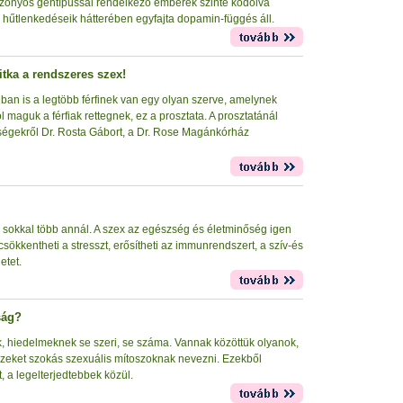
izonyos géntípussal rendelkező emberek szinte kódolva
 hűtlenkedéseik hátterében egyfajta dopamin-függés áll.
tka a rendszeres szex!
ban is a legtöbb férfinek van egy olyan szerve, amelynek
l maguk a férfiak rettegnek, ez a prosztata. A prosztatánál
ségekről Dr. Rosta Gábort, a Dr. Rose Magánkórház
 sokkal több annál. A szex az egészség és életminőség igen
csökkentheti a stresszt, erősítheti az immunrendszert, a szív-és
etet.
ság?
k, hiedelmeknek se szeri, se száma. Vannak közöttük olyanok,
eket szokás szexuális mítoszoknak nevezni. Ezekből
 a legelterjedtebbek közül.