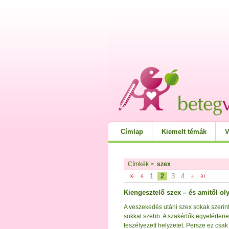
Címlap
Kiemelt témák
V
Címkék
>
szex
1
2
3
4
Kiengesztelő szex – és amitől ol
A veszekedés utáni szex sokak szerin
sokkal szebb. A szakértők egyetértene
feszélyezett helyzetet. Persze ez cs