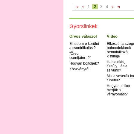
1
2
3
4
Gyorslinkek
Orvos válaszol
Video
El tudom-e kerülni
Elkészült a szeg
a csontritkulást?
bohócdoktorok
bemutatkozó
"Öreg
kisfilmje
csontjaim...?"
Habzsolás,
Hogyan böjtöljek?
túlsúly... és a
Köszvényről
szívünk?
Mik a veserák ko
tünetei?
Hogyan, mikor
mérjük a
vérnyomást?