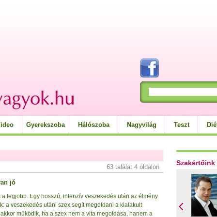
ideo
Gyerekszoba
Hálószoba
Nagyvilág
Teszt
Dié
Szakértőink
63 találat 4 oldalon
yan jó
t a legjobb. Egy hosszú, intenzív veszekedés után az élmény
k: a veszekedés utáni szex segít megoldani a kialakult
ak akkor működik, ha a szex nem a vita megoldása, hanem a