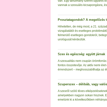
van. Egy tanulmány szerint ugyanis b
vannak a szexuális kicsapongásra, és
Prosztatagondok? A megelőzés ti
Hihetetlen, de még most, a 21. század
vizsgálatától és esetleges problémáitó
felmerülő esetleges gondokról, beteg
urológusát kérdeztük.
Szex és egészség: együtt járnak
A szexualitás nem csupán örömforrás:
fontos összetevője. Az aktív nemi élet 
érrendszert – meghosszabíthatja az él
Szuperszex – délibáb, vagy való
A szexről szóló téves elképzelésekne
amelyekben nagyon sokan hisznek. Ez
emelünk ki a következőkben néhányat,