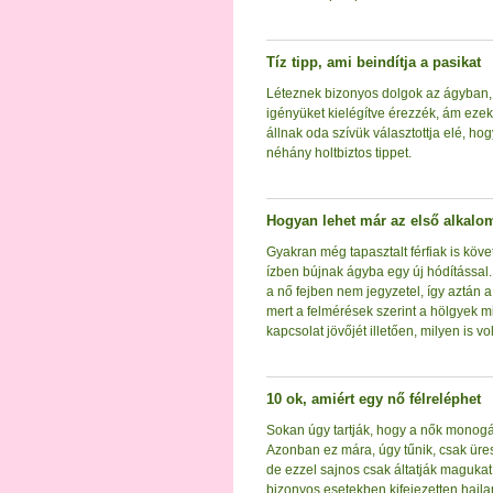
Tíz tipp, ami beindítja a pasikat
Léteznek bizonyos dolgok az ágyban,
igényüket kielégítve érezzék, ám ezek
állnak oda szívük választottja elé, ho
néhány holtbiztos tippet.
Hogyan lehet már az első alkalom
Gyakran még tapasztalt férfiak is köve
ízben bújnak ágyba egy új hódítással.
a nő fejben nem jegyzetel, így aztán a
mert a felmérések szerint a hölgyek m
kapcsolat jövőjét illetően, milyen is vol
10 ok, amiért egy nő félreléphet
Sokan úgy tartják, hogy a nők monogám
Azonban ez mára, úgy tűnik, csak üres 
de ezzel sajnos csak áltatják magukat
bizonyos esetekben kifejezetten hajla