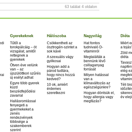
63 találat 4 oldalon
Gyerekeknek
Hálószoba
Nagyvilág
Diéta
edi
Tűtől a
Csökkentheti az
Hat fontos
Miért 
torokpálcáig – öt
ösztrogén-szintet a
tudnivaló D-
a tojás
vizsgálat, amitől
sok kávé
vitaminról
Zöld m
rettegnek a
A szexuális vágy
Megtalálták a
diéta
gyerekek
gyilkosai
bennünk lévő
Tavasz
Ötven éve velünk
csillaganyag
Hogyan add a
napfén
van – az
forrását
párod tudtára,
elég ez
újszülöttkori szűrés
rai
hogy nincs hozzá
Milyen hatással
megfel
új esélyt adhat
kedved?
van a
vitamin
Egyre több gyerek
klímaváltozás az
10 ok, amiért
Téli bi
küzd
egészségünkre?
érdemes
időzíté
beszédfejlődési
szeretkezni
Hogyan döntsük el,
sikeres
zavarral
hogy allergia vagy
év elej
Hallásromlással
megfázás?
fenyegeti a
gyermekeket a
zenés
rendezvények
többsége a
szakemberek
szerint