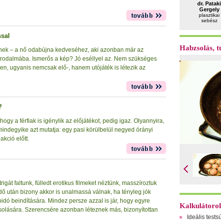
dr. Pataki
Gergely
plasztikai
sebész
ssal
Habzsolás, tú
tnek – a nő odabújna kedveséhez, aki azonban már az
 birodalmába. Ismerős a kép? Jó eséllyel az. Nem szükséges
n, ugyanis nemcsak elő-, hanem utójáték is létezik az
?
ogy a férfiak is igénylik az előjátékot, pedig igaz. Olyannyira,
indegyike azt mutatja: egy pasi körülbelül negyed órányi
kció előtt.
rigát faltunk, fülledt erotikus filmeket néztünk, masszíroztuk
ő után bizony akkor is unalmassá válnak, ha tényleg jók
ibidó beindítására. Mindez persze azzal is jár, hogy egyre
Kalkulátoro
olására. Szerencsére azonban léteznek más, bizonyítottan
Ideális tests