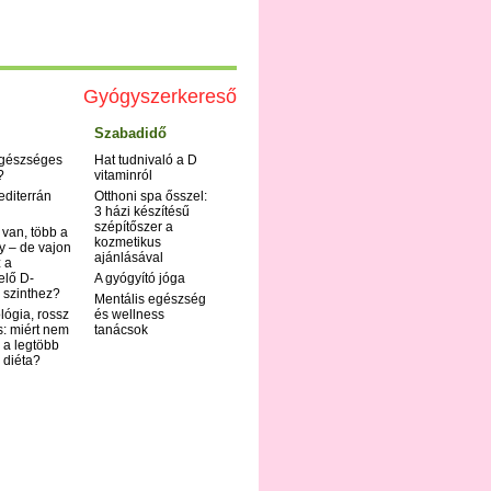
Gyógyszerkereső
Szabadidő
egészséges
Hat tudnivaló a D
?
vitaminról
editerrán
Otthoni spa ősszel:
3 házi készítésű
szépítőszer a
 van, több a
kozmetikus
y – de vajon
ajánlásával
 a
elő D-
A gyógyító jóga
 szinthez?
Mentális egészség
ológia, rossz
és wellness
s: miért nem
tanácsok
 a legtöbb
i diéta?