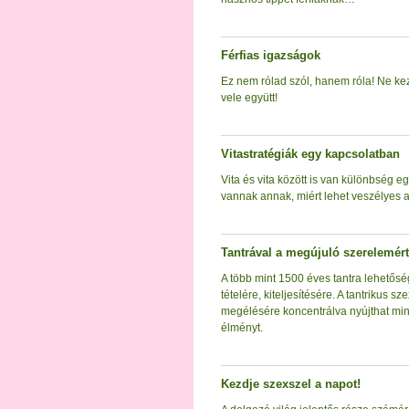
Férfias igazságok
Ez nem rólad szól, hanem róla! Ne ke
vele együtt!
Vitastratégiák egy kapcsolatban
Vita és vita között is van különbség e
vannak annak, miért lehet veszélyes 
Tantrával a megújuló szerelemért
A több mint 1500 éves tantra lehetősé
tételére, kiteljesítésére. A tantrikus 
megélésére koncentrálva nyújthat min
élményt.
Kezdje szexszel a napot!