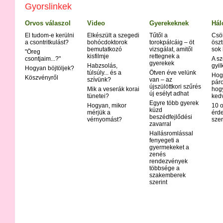
Árpa
Gyorslinkek
Asztma
Atópiás derma
Orvos válaszol
Video
Gyerekeknek
Hál
Autoimmun b
El tudom-e kerülni
Elkészült a szegedi
Tűtől a
Csö
Bárányhimlő (
a csontritkulást?
bohócdoktorok
torokpálcáig – öt
öszt
bemutatkozó
vizsgálat, amitől
sok
Bipoláris zav
"Öreg
kisfilmje
rettegnek a
csontjaim...?"
A sz
Bölcsőhalál
gyerekek
Habzsolás,
gyil
Hogyan böjtöljek?
Bőrrák
túlsúly... és a
Ötven éve velünk
Hog
Köszvényről
szívünk?
van – az
Botulizmus
páro
újszülöttkori szűrés
Mik a veserák korai
hog
Bulimia
új esélyt adhat
tünetei?
ked
Crohn - bete
Egyre több gyerek
Hogyan, mikor
10 o
Csalánkiütés
küzd
mérjük a
érd
beszédfejlődési
vérnyomást?
Cukorbetegs
szer
zavarral
Cushing-kór
Hallásromlással
Delirium tre
fenyegeti a
gyermekeket a
Demencia
zenés
Disgrafia
rendezvények
többsége a
Dislexia
szakemberek
Diszfágia
szerint
Down-kór
Ekcéma
Epilepszia
Feketehimlő