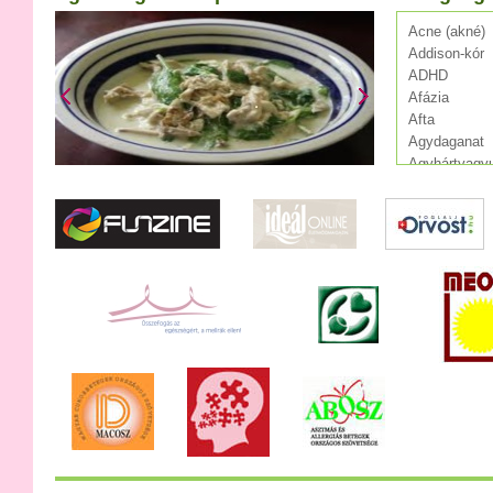
Acne (akné)
Addison-kór
ADHD
Afázia
Afta
Agydaganat
Agyhártyagyu
Agylágyulás
Agyrázkódás
Agyvelőgyull
Agyvérzés (s
AIDS
Alkoholizmu
Allergia
Álmatlanság
Alzheimer-kó
Angina pecto
Anorexia
Appendicitis
Aranyér
Aritmia