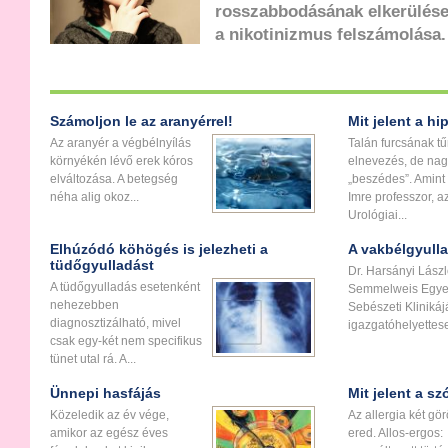
rosszabbodásának elkerülése
a nikotinizmus felszámolása.
Számoljon le az aranyérrel!
Mit jelent a h
Az aranyér a végbélnyílás
Talán furcsának tű
környékén lévő erek kóros
elnevezés, de na
elváltozása. A betegség
„beszédes”. Amint
néha alig okoz...
Imre professzor, a
Urológiai...
Elhúzódó köhögés is jelezheti a
A vakbélgyull
tüdőgyulladást
Dr. Harsányi Lászl
A tüdőgyulladás esetenként
Semmelweis Egyet
nehezebben
Sebészeti Kliniká
diagnosztizálható, mivel
igazgatóhelyettese
csak egy-két nem specifikus
tünet utal rá. A...
Ünnepi hasfájás
Mit jelent a sz
Közeledik az év vége,
Az allergia két gö
amikor az egész éves
ered. Allos-ergos: