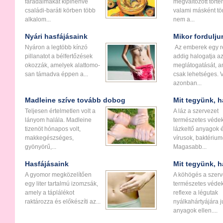
fáradalmakat kipihenve
megváltozott törté
családi-baráti körben több
valami másként tör
alkalom...
nem a...
Nyári hasfájásaink
Mikor fordulju
Nyáron a legtöbb kínzó
Az emberek egy r
pillanatot a bél­fer­tő­zések
addig halogatja a
okozzák, amelyek alatto­mo­
meglátogatását, 
san támadva éppen a...
csak lehetséges. 
azonban...
Madleine szíve tovább dobog
Mit tegyünk, 
Teljesen értelmetlen volt a
A láz a szervezet
lányom halála. Madleine
természetes véde
tizenöt hónapos volt,
lázkeltő anyagok 
makkegészséges,
vírusok, baktérium
gyönyörű,...
Magasabb...
Hasfájásaink
Mit tegyünk, 
A gyomor megközelítően
A köhögés a szerv
egy liter tartalmú izomzsák,
természetes véde
amely a táplálékot
reflexe a légutak
raktározza és előkészíti az...
nyálkahártyájára j
anyagok ellen....