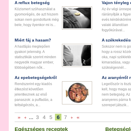
A reflux betegség
Vajon tényleg
Közismert szóhasználat a
Az év végi ünnep
gyomorégés, de azt hiszem
ráirányítják a figy
sokan nem gondoltunk még
evés kérdéskörére
bele, hogy ilyenkor mi is...
valaki állandóan
fogyókúrával...
Miért fáj a hasam?
A székrekedés
A hasfájás meglepően
Sokszor nem is go
gyakori jelenség. A
hogy a rossz közé
statisztikák szerint minden
oka, napi széklet
negyedik magyar ember,
kimaradása, vagy
többségében nők...
szükségesnél...
Az epebetegségekről
Az aranyérről 
Rendszerint egy kiadós
Legelőször is tisz
étkezést követően
kell, hogy maga a
jelentkeznek az első
nem betegség. Az
panaszok: a puffadás, a
aranyeres párna f
teltségérzés, a...
szerepet játszik...
...
3
4
5
6
7
Egészséges receptek
Betegségl