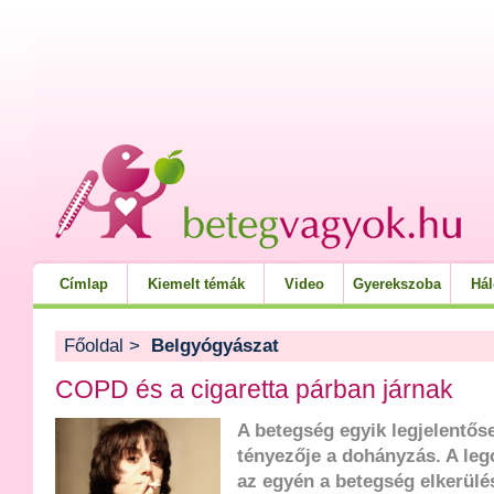
Címlap
Kiemelt témák
Video
Gyerekszoba
Há
Főoldal
>
Belgyógyászat
COPD és a cigaretta párban járnak
A betegség egyik legjelentős
tényezője a dohányzás. A leg
az egyén a betegség elkerülés