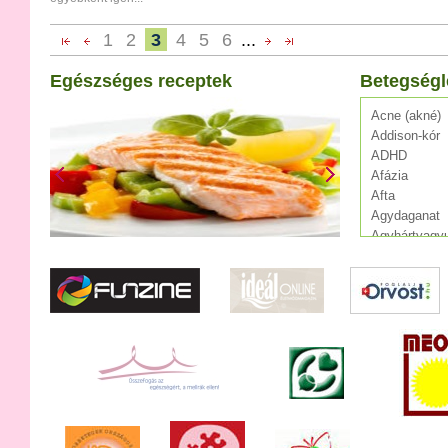
1
2
3
4
5
6
...
Egészséges receptek
Betegségl
Acne (akné)
Addison-kór
ADHD
Afázia
Afta
Agydaganat
Agyhártyagyu
Agylágyulás
Agyrázkódás
Agyvelőgyull
Agyvérzés (s
AIDS
Alkoholizmu
Allergia
Álmatlanság
Alzheimer-kó
Angina pecto