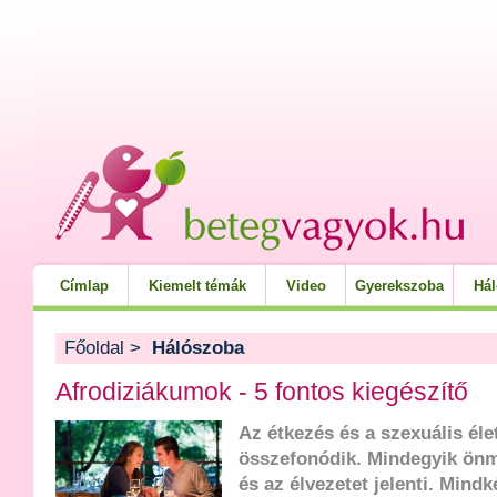
Címlap
Kiemelt témák
Video
Gyerekszoba
Há
Főoldal
>
Hálószoba
Afrodiziákumok - 5 fontos kiegészítő
Az étkezés és a szexuális éle
összefonódik. Mindegyik ön
és az élvezetet jelenti. Mind