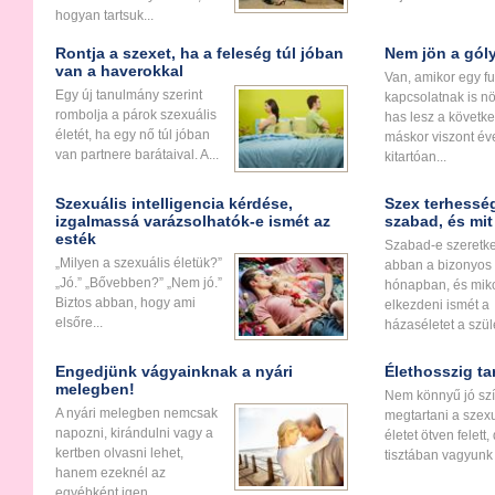
hogyan tartsuk...
Rontja a szexet, ha a feleség túl jóban
Nem jön a gól
van a haverokkal
Van, amikor egy fu
Egy új tanulmány szerint
kapcsolatnak is n
rombolja a párok szexuális
has lesz a követk
életét, ha egy nő túl jóban
máskor viszont év
van partnere barátaival. A...
kitartóan...
Szexuális intelligencia kérdése,
Szex terhesség
izgalmassá varázsolhatók-e ismét az
szabad, és mi
esték
Szabad-e szeretk
„Milyen a szexuális életük?”
abban a bizonyos 
„Jó.” „Bővebben?” „Nem jó.”
hónapban, és miko
Biztos abban, hogy ami
elkezdeni ismét a
elsőre...
házaséletet a szülé
Engedjünk vágyainknak a nyári
Élethosszig ta
melegben!
Nem könnyű jó sz
A nyári melegben nemcsak
megtartani a szexu
napozni, kirándulni vagy a
életet ötven felett,
kertben olvasni lehet,
tisztában vagyunk v
hanem ezeknél az
egyébként igen...