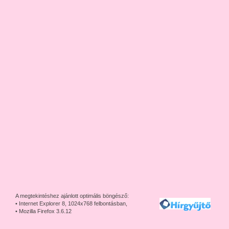
A megtekintéshez ajánlott optimális böngésző:
• Internet Explorer 8, 1024x768 felbontásban,
• Mozilla Firefox 3.6.12