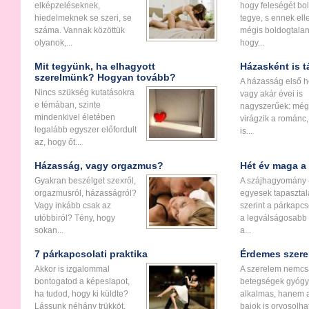
elképzeléseknek,
hogy feleségét bo
hiedelmeknek se szeri, se
tegye, s ennek ell
száma. Vannak közöttük
mégis boldogtalan
olyanok,...
hogy...
Mit tegyünk, ha elhagyott
Házasként is tá
szerelmünk? Hogyan tovább?
A házasság első h
Nincs szükség kutatásokra
vagy akár évei is
e témában, szinte
nagyszerűek: még
mindenkivel életében
virágzik a románc,
legalább egyszer előfordult
is...
az, hogy őt...
Házasság, vagy orgazmus?
Hét év maga a 
Gyakran beszélget szexről,
A szájhagyomány 
orgazmusról, házasságról?
egyesek tapasztal
Vagy inkább csak az
szerint a párkapc
utóbbiról? Tény, hogy
a legválságosabb
sokan...
a...
7 párkapcsolati praktika
Érdemes szere
Akkor is izgalommal
A szerelem nemcsa
bontogatod a képeslapot,
betegségek gyógy
ha tudod, hogy ki küldte?
alkalmas, hanem a
Lássunk néhány trükköt,
bajok is orvosolhat