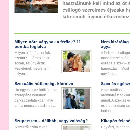
használnunk kell mind az öt 
csillogó szerelmes éjszaka h
kifinomult ínyenc étkezéshez.
Milyen nőre vágynak a férfiak? 11
Nem kizárólag a
pontba foglalva
agya
Milyen a jó nő a férfiak
A férfiaknak átlag
szerint? – kérdezhetik
másodpercenként 
sokan, és úgy érzik,
eszébe a szex – s
képtelenek megfejteni,
hangoztatni. Most
milyen...
úgy fest,...
Szexuális hűtlenség: kódolva
Szex és egészs
Ha egyesek az örök áldozat
A szexualitás nem
szerepébe kerülnek
örömforrás: sokkal
párkapcsolataikban, már
annál. A szex az 
ami a megcsalatást illeti,...
és életminőség ig
fontos...
Szuperszex – délibáb, vagy valóság?
Kikapós feles
A szexről szóló téves
Úgy érzi, mindent