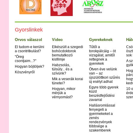
Anorexia
Appendicitis
Aranyér
Aritmia
Árpa
Gyorslinkek
Asztma
Atópiás derma
Orvos válaszol
Video
Gyerekeknek
Hál
Autoimmun b
El tudom-e kerülni
Elkészült a szegedi
Tűtől a
Csö
Bárányhimlő (
a csontritkulást?
bohócdoktorok
torokpálcáig – öt
öszt
bemutatkozó
vizsgálat, amitől
sok
Bipoláris zav
"Öreg
kisfilmje
rettegnek a
csontjaim...?"
A sz
Bölcsőhalál
gyerekek
Habzsolás,
gyil
Hogyan böjtöljek?
Bőrrák
túlsúly... és a
Ötven éve velünk
Hog
Köszvényről
szívünk?
van – az
Botulizmus
páro
újszülöttkori szűrés
Mik a veserák korai
hog
Bulimia
új esélyt adhat
tünetei?
ked
Crohn - bete
Egyre több gyerek
Hogyan, mikor
10 o
Csalánkiütés
küzd
mérjük a
érd
beszédfejlődési
vérnyomást?
Cukorbetegs
szer
zavarral
Cushing-kór
Hallásromlással
Delirium tre
fenyegeti a
gyermekeket a
Demencia
zenés
Disgrafia
rendezvények
többsége a
Dislexia
szakemberek
Diszfágia